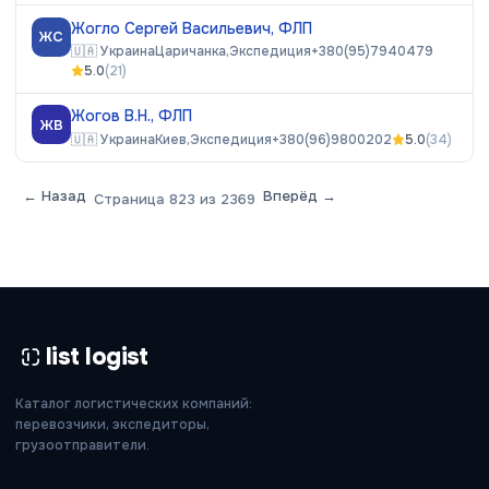
Жогло Сергей Васильевич, ФЛП
ЖС
🇺🇦
Украина
Царичанка,
Экспедиция
+380(95)7940479
5.0
(
21
)
Жогов В.Н., ФЛП
ЖВ
🇺🇦
Украина
Киев,
Экспедиция
+380(96)9800202
5.0
(
34
)
← Назад
Вперёд →
Страница
823
из
2369
list logist
Каталог логистических компаний:
перевозчики, экспедиторы,
грузоотправители.