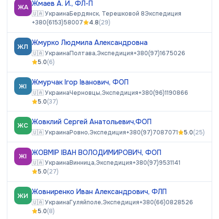
Жмаев А. И., ФЛ-П
ЖА
🇺🇦
Украина
Бердянск, Терешковой 8
Экспедиция
+380(6153)58007
4.8
(
29
)
Жмурко Людмила Александровна
ЖЛ
🇺🇦
Украина
Полтава,
Экспедиция
+380(97)1675026
5.0
(
6
)
Жмурчак Ігор Іванович, ФОП
ЖІ
🇺🇦
Украина
Черновцы,
Экспедиция
+380(96)1190866
5.0
(
37
)
Жовклий Сергей Анатольевич,ФОП
ЖС
🇺🇦
Украина
Ровно,
Экспедиция
+380(97)7087071
5.0
(
25
)
ЖОВМІР ІВАН ВОЛОДИМИРОВИЧ, ФОП
ЖІ
🇺🇦
Украина
Винница,
Экспедиция
+380(97)9531141
5.0
(
27
)
Жовниренко Иван Александрович, ФЛП
ЖИ
🇺🇦
Украина
Гуляйполе,
Экспедиция
+380(66)0828526
5.0
(
8
)