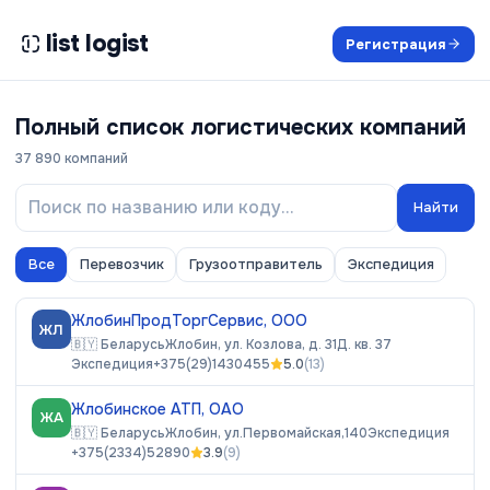
list logist
Регистрация
Полный список логистических компаний
37 890
компаний
Найти
Все
Перевозчик
Грузоотправитель
Экспедиция
ЖлобинПродТоргСервис, ООО
ЖЛ
🇧🇾
Беларусь
Жлобин, ул. Козлова, д. 31Д. кв. 37
Экспедиция
+375(29)1430455
5.0
(
13
)
Жлобинское АТП, ОАО
ЖА
🇧🇾
Беларусь
Жлобин, ул.Первомайская,140
Экспедиция
+375(2334)52890
3.9
(
9
)