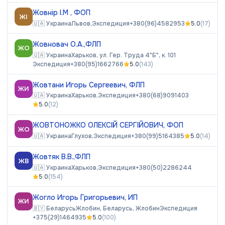
Жовнір І.М , ФОП
ЖІ
🇺🇦
Украина
Львов,
Экспедиция
+380(96)4582953
5.0
(
17
)
Жовновач О.А.,ФЛП
ЖО
🇺🇦
Украина
Харьков, ул. Гер. Труда 4"Б", к. 101
Экспедиция
+380(95)1662766
5.0
(
143
)
Жовтани Игорь Сергеевич, ФЛП
ЖИ
🇺🇦
Украина
Харьков,
Экспедиция
+380(68)9091403
5.0
(
12
)
ЖОВТОНОЖКО ОЛЕКСІЙ СЕРГІЙОВИЧ, ФОП
ЖО
🇺🇦
Украина
Глухов,
Экспедиция
+380(99)5164385
5.0
(
14
)
Жовтяк В.В.,ФЛП
ЖВ
🇺🇦
Украина
Харьков,
Экспедиция
+380(50)2286244
5.0
(
154
)
Жогло Игорь Григорьевич, ИП
ЖИ
🇧🇾
Беларусь
Жлобин, Беларусь, Жлобин
Экспедиция
+375(29)1464935
5.0
(
100
)