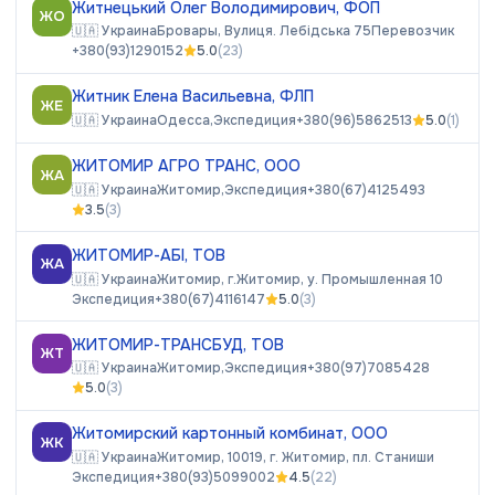
Житнецький Олег Володимирович, ФОП
ЖО
🇺🇦
Украина
Бровары, Вулиця. Лебідська 75
Перевозчик
+380(93)1290152
5.0
(
23
)
Житник Елена Васильевна, ФЛП
ЖЕ
🇺🇦
Украина
Одесса,
Экспедиция
+380(96)5862513
5.0
(
1
)
ЖИТОМИР АГРО ТРАНС, ООО
ЖА
🇺🇦
Украина
Житомир,
Экспедиция
+380(67)4125493
3.5
(
3
)
ЖИТОМИР-АБІ, ТОВ
ЖА
🇺🇦
Украина
Житомир, г.Житомир, у. Промышленная 10
Экспедиция
+380(67)4116147
5.0
(
3
)
ЖИТОМИР-ТРАНСБУД, ТОВ
ЖТ
🇺🇦
Украина
Житомир,
Экспедиция
+380(97)7085428
5.0
(
3
)
Житомирский картонный комбинат, ООО
ЖК
🇺🇦
Украина
Житомир, 10019, г. Житомир, пл. Станиши
Экспедиция
+380(93)5099002
4.5
(
22
)