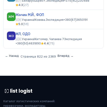
🇧🇾
Беларусь
Брест,
Экспедиция
+375(162)230488
4.3
(
27
)
Жінчин М.Й., ФОП
ЖМ
🇺🇦
Украина
Жовква,
Экспедиция
+380(67)3650191
5.0
(
59
)
ЖЛ, ОДО
ЖО
🇺🇦
Украина
Житомир, Чапаева 7
Экспедиция
+380(50)4631890
4.4
(
75
)
← Назад
Вперёд →
Страница
822
из
2369
list logist
Каталог логистических компаний:
перевозчики, экспедиторы,