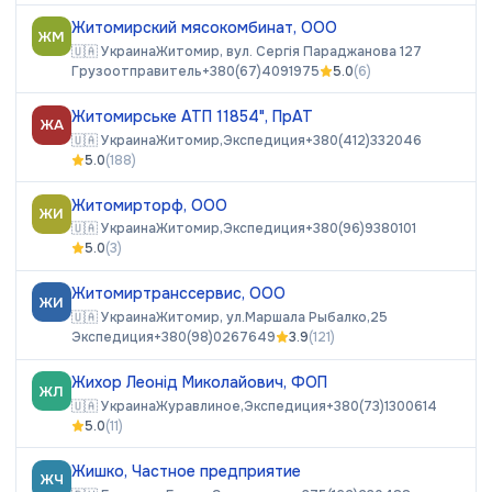
Житомирский мясокомбинат, ООО
ЖМ
🇺🇦
Украина
Житомир, вул. Сергія Параджанова 127
Грузоотправитель
+380(67)4091975
5.0
(
6
)
Житомирське АТП 11854", ПрАТ
ЖА
🇺🇦
Украина
Житомир,
Экспедиция
+380(412)332046
5.0
(
188
)
Житомирторф, ООО
ЖИ
🇺🇦
Украина
Житомир,
Экспедиция
+380(96)9380101
5.0
(
3
)
Житомиртранссервис, ООО
ЖИ
🇺🇦
Украина
Житомир, ул.Маршала Рыбалко,25
Экспедиция
+380(98)0267649
3.9
(
121
)
Жихор Леонід Миколайович, ФОП
ЖЛ
🇺🇦
Украина
Журавлиное,
Экспедиция
+380(73)1300614
5.0
(
11
)
Жишко, Частное предприятие
ЖЧ