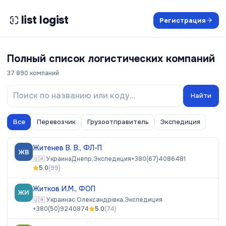
list logist
Регистрация
Полный список логистических компаний
37 890
компаний
Найти
Все
Перевозчик
Грузоотправитель
Экспедиция
Житенев В. В., ФЛ-П
ЖВ
🇺🇦
Украина
Днепр,
Экспедиция
+380(67)4086481
5.0
(
99
)
Житков И.М., ФОП
ЖИ
🇺🇦
Украина
с.Олександрівка,
Экспедиция
+380(50)9240874
5.0
(
74
)