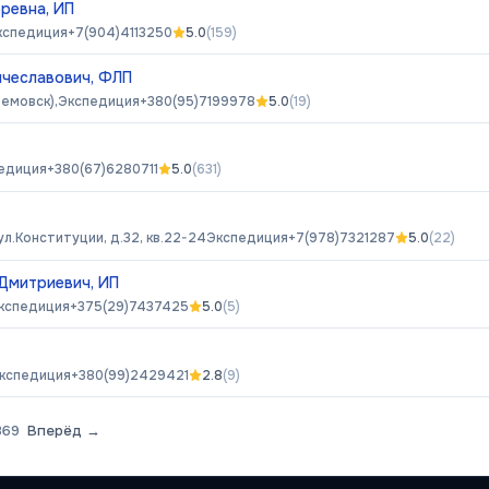
ревна, ИП
кспедиция
+7(904)4113250
5.0
(
159
)
ячеславович, ФЛП
емовск),
Экспедиция
+380(95)7199978
5.0
(
19
)
едиция
+380(67)6280711
5.0
(
631
)
ул.Конституции, д.32, кв.22-24
Экспедиция
+7(978)7321287
5.0
(
22
)
Дмитриевич, ИП
кспедиция
+375(29)7437425
5.0
(
5
)
кспедиция
+380(99)2429421
2.8
(
9
)
369
Вперёд →