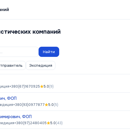
аний
истических компаний
Найти
отправитель
Экспедиция
диция
+380(67)1670925
5.0
(
9
)
вич, ФОП
едиция
+380(93)0977877
5.0
(
5
)
димирович, ФОП
педиция
+380(97)2480405
5.0
(
43
)