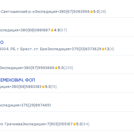
о-Святошинский р-н
Экспедиция
+380(67)5063956
5.0
(
28
)
кспедиция
+380(68)0881887
4.9
(
57
)
ОО
004, РБ, г. Брест, ст. Бре
Экспедиция
+375(33)6373629
1.3
(
4
)
Экспедиция
+380(97)9993666
5.0
(
205
)
СЕМЕНОВИЧ, ФОП
диция
+380(68)5883383
5.0
(
15
)
кспедиция
+375(29)8974651
ул. Гречнева
Экспедиция
+7(903)3155167
5.0
(
94
)