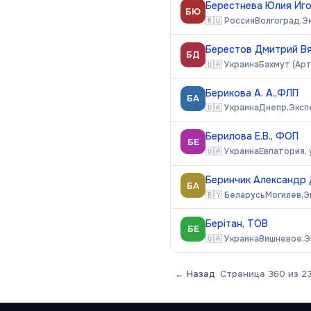
Берестнева Юлия Иго
БЮ
🇷🇺
Россия
Волгоград,
Э
Берестов Дмитрий В
БД
🇺🇦
Украина
Бахмут (Арт
Берикова А. А.,ФЛП
БА
🇺🇦
Украина
Днепр,
Эксп
Берилова Е.В., ФОП
БЕ
🇺🇦
Украина
Евпатория, 
Беринчик Александр 
БА
🇧🇾
Беларусь
Могилев,
Э
Берітан, ТОВ
БЕ
🇺🇦
Украина
Вишневое,
Э
← Назад
Страница
360
из
2