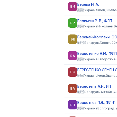
Берека И. А.
БИ
🇺🇦
Украина
Киев, Киев
Беремеш Р. В., ФЛП
БР
🇺🇦
Украина
Николаев,
Э
БеренайкКомпани, О
БЕ
🇧🇾
Беларусь
Брест, 224
Берестенко А.М., ФЛП
БА
🇺🇦
Украина
Запорожье,
БЕРЕСТЕНКО СЕМЕН 
БС
🇺🇦
Украина
Киев,
Экспе
Берестень А.Н., ИП
БА
🇧🇾
Беларусь
Витебск,
Э
Берестнев П.В., ФЛ-П
БП
🇺🇦
Украина
Волгоград, 