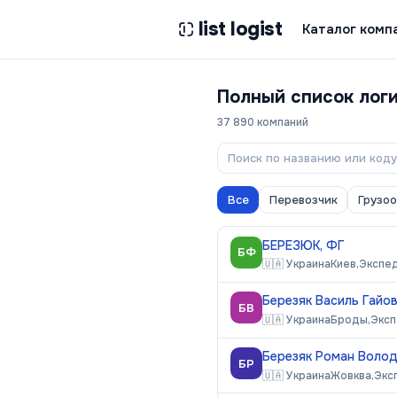
list logist
Каталог комп
Полный список лог
37 890
компаний
Все
Перевозчик
Грузо
БЕРЕЗЮК, ФГ
БФ
🇺🇦
Украина
Киев,
Экспе
Березяк Василь Гайо
БВ
🇺🇦
Украина
Броды,
Эксп
Березяк Роман Воло
БР
🇺🇦
Украина
Жовква,
Экс