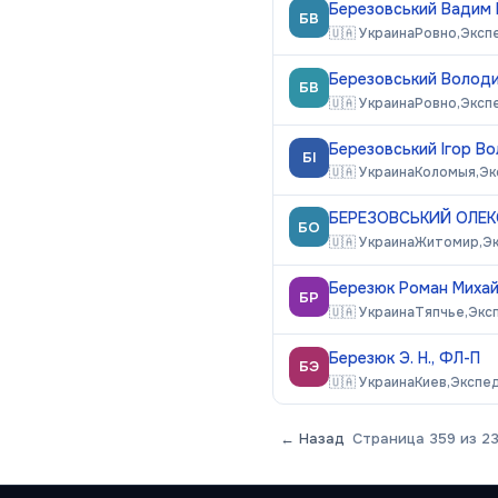
Березовський Вадим 
БВ
🇺🇦
Украина
Ровно,
Эксп
Березовський Володи
БВ
🇺🇦
Украина
Ровно,
Эксп
Березовський Ігор В
БІ
🇺🇦
Украина
Коломыя,
Эк
БЕРЕЗОВСЬКИЙ ОЛЕК
БО
🇺🇦
Украина
Житомир,
Э
Березюк Роман Миха
БР
🇺🇦
Украина
Тяпчье,
Экс
Березюк Э. Н., ФЛ-П
БЭ
🇺🇦
Украина
Киев,
Экспе
← Назад
Страница
359
из
2