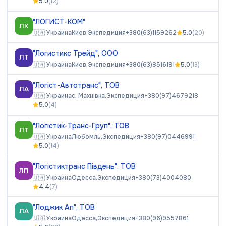
5.0
(
12
)
"ЛОГИСТ-КОМ"
ЛК
🇺🇦
Украина
Киев,
Экспедиция
+380(63)1159262
5.0
(
20
)
"Логистикс Трейд", ООО
ЛТ
🇺🇦
Украина
Киев,
Экспедиция
+380(63)8516191
5.0
(
13
)
"Логіст-Автотранс", ТОВ
ЛА
🇺🇦
Украина
с. Махнівка,
Экспедиция
+380(97)4679218
5.0
(
4
)
"Логістик-Транс-Груп", ТОВ
ЛТ
🇺🇦
Украина
Любомль,
Экспедиция
+380(97)0446991
5.0
(
14
)
"Логістиктранс Південь", ТОВ
ЛП
🇺🇦
Украина
Одесса,
Экспедиция
+380(73)4004080
4.4
(
7
)
"Лоджик Ап", ТОВ
ЛА
🇺🇦
Украина
Одесса,
Экспедиция
+380(96)9557861