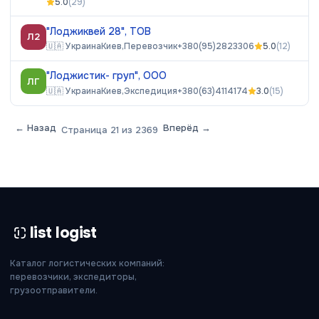
5.0
(
29
)
"Лоджиквей 28", ТОВ
Л2
🇺🇦
Украина
Киев,
Перевозчик
+380(95)2823306
5.0
(
12
)
"Лоджистик- груп", ООО
ЛГ
🇺🇦
Украина
Киев,
Экспедиция
+380(63)4114174
3.0
(
15
)
← Назад
Вперёд →
Страница
21
из
2369
list logist
Каталог логистических компаний:
перевозчики, экспедиторы,
грузоотправители.