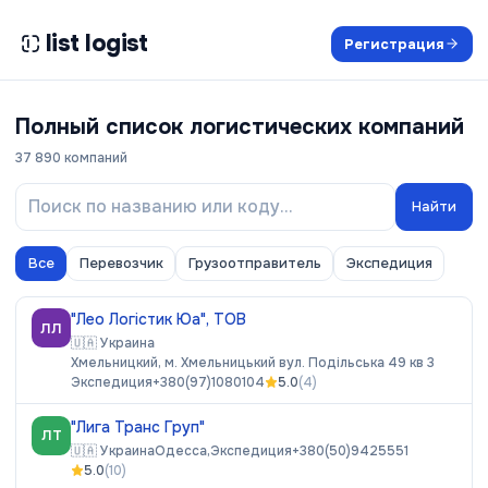
list logist
Регистрация
Полный список логистических компаний
37 890
компаний
Найти
Все
Перевозчик
Грузоотправитель
Экспедиция
"Лео Логістик Юа", ТОВ
ЛЛ
🇺🇦
Украина
Хмельницкий, м. Хмельницький вул. Подільська 49 кв 3
Экспедиция
+380(97)1080104
5.0
(
4
)
"Лига Транс Груп"
ЛТ
🇺🇦
Украина
Одесса,
Экспедиция
+380(50)9425551
5.0
(
10
)