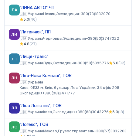
"ЛИНА АВТО" ЧП
ЛА
🇺🇦
Украина
Нежин,
Экспедиция
+380(73)1832070
5.0
(
46
)
"Литвинюк", ПП
ЛИ
🇺🇦
Украина
Черновцы,
Экспедиция
+380(50)3747022
4.8
(
27
)
"Лище-транс"
ЛТ
🇺🇦
Украина
Луцк,
Экспедиция
+380(50)5395776
5.0
(
32
)
"Ліга-Нова Компані", ТОВ
ЛН
🇺🇦
Украина
Киев, 01133 м. Київ, бульвар Лесі Українки, 34 офіс 208
Экспедиция
+380(98)2471777
"Ліон Логістик", ТОВ
ЛЛ
🇺🇦
Украина
Киев,
Экспедиция
+380(68)3043276
5.0
(
18
)
"Логекс", ТОВ
ЛО
🇺🇦
Украина
Маково,
Грузоотправитель
+380(67)3032203