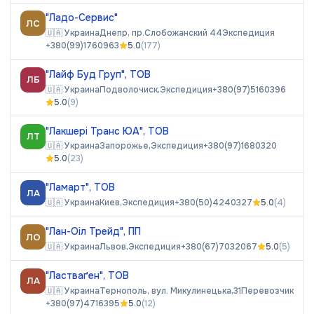
"Ладо-Сервис"
ЛС
🇺🇦
Украина
Днепр, пр.Слобожанский 44
Экспедиция
+380(99)1760963
5.0
(
177
)
"Лайф Буд Груп", ТОВ
ЛБ
🇺🇦
Украина
Подволочиск,
Экспедиция
+380(97)5160396
5.0
(
9
)
"Лакшері Транс ЮА", ТОВ
ЛТ
🇺🇦
Украина
Запорожье,
Экспедиция
+380(97)1680320
5.0
(
23
)
"Ламарт", ТОВ
ЛА
🇺🇦
Украина
Киев,
Экспедиция
+380(50)4240327
5.0
(
4
)
"Лан-Оіл Трейд", ПП
ЛО
🇺🇦
Украина
Львов,
Экспедиция
+380(67)7032067
5.0
(
5
)
"Ластваґен", ТОВ
ЛА
🇺🇦
Украина
Тернополь, вул. Микулинецька,31
Перевозчик
+380(97)4716395
5.0
(
12
)