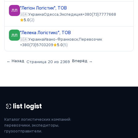
"Легіон Логістик", ТОВ
ЛЛ
🇺🇦
Украина
Одесса,
Экспедиция
+380(73)7777668
5.0
(
2
)
"Лелека Логістикс", ТОВ
ЛЛ
🇺🇦
Украина
Ивано-Франковск,
Перевозчик
+380(73)5703209
5.0
(
5
)
← Назад
Вперёд →
Страница
20
из
2369
list logist
Каталог логистических компаний:
перевозчики, экспедиторы,
грузоотправители.