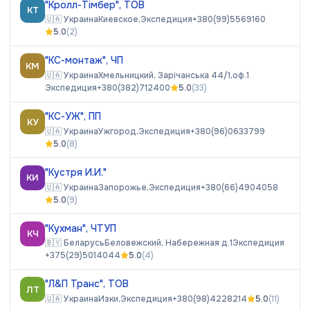
"Кролл-Тімбер", ТОВ
КТ
🇺🇦
Украина
Киевское,
Экспедиция
+380(99)5569160
5.0
(
2
)
"КС-монтаж", ЧП
КМ
🇺🇦
Украина
Хмельницкий, Зарічанська 44/1,оф.1
Экспедиция
+380(382)712400
5.0
(
33
)
"КС-УЖ", ПП
КУ
🇺🇦
Украина
Ужгород,
Экспедиция
+380(96)0633799
5.0
(
8
)
"Кустря И.И."
КИ
🇺🇦
Украина
Запорожье,
Экспедиция
+380(66)4904058
5.0
(
9
)
"Кухман", ЧТУП
КЧ
🇧🇾
Беларусь
Беловежский, Набережная д.1
Экспедиция
+375(29)5014044
5.0
(
4
)
"Л&П Транс", ТОВ
ЛТ
🇺🇦
Украина
Изки,
Экспедиция
+380(98)4228214
5.0
(
11
)