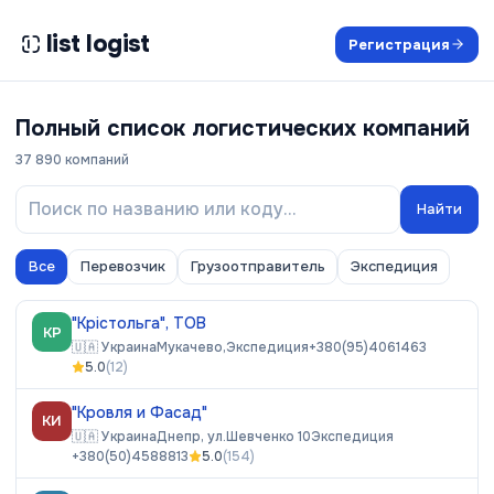
list logist
Регистрация
Полный список логистических компаний
37 890
компаний
Найти
Все
Перевозчик
Грузоотправитель
Экспедиция
"Крістольга", ТОВ
КР
🇺🇦
Украина
Мукачево,
Экспедиция
+380(95)4061463
5.0
(
12
)
"Кровля и Фасад"
КИ
🇺🇦
Украина
Днепр, ул.Шевченко 10
Экспедиция
+380(50)4588813
5.0
(
154
)