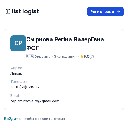
list logist
Регистрация
Смірнова Регіна Валеріївна,
СР
ФОП
🇺🇦
Украина
•
Экспедиция
•
5.0
(
7
)
Адрес
Львов,
Телефон
+380(68)6715115
Email
fop.smirnova.rv@gmail.com
Войдите
, чтобы оставить отзыв.