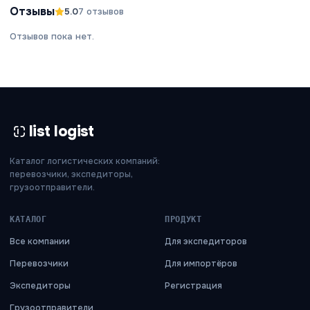
Отзывы
5.0
7
отзывов
Отзывов пока нет.
list logist
Каталог логистических компаний:
перевозчики, экспедиторы,
грузоотправители.
КАТАЛОГ
ПРОДУКТ
Все компании
Для экспедиторов
Перевозчики
Для импортёров
Экспедиторы
Регистрация
Грузоотправители