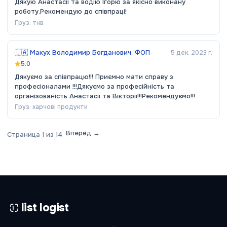
Дякую Анастасії та водію Ігорю за якісно виконану
роботу.Рекомендую до співпраці!
Груз:
тнв
🇺🇦
Макух Володимир Богданович, ФОП
5 дек. 2023 г.
5.0
Дякуємо за співпрацю!!! Приємно мати справу з
професіоналами !!!Дякуємо за професійність та
організованість Анастасії та Вікторії!!!Рекомендуємо!!!
Груз:
харчові продукти
Вперёд →
Страница
1
из
14
list logist