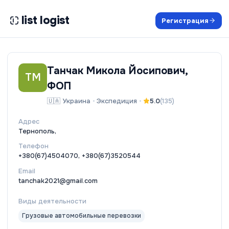
list logist
Регистрация
Танчак Микола Йосипович,
ТМ
ФОП
🇺🇦
Украина
•
Экспедиция
•
5.0
(
135
)
Адрес
Тернополь,
Телефон
+380(67)4504070, +380(67)3520544
Email
tanchak2021@gmail.com
Виды деятельности
Грузовые автомобильные перевозки