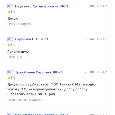
🇺🇦
Науменко Артем Ігорович, ФОП
31 янв. 2024 г.
5.0
Дякую
Груз:
Продукти
🇺🇦
Скрицька Н. Г., ФЛП
30 янв. 2024 г.
5.0
Рекомендую!
Груз:
тнп
🇺🇦
Трач Олена Сергіївна, ФЛ-П
26 янв. 2024 г.
5.0
Дякую логісту,Анастасіїї (ФОП Танчак С.М.) та водію
Жукову О.О. за відповідальність і добру роботу.
З повагою,Олена ,ФОП Трач
Груз:
плівка в рулонах
🇺🇦
Радчук Валерій Петрович, ФОП
18 янв. 2024 г.