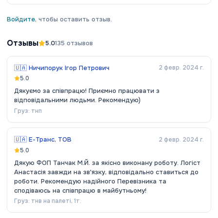
Войдите
, чтобы оставить отзыв.
Отзывы
5.0
135
отзывов
🇺🇦
Ничипорук Ігор Петрович
2 февр. 2024 г.
5.0
Дякуємо за співпрацю! Приємно працювати з
відповідальними людьми. Рекомендую)
Груз:
тнп
🇺🇦
Е-Транс, ТОВ
2 февр. 2024 г.
5.0
Дякую ФОП Танчак М.Й. за якісно виконану роботу. Логіст
Анастасія завжди на зв'язку, відповідально ставиться до
роботи. Рекомендую надійного Перевізника та
сподіваюсь на співпрацю в майбутньому!
Груз:
тнв на палеті, 1т.