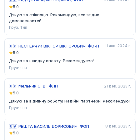
5.0
Дякую за співпрцю. Рекомендую, все згідно
домовленостей.
Груз:
Тнп
🇺🇦
НЕСТЕРЧУК ВІКТОР ВІКТОРОВИЧ, ФО-П
11 янв. 2024 г.
5.0
Дякую за швидку оплату! Рекомендуємо!
Груз:
тнв
🇺🇦
Мельник О. В., ФЛП
21 дек. 2023 г.
5.0
Дякую за відмінну роботу! Надійні партнери! Рекомендую!
Груз:
тнп
🇺🇦
РЕШТА ВАСИЛЬ БОРИСОВИЧ, ФОП
8 дек. 2023 г.
5.0