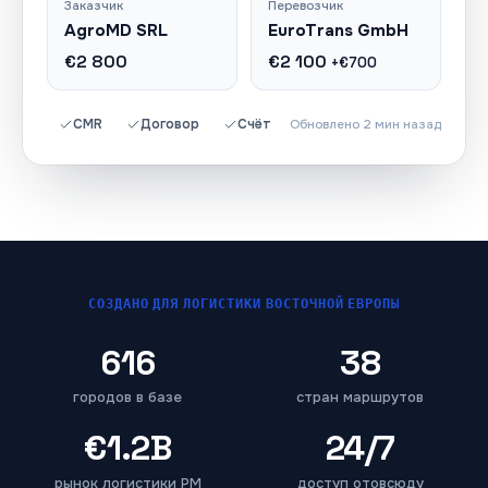
Заказчик
Перевозчик
AgroMD SRL
EuroTrans GmbH
€2 800
€2 100
+€700
CMR
Договор
Счёт
Обновлено 2 мин назад
СОЗДАНО ДЛЯ ЛОГИСТИКИ ВОСТОЧНОЙ ЕВРОПЫ
616
38
городов в базе
стран маршрутов
€1.2B
24/7
рынок логистики РМ
доступ отовсюду