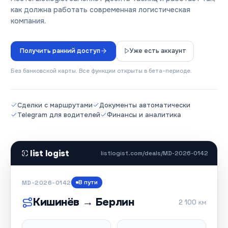
как должна работать современная логистическая
компания.
Получить ранний доступ
Уже есть аккаунт
Без банковской карты. Все функции открыты в бета-периоде.
Сделки с маршрутами
Документы автоматически
Telegram для водителей
Финансы и аналитика
list logist
listlogist.com/deals/MD-2026-0142
MD-2026-0142
В пути
Кишинёв → Берлин
2 100 км