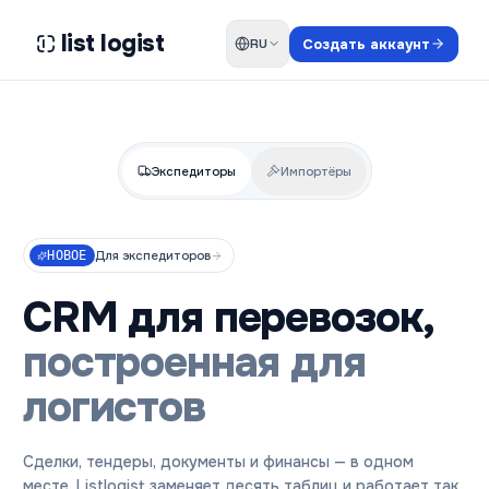
list logist
Создать аккаунт
RU
Экспедиторы
Импортёры
НОВОЕ
Для экспедиторов
CRM для перевозок,
построенная для
логистов
Сделки, тендеры, документы и финансы — в одном
месте. Listlogist заменяет десять таблиц и работает так,