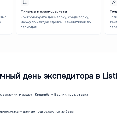
Финансы и взаиморасчёты
Тен
рямо
Контролируйте дебиторку, кредиторку,
Есл
о
маржу по каждой сделке. С аналитикой по
тен
периодам.
пер
чный день экспедитора в Listl
: заказчик, маршрут Кишинёв → Берлин, груз, ставка
еревозчика — данные подгружаются из базы