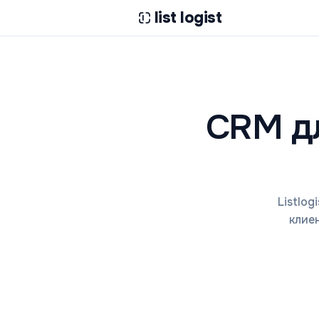
list logist
CRM дл
Listlo
клие