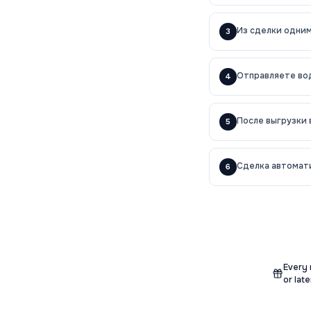
Из сделки одним
3
Отправляете во
4
После выгрузки 
5
Сделка автомати
6
Every 
or late