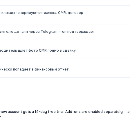
 кликом генерируются: заявка, CMR, договор
дителю детали через Telegram — он подтверждает
водитель шлёт фото CMR прямо в сделку
чески попадает в финансовый отчёт
new account gets a 14-day free trial. Add-ons are enabled separately — a
r