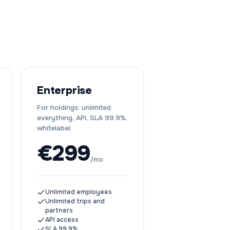
Enterprise
For holdings: unlimited
everything, API, SLA 99.9%,
whitelabel.
€
299
/mo
Unlimited employees
Unlimited trips and
partners
API access
SLA 99.9%