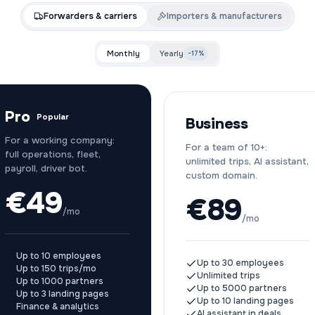
Forwarders & carriers
Importers & manufacturers
Monthly
Yearly
−17%
Pro
Popular
Business
For a working company:
For a team of 10+:
full operations, fleet,
unlimited trips, AI assistant,
payroll, driver bot.
custom domain.
€
49
€
89
/mo
/mo
Up to 10 employees
Up to 30 employees
Up to 150 trips/mo
Unlimited trips
Up to 1000 partners
Up to 5000 partners
Up to 3 landing pages
Up to 10 landing pages
Finance & analytics
AI assistant in deals