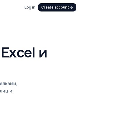
Log in
Create account
Excel и
елками,
лиц и