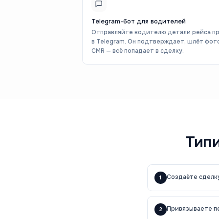
Telegram-бот для водителей
Отправляйте водителю детали рейса п
в Telegram. Он подтверждает, шлёт фот
CMR — всё попадает в сделку.
Типи
Создаёте сделку
1
Привязываете п
2