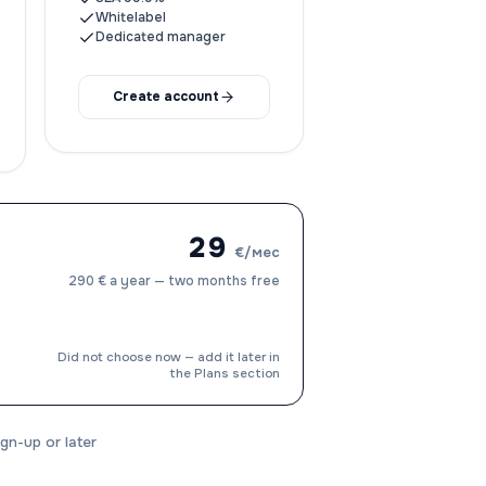
Whitelabel
Dedicated manager
Create account
29
€/мес
290 € a year — two months free
Choose at sign-up
Did not choose now — add it later in
the Plans section
gn-up or later