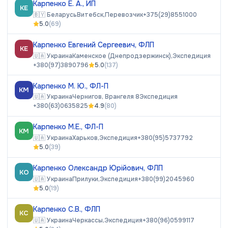
Карпенко Е. А., ИП
КЕ
🇧🇾
Беларусь
Витебск,
Перевозчик
+375(29)8551000
5.0
(
69
)
Карпенко Евгений Сергеевич, ФЛП
КЕ
🇺🇦
Украина
Каменское (Днепродзержинск),
Экспедиция
+380(97)3890796
5.0
(
137
)
Карпенко М. Ю., ФЛ-П
КМ
🇺🇦
Украина
Чернигов, Врангеля 8
Экспедиция
+380(63)0635825
4.9
(
80
)
Карпенко М.Е., ФЛ-П
КМ
🇺🇦
Украина
Харьков,
Экспедиция
+380(95)5737792
5.0
(
39
)
Карпенко Олександр Юрійович, ФЛП
КО
🇺🇦
Украина
Прилуки,
Экспедиция
+380(99)2045960
5.0
(
19
)
Карпенко С.В., ФЛП
КС
🇺🇦
Украина
Черкассы,
Экспедиция
+380(96)0599117