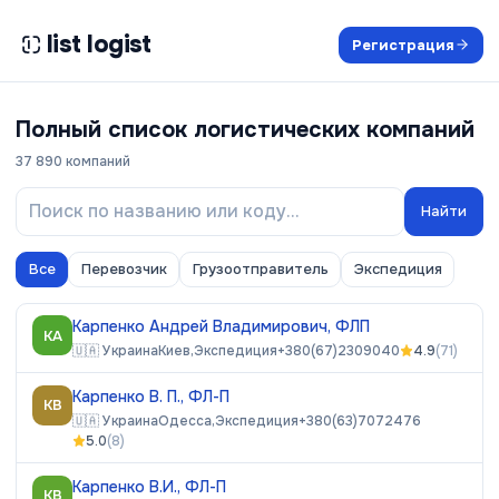
list logist
Регистрация
Полный список логистических компаний
37 890
компаний
Найти
Все
Перевозчик
Грузоотправитель
Экспедиция
Карпенко Андрей Владимирович, ФЛП
КА
🇺🇦
Украина
Киев,
Экспедиция
+380(67)2309040
4.9
(
71
)
Карпенко В. П., ФЛ-П
КВ
🇺🇦
Украина
Одесса,
Экспедиция
+380(63)7072476
5.0
(
8
)
Карпенко В.И., ФЛ-П
КВ