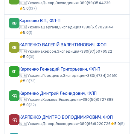
🇺🇦
Украина
Днепр,
Экспедиция
+380(99)3544239
5.0
(
137
)
Карпенко В.П., ФЛ-П
КВ
🇺🇦
Украина
Дергачи,
Экспедиция
+380(67)7028144
5.0
(
1
)
КАРПЕНКО ВАЛЕРІЙ ВАЛЕНТИНОВИЧ, ФОП
КВ
🇺🇦
Украина
Херсон,
Экспедиция
+380(97)5976522
5.0
(
31
)
Карпенко Геннадий Григорьевич, ФЛ-П
КГ
🇺🇦
Украина
Городище,
Экспедиция
+380(4734)24510
5.0
(
73
)
Карпенко Дмитрий Леонидович, ФЛП
КД
🇺🇦
Украина
Харьков,
Экспедиция
+380(50)0727888
5.0
(
22
)
КАРПЕНКО ДМИТРО ВОЛОДИМИРОВИЧ, ФОП
КД
🇺🇦
Украина
Днепр,
Экспедиция
+380(66)9220726
5.0
(
5
)