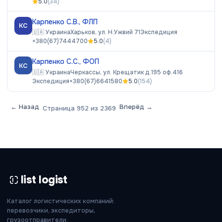
5.0
(
34
)
Карпенко С.В., ФЛП
КС
🇺🇦
Украина
Харьков, ул. Н.Ужвий 71
Экспедиция
+380(67)7444700
5.0
(
4
)
Карпенко С.С., ФОП
КС
🇺🇦
Украина
Черкассы, ул. Крещатик д.195 оф.416
Экспедиция
+380(67)6641580
5.0
(
154
)
← Назад
Вперёд →
Страница
952
из
2369
list logist
Каталог логистических компаний:
перевозчики, экспедиторы,
грузоотправители.