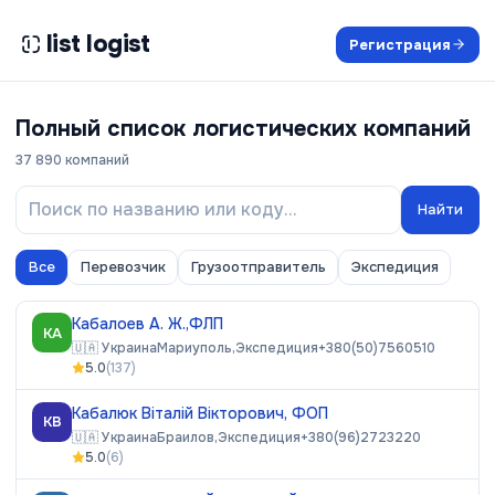
list logist
Регистрация
Полный список логистических компаний
37 890
компаний
Найти
Все
Перевозчик
Грузоотправитель
Экспедиция
Кабалоев А. Ж.,ФЛП
КА
🇺🇦
Украина
Мариуполь,
Экспедиция
+380(50)7560510
5.0
(
137
)
Кабалюк Віталій Вікторович, ФОП
КВ
🇺🇦
Украина
Браилов,
Экспедиция
+380(96)2723220
5.0
(
6
)