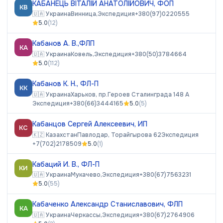
КАБАНЕЦЬ ВІТАЛІЙ АНАТОЛІЙОВИЧ, ФОП
КВ
🇺🇦
Украина
Винница,
Экспедиция
+380(97)0220555
5.0
(
12
)
Кабанов А. В.,ФЛП
КА
🇺🇦
Украина
Ковель,
Экспедиция
+380(50)3784664
5.0
(
112
)
Кабанов К. Н., ФЛ-П
КК
🇺🇦
Украина
Харьков, пр.Героев Сталинграда 148 А
Экспедиция
+380(66)3444165
5.0
(
5
)
Кабанцов Сергей Алексеевич, ИП
КС
🇰🇿
Казахстан
Павлодар, Торайгырова 62
Экспедиция
+7(702)2178509
5.0
(
1
)
Кабаций И. В., ФЛ-П
КИ
🇺🇦
Украина
Мукачево,
Экспедиция
+380(67)7563231
5.0
(
55
)
Кабаченко Александр Станиславович, ФЛП
КА
🇺🇦
Украина
Черкассы,
Экспедиция
+380(67)2764906