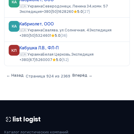
КА
🇺🇦
Украина
Северодонецк, Ленина 34,комн. 57
Экспедиция
+380(50)1628260
5.0
(
27
)
Кабриолет, ООО
КА
🇺🇦
Украина
Свалява, ул.Солнечная, 4
Экспедиция
+380(50)5324601
5.0
(
36
)
Кабушка Л.В., ФЛ-П
КЛ
🇺🇦
Украина
Белая Церковь,
Экспедиция
+380(67)5260007
5.0
(
52
)
← Назад
Вперёд →
Страница
924
из
2369
list logist
Каталог логистических компаний: