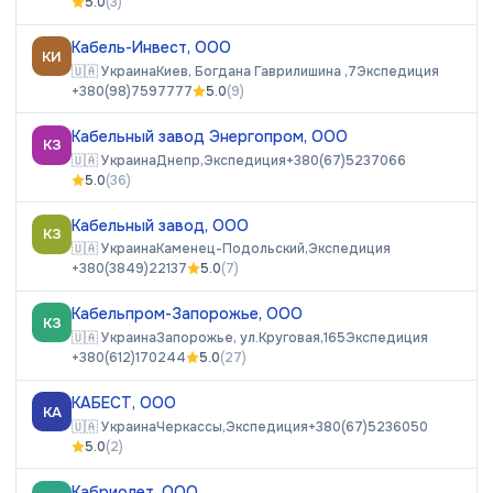
5.0
(
3
)
Кабель-Инвест, ООО
КИ
🇺🇦
Украина
Киев, Богдана Гаврилишина ,7
Экспедиция
+380(98)7597777
5.0
(
9
)
Кабельный завод Энергопром, ООО
КЗ
🇺🇦
Украина
Днепр,
Экспедиция
+380(67)5237066
5.0
(
36
)
Кабельный завод, ООО
КЗ
🇺🇦
Украина
Каменец-Подольский,
Экспедиция
+380(3849)22137
5.0
(
7
)
Кабельпром-Запорожье, ООО
КЗ
🇺🇦
Украина
Запорожье, ул.Круговая,165
Экспедиция
+380(612)170244
5.0
(
27
)
КАБЕСТ, ООО
КА
🇺🇦
Украина
Черкассы,
Экспедиция
+380(67)5236050
5.0
(
2
)
Кабриолет, ООО