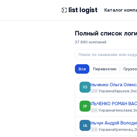
list logist
Каталог комп
Полный список лог
37 890
компаний
Все
Перевозчик
Грузо
Ільченко Ольга Олек
ІО
🇺🇦
Украина
Харьков,
Эк
ІЛЬЧЕНКО РОМАН ВА
ІР
🇺🇦
Украина
Николаев,
Э
Ільчук Андрій Волод
ІА
🇺🇦
Украина
Кременец,
Э