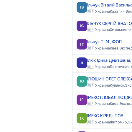
Ільчук Віталій Васил
ІВ
🇺🇦
Украина
Казатин,
Эк
ІЛЬЧУК СЕРГІЙ АНАТ
ІС
🇺🇦
Украина
Хмельницки
Ільчук Т. М., ФОП
ІТ
🇺🇦
Украина
Киев,
Экспе
Ілюк Ірина Дмитрівна
ІІ
🇺🇦
Украина
Беспечная, 
ІЛЮШИН ОЛЕГ ОЛЕКС
ІО
🇺🇦
Украина
Купянск,
Экс
ІМЕКС ГЛОБАЛ ЛОДЖИ
ІГ
🇺🇦
Украина
Киев,
Экспе
ІМЕКС КІРЕДІ, ТОВ
ІК
🇺🇦
Украина
Житомир,
Э