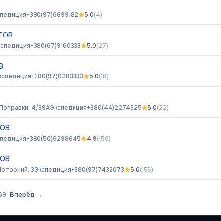
спедиция
+380(97)6699182
5.0
(
4
)
 ТОВ
кспедиция
+380(67)9160333
5.0
(
27
)
В
кспедиция
+380(97)0283333
5.0
(
18
)
. Поправки, 4/39А
Экспедиция
+380(44)2274325
5.0
(
22
)
ТОВ
спедиция
+380(50)6298645
4.9
(
156
)
ТОВ
Моторний, 3
Экспедиция
+380(97)7432073
5.0
(
155
)
69
Вперёд →