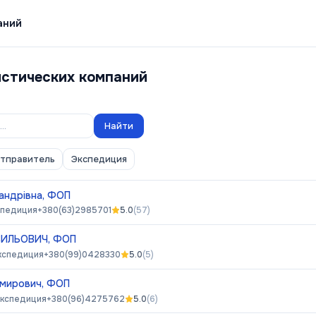
аний
истических компаний
Найти
отправитель
Экспедиция
сандрівна, ФОП
спедиция
+380(63)2985701
5.0
(
57
)
СИЛЬОВИЧ, ФОП
кспедиция
+380(99)0428330
5.0
(
5
)
имирович, ФОП
кспедиция
+380(96)4275762
5.0
(
6
)