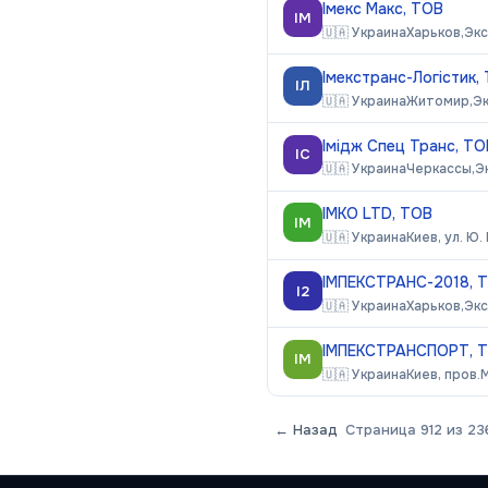
Імекс Макс, ТОВ
ІМ
🇺🇦
Украина
Харьков,
Эк
Імекстранс-Логістик,
ІЛ
🇺🇦
Украина
Житомир,
Э
Імідж Спец Транс, ТО
ІС
🇺🇦
Украина
Черкассы,
Э
ІМКО LTD, ТОВ
ІМ
🇺🇦
Украина
Киев, ул. Ю
ІМПЕКСТРАНС-2018, 
І2
🇺🇦
Украина
Харьков,
Эк
ІМПЕКСТРАНСПОРТ, 
ІМ
🇺🇦
Украина
Киев, пров.
← Назад
Страница
912
из
23