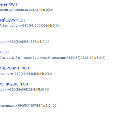
ьович, ФОП
спедиция
+380(93)1384237
5.0
(
10
)
ОЛІЙОВИЧ,ФОП
й,
Экспедиция
+380(93)7001001
5.0
(
15
)
диция
+380(50)5544999
5.0
(
95
)
, ФОП
Сквирський р-н,село Безпечна
Экспедиция
+380(67)2328182
5.0
(
6
)
АНДРОВИЧ, ФОП
педиция
+380(66)9516155
5.0
(
12
)
СТІК 2010, ТОВ
диция
+380(99)0613284
5.0
(
43
)
кспедиция
+380(50)1387484
5.0
(
166
)