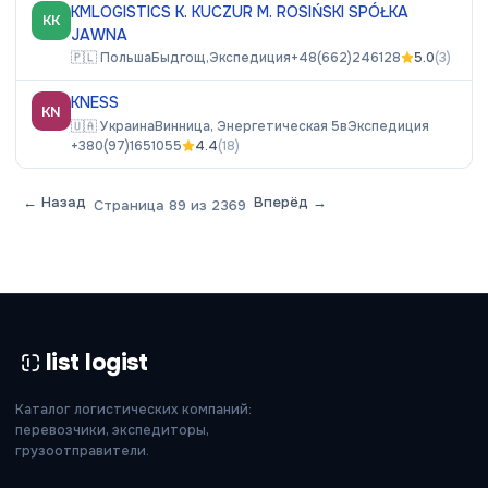
KMLOGISTICS K. KUCZUR M. ROSIŃSKI SPÓŁKA
KK
JAWNA
🇵🇱
Польша
Быдгощ,
Экспедиция
+48(662)246128
5.0
(
3
)
KNESS
KN
🇺🇦
Украина
Винница, Энергетическая 5в
Экспедиция
+380(97)1651055
4.4
(
18
)
← Назад
Вперёд →
Страница
89
из
2369
list logist
Каталог логистических компаний:
перевозчики, экспедиторы,
грузоотправители.