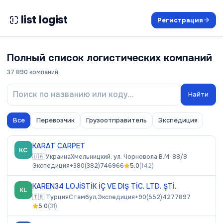
list logist
Регистрация
Полный список логистических компаний
37 890
компаний
Найти
Все
Перевозчик
Грузоотправитель
Экспедиция
KARAT CARPET
KC
🇺🇦
Украина
Хмельницкий, ул. Чорновола В.М. 88/8
Экспедиция
+380(382)746966
5.0
(
142
)
KAREN34 LOJİSTİK İÇ VE DIŞ TİC. LTD. ŞTİ.
KL
🇹🇷
Турция
Стамбул,
Экспедиция
+90(552)4277897
5.0
(
31
)