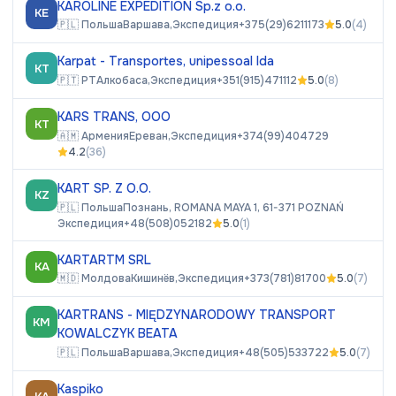
KAROLINE EXPEDITION Sp.z o.o.
KE
🇵🇱
Польша
Варшава,
Экспедиция
+375(29)6211173
5.0
(
4
)
Karpat - Transportes, unipessoal lda
KT
🇵🇹
PT
Алкобаса,
Экспедиция
+351(915)471112
5.0
(
8
)
KARS TRANS, ООО
KT
🇦🇲
Армения
Ереван,
Экспедиция
+374(99)404729
4.2
(
36
)
KART SP. Z O.O.
KZ
🇵🇱
Польша
Познань, ROMANA MAYA 1, 61-371 POZNAŃ
Экспедиция
+48(508)052182
5.0
(
1
)
KARTARTM SRL
KA
🇲🇩
Молдова
Кишинёв,
Экспедиция
+373(781)81700
5.0
(
7
)
KARTRANS - MIĘDZYNARODOWY TRANSPORT
KM
KOWALCZYK BEATA
🇵🇱
Польша
Варшава,
Экспедиция
+48(505)533722
5.0
(
7
)
Kaspiko