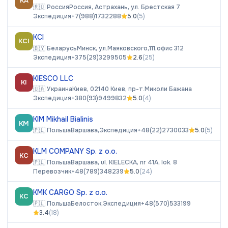
KA
🇷🇺
Россия
Россия, Астрахань, ул. Брестская 7
Экспедиция
+7(988)1732288
5.0
(
5
)
KCI
KCI
🇧🇾
Беларусь
Минск, ул.Маяковского,111,офис 312
Экспедиция
+375(29)3299505
2.6
(
25
)
KIESCO LLC
KI
🇺🇦
Украина
Киев, 02140 Киев, пр-т.Миколи Бажана
Экспедиция
+380(93)9499832
5.0
(
4
)
KIM Mikhail Bialinis
KM
🇵🇱
Польша
Варшава,
Экспедиция
+48(22)2730033
5.0
(
5
)
KLM COMPANY Sp. z o.o.
KC
🇵🇱
Польша
Варшава, ul. KIELECKA, nr 41A, lok. 8
Перевозчик
+48(789)348239
5.0
(
24
)
KMK CARGO Sp. z o.o.
KC
🇵🇱
Польша
Белосток,
Экспедиция
+48(570)533199
3.4
(
18
)