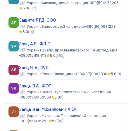
🇺🇦
Украина
Александрия,
Экспедиция
+380(50)2153205
5.0
(
187
)
Защита ЛТД, ООО
ЗЛ
🇺🇦
Украина
Запорожье,
Экспедиция
+380(66)0981228
5.0
(
14
)
Заяц А.В., ФЛ-П
ЗА
🇺🇦
Украина
Днепр, пр.М.Малиновского,114
Экспедиция
+380(95)1184113
5.0
(
362
)
Заяц Я. В., ФЛП
ЗЯ
🇺🇦
Украина
Ровно,
Экспедиция
+380(97)8962830
5.0
(
11
)
Заяць В.А., ФОП
ЗВ
🇺🇦
Украина
Львов, вул.Роксолани 61/7
Экспедиция
+380(99)3450563
5.0
(
1
)
Заяць Іван Михайлович, ФОП
ЗІ
🇺🇦
Украина
Мукачево, Павловича14
Экспедиция
+380(95)0362811
5.0
(
10
)