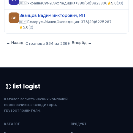
🇺🇦
Украина
Сумы,
Экспедиция
+380(50)9823396
5.0
(
33
)
Званцов Вадим Викторович, ИП
ЗВ
🇧🇾
Беларусь
Минск,
Экспедиция
+375(29)6225267
5.0
(
2
)
← Назад
Вперёд →
Страница
854
из
2369
list logist
Каталог логистических компаний:
перевозчики, экспедиторы,
грузоотправители.
КАТАЛОГ
ПРОДУКТ