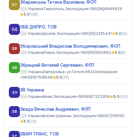
Збаражська Тетяна Василівна, ФОП
ЗТ
🇺🇦
Украина
Тернополь,
Экспедиция
+380(96)8949929
5.0
(
128
)
ЗБВ ДНІПРО, ТОВ
ЗД
🇺🇦
Украина
Днепр,
Экспедиция
+380(93)2335441
5.0
(
12
)
Зборовський Владислав Володимирович, ФОП
ЗВ
🇺🇦
Украина
Ровно,
Экспедиция
+380(99)1653892
5.0
(
8
)
Збрицкий Виталий Сергеевич, ФЛП
ЗВ
🇺🇦
Украина
Запорожье, ул.Гоголя 69/3
Экспедиция
+380(99)7518546
5.0
(
35
)
ЗВ Украина
ЗУ
🇺🇦
Украина
Киев,
Экспедиция
+380(68)7222956
5.0
(
132
)
Звада Вячеслав Андреевич, ФЛП
ЗВ
🇺🇦
Украина
Белая Церковь,
Экспедиция
+380(97)1910101
5.0
(
23
)
ЗВАМ ТРАНС, ТОВ
ЗТ