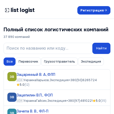
list logist
Регистрация
Полный список логистических компаний
37 890
компаний
Найти
Все
Перевозчик
Грузоотправитель
Экспедиция
Зацаринный В. А.,ФЛП
ЗВ
🇺🇦
Украина
Харьков,
Экспедиция
+380(50)6265724
5.0
(
12
)
Зацепилин В.П., ФОП
ЗВ
🇺🇦
Украина
Гайсин,
Экспедиция
+380(97)4810221
5.0
(
35
)
Зачепа В. В., ФЛ-П
ЗВ