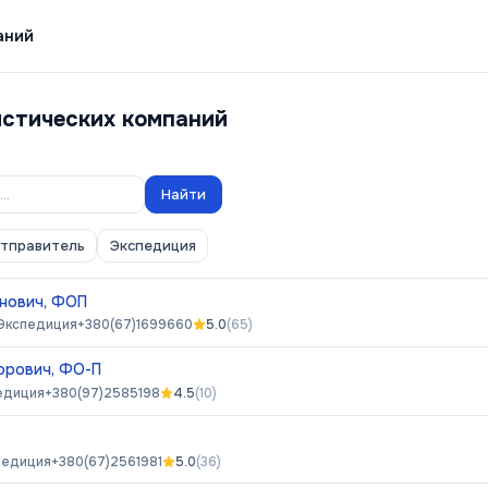
аний
истических компаний
Найти
отправитель
Экспедиция
анович, ФОП
Экспедиция
+380(67)1699660
5.0
(
65
)
орович, ФО-П
едиция
+380(97)2585198
4.5
(
10
)
педиция
+380(67)2561981
5.0
(
36
)