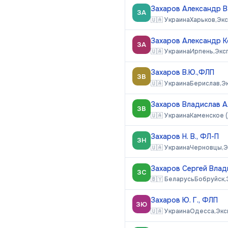
Захаров Александр В
ЗА
🇺🇦
Украина
Харьков,
Эк
Захаров Александр К
ЗА
🇺🇦
Украина
Ирпень,
Экс
Захаров В.Ю.,ФЛП
ЗВ
🇺🇦
Украина
Берислав,
Э
Захаров Владислав А
ЗВ
🇺🇦
Украина
Каменское 
Захаров Н. В., ФЛ-П
ЗН
🇺🇦
Украина
Черновцы,
Э
Захаров Сергей Влад
ЗС
🇧🇾
Беларусь
Бобруйск,
Захаров Ю. Г., ФЛП
ЗЮ
🇺🇦
Украина
Одесса,
Экс