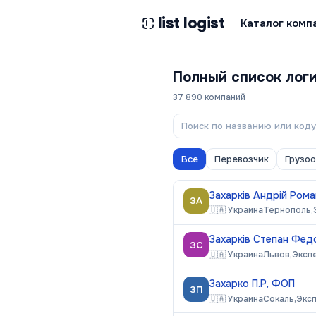
list logist
Каталог комп
Полный список лог
37 890
компаний
Все
Перевозчик
Грузо
Захарків Андрій Ром
ЗА
🇺🇦
Украина
Тернополь,
Захарків Степан Фед
ЗС
🇺🇦
Украина
Львов,
Эксп
Захарко П.Р, ФОП
ЗП
🇺🇦
Украина
Сокаль,
Экс