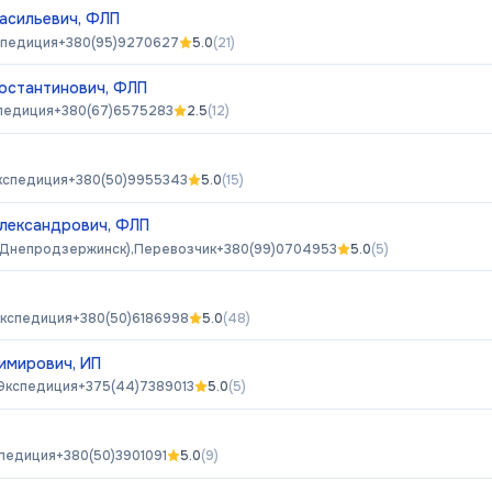
асильевич, ФЛП
спедиция
+380(95)9270627
5.0
(
21
)
остантинович, ФЛП
педиция
+380(67)6575283
2.5
(
12
)
кспедиция
+380(50)9955343
5.0
(
15
)
лександрович, ФЛП
(Днепродзержинск),
Перевозчик
+380(99)0704953
5.0
(
5
)
кспедиция
+380(50)6186998
5.0
(
48
)
имирович, ИП
Экспедиция
+375(44)7389013
5.0
(
5
)
педиция
+380(50)3901091
5.0
(
9
)