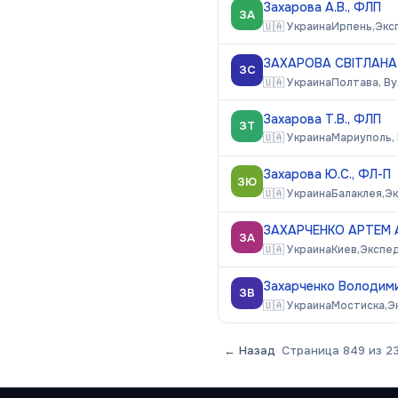
Захарова А.В., ФЛП
ЗА
🇺🇦
Украина
Ирпень,
Экс
ЗАХАРОВА СВІТЛАНА
ЗС
🇺🇦
Украина
Полтава, Ву
Захарова Т.В., ФЛП
ЗТ
🇺🇦
Украина
Мариуполь, 
Захарова Ю.С., ФЛ-П
ЗЮ
🇺🇦
Украина
Балаклея,
Эк
ЗАХАРЧЕНКО АРТЕМ 
ЗА
🇺🇦
Украина
Киев,
Экспе
Захарченко Володим
ЗВ
🇺🇦
Украина
Мостиска,
Э
← Назад
Страница
849
из
2