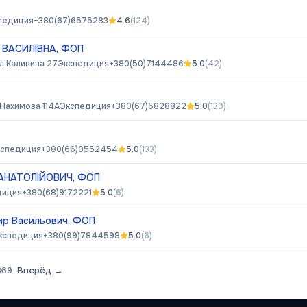
педиция
+380(67)6575283
4.6
(
124
)
 ВАСИЛІВНА, ФОП
л.Калинина 27
Экспедиция
+380(50)7144486
5.0
(
42
)
Нахимова 114А
Экспедиция
+380(67)5828822
5.0
(
139
)
спедиция
+380(66)0552454
5.0
(
133
)
АНАТОЛІЙОВИЧ, ФОП
диция
+380(68)9172221
5.0
(
6
)
ир Васильович, ФОП
кспедиция
+380(99)7844598
5.0
(
6
)
369
Вперёд →