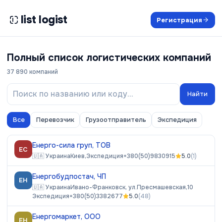
list logist
Регистрация
Полный список логистических компаний
37 890
компаний
Найти
Все
Перевозчик
Грузоотправитель
Экспедиция
Енерго-сила груп, ТОВ
ЕС
🇺🇦
Украина
Киев,
Экспедиция
+380(50)9830915
5.0
(
1
)
Енергобудпостач, ЧП
ЕН
🇺🇦
Украина
Ивано-Франковск, ул.Пресмашевская,10
Экспедиция
+380(50)3382677
5.0
(
48
)
Енергомаркет, ООО
ЕН