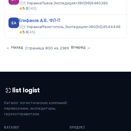
🇺🇦
Украина
Львов,
Экспедиция
+380(96)6460280
5.0
(
140
)
Епифанов А.В., ФЛ-П
ЕА
🇺🇦
Украина
Мелитополь,
Экспедиция
+380(50)4544446
5.0
(
45
)
← Назад
Вперёд →
Страница
800
из
2369
list logist
Каталог логистических компаний:
перевозчики, экспедиторы,
грузоотправители.
КАТАЛОГ
ПРОДУКТ