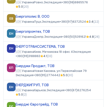
🇺🇦
Украина
Ровно,
Экспедиция
+380(98)6865576
5.0
(
20
)
Енергополис В, ООО
ЕВ
🇺🇦
Украина
Луцк,
Экспедиция
+380(97)6372524
3.4
(
22
)
Енергопромтех, ТОВ
ЕН
🇺🇦
Украина
Днепр,
Экспедиция
+380(50)5391621
4.8
(
26
)
ЕНЕРГОТРАНССИСТЕМА, ТОВ
ЕН
🇺🇦
Украина
Киев, Мечникова 18 офис 4
Экспедиция
+380(99)3188863
4.1
(
33
)
Енерджи Продакт, ТОВ
ЕП
🇺🇦
Украина
Новая Каховка, ул.Первомайская 79
Экспедиция
+380(95)2774442
5.0
(
30
)
ЕНЕРДЖИГРУП, ТОВ
ЕН
🇺🇦
Украина
Харьков,
Экспедиция
+380(67)6276254
5.0
(
2
)
Енерджі Євротрейд, ТОВ
ЕЄ