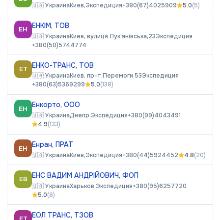
🇺🇦
Украина
Киев,
Экспедиция
+380(67)4025909
5.0
(
5
)
ЕНКІМ, ТОВ
ЕН
🇺🇦
Украина
Киев, вулиця Лук'янівська,23
Экспедиция
+380(50)5744774
ЕНКО-ТРАНС, ТОВ
ЕТ
🇺🇦
Украина
Киев, пр-т.Перемоги 53
Экспедиция
+380(63)5369299
5.0
(
138
)
Енкорто, ООО
ЕН
🇺🇦
Украина
Днепр,
Экспедиция
+380(99)4043491
4.9
(
133
)
Енран, ПРАТ
ЕН
🇺🇦
Украина
Киев,
Экспедиция
+380(44)5924452
4.8
(
20
)
ЕНС ВАДИМ АНДРІЙОВИЧ, ФОП
ЕВ
🇺🇦
Украина
Харьков,
Экспедиция
+380(95)6257720
5.0
(
8
)
ЕОЛ ТРАНС, ТЗОВ
ЕТ