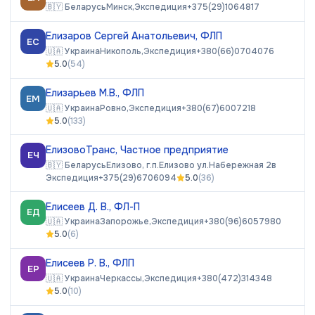
🇧🇾
Беларусь
Минск,
Экспедиция
+375(29)1064817
Елизаров Сергей Анатольевич, ФЛП
ЕС
🇺🇦
Украина
Никополь,
Экспедиция
+380(66)0704076
5.0
(
54
)
Елизарьев М.В., ФЛП
ЕМ
🇺🇦
Украина
Ровно,
Экспедиция
+380(67)6007218
5.0
(
133
)
ЕлизовоТранс, Частное предприятие
ЕЧ
🇧🇾
Беларусь
Елизово, г.п.Елизово ул.Набережная 2в
Экспедиция
+375(29)6706094
5.0
(
36
)
Елисеев Д. В., ФЛ-П
ЕД
🇺🇦
Украина
Запорожье,
Экспедиция
+380(96)6057980
5.0
(
6
)
Елисеев Р. В., ФЛП
ЕР
🇺🇦
Украина
Черкассы,
Экспедиция
+380(472)314348
5.0
(
10
)