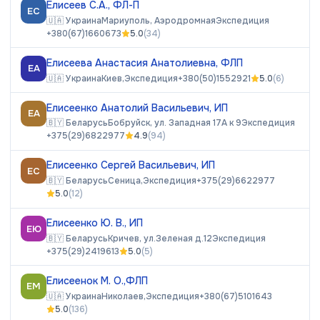
Елисеев С.А., ФЛ-П
ЕС
🇺🇦
Украина
Мариуполь, Аэродромная
Экспедиция
+380(67)1660673
5.0
(
34
)
Елисеева Анастасия Анатолиевна, ФЛП
ЕА
🇺🇦
Украина
Киев,
Экспедиция
+380(50)1552921
5.0
(
6
)
Елисеенко Анатолий Васильевич, ИП
ЕА
🇧🇾
Беларусь
Бобруйск, ул. Западная 17А к 9
Экспедиция
+375(29)6822977
4.9
(
94
)
Елисеенко Сергей Васильевич, ИП
ЕС
🇧🇾
Беларусь
Сеница,
Экспедиция
+375(29)6622977
5.0
(
12
)
Елисеенко Ю. В., ИП
ЕЮ
🇧🇾
Беларусь
Кричев, ул.Зеленая д.12
Экспедиция
+375(29)2419613
5.0
(
5
)
Елисеенок М. О.,ФЛП
ЕМ
🇺🇦
Украина
Николаев,
Экспедиция
+380(67)5101643
5.0
(
136
)