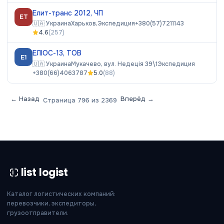
Елит-транс 2012, ЧП
ЕТ
🇺🇦
Украина
Харьков,
Экспедиция
+380(57)7211143
4.6
(
257
)
ЕЛІОС-13, ТОВ
Е1
🇺🇦
Украина
Мукачево, вул. Недеція 39\1
Экспедиция
+380(66)4063787
5.0
(
88
)
← Назад
Вперёд →
Страница
796
из
2369
list logist
Каталог логистических компаний:
перевозчики, экспедиторы,
грузоотправители.