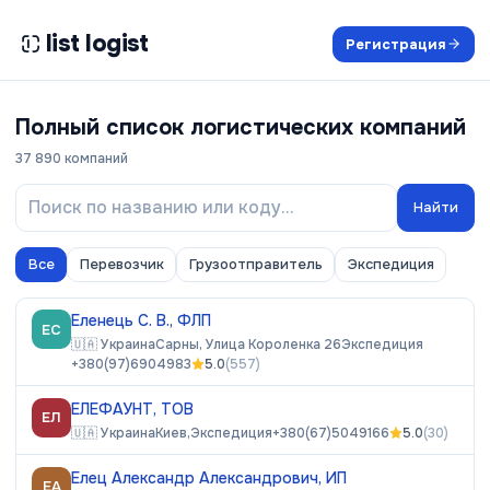
list logist
Регистрация
Полный список логистических компаний
37 890
компаний
Найти
Все
Перевозчик
Грузоотправитель
Экспедиция
Еленець С. В., ФЛП
ЕС
🇺🇦
Украина
Сарны, Улица Короленка 26
Экспедиция
+380(97)6904983
5.0
(
557
)
ЕЛЕФАУНТ, ТОВ
ЕЛ
🇺🇦
Украина
Киев,
Экспедиция
+380(67)5049166
5.0
(
30
)
Елец Александр Александрович, ИП
ЕА