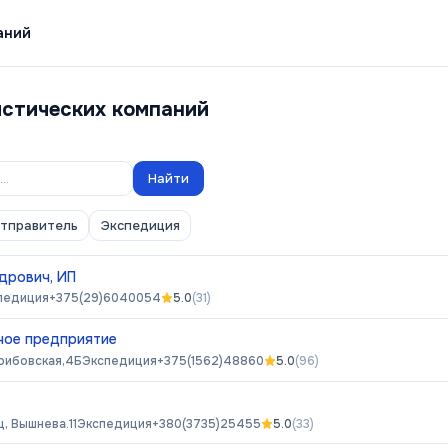
аний
истических компаний
Найти
отправитель
Экспедиция
дрович, ИП
педиция
+375(29)6040054
5.0
(
31
)
ное предприятие
рибовская,4Б
Экспедиция
+375(1562)48860
5.0
(
96
)
, Вышнева.11
Экспедиция
+380(3735)25455
5.0
(
33
)