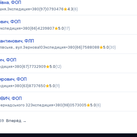
ївна, ФОП
шня,
Экспедиция
+380(97)0793476
4.3
(
6
)
ович, ФОП
Экспедиция
+380(66)4239807
5.0
(
17
)
антинович, ФЛП
івське,, вул.Зернова10
Экспедиция
+380(66)7588088
5.0
(
30
)
ич, ФОП
едиция
+380(67)7732909
5.0
(
12
)
ирович, ФОП
едиция
+380(63)8737650
5.0
(
11
)
ВИЧ, ФОП
Вернадського 32
Экспедиция
+380(98)0573005
5.0
(
6
)
69
Вперёд →