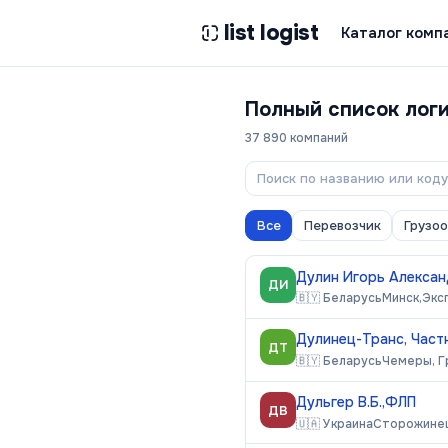
list logist
Каталог комп
Полный список лог
37 890
компаний
Все
Перевозчик
Грузо
Дулин Игорь Алексан
ДИ
🇧🇾
Беларусь
Минск,
Экс
Дулинец-Транс, Част
ДТ
🇧🇾
Беларусь
Чемеры, Г
Дульгер В.Б.,ФЛП
ДВ
🇺🇦
Украина
Сторожинец