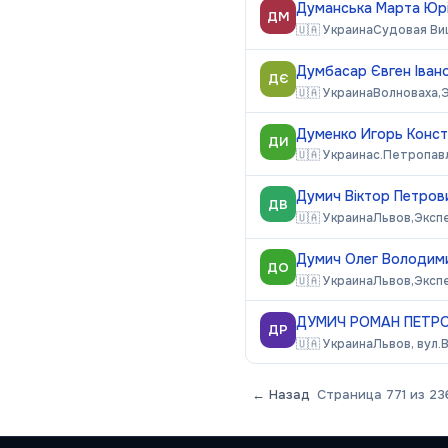
Думанська Марта Юрі
ДМ
🇺🇦
Украина
Судовая Ви
Думбасар Євген Іван
ДЄ
🇺🇦
Украина
Волноваха,
Думенко Игорь Конст
ДИ
🇺🇦
Украина
с.Петропавл
Думич Віктор Петров
ДВ
🇺🇦
Украина
Львов,
Эксп
Думич Олег Володим
ДО
🇺🇦
Украина
Львов,
Эксп
ДУМИЧ РОМАН ПЕТРО
ДР
🇺🇦
Украина
Львов, вул.
← Назад
Страница
771
из
23