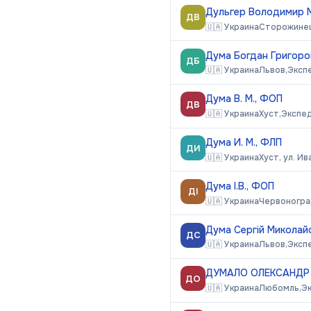
Дульгер Володимир 
ДВ
🇺🇦
Украина
Сторожинец
Дума Богдан Григоро
ДБ
🇺🇦
Украина
Львов,
Эксп
Дума В. М., ФОП
ДВ
🇺🇦
Украина
Хуст,
Экспе
Дума И. М., ФЛП
ДИ
🇺🇦
Украина
Хуст, ул. И
Дума І.В., ФОП
ДІ
🇺🇦
Украина
Червоноград
Дума Сергій Миколай
ДС
🇺🇦
Украина
Львов,
Эксп
ДУМАЛО ОЛЕКСАНДР 
ДО
🇺🇦
Украина
Любомль,
Э