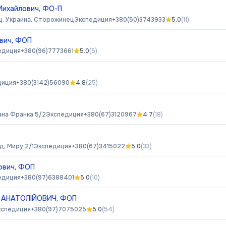
Михайлович, ФО-П
, Украина, Сторожинец
Экспедиция
+380(50)3743933
5.0
(
11
)
вич, ФОП
едиция
+380(96)7773661
5.0
(
5
)
диция
+380(3142)56090
4.8
(
25
)
вана Франка 5/2
Экспедиция
+380(67)3120967
4.7
(
18
)
, Миру 2/1
Экспедиция
+380(67)3415022
5.0
(
33
)
ович, ФОП
едиция
+380(97)6388401
5.0
(
10
)
АНАТОЛІЙОВИЧ, ФОП
кспедиция
+380(97)7075025
5.0
(
54
)