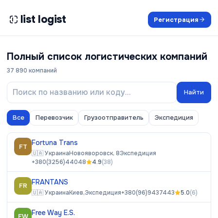
list logist
Регистрация
Полный список логистических компаний
37 890
компаний
Найти
Все
Перевозчик
Грузоотправитель
Экспедиция
Fortuna Trans
FT
🇺🇦
Украина
Новояворовск, 8
Экспедиция
+380(3256)44048
4.9
(
38
)
FRANTANS
FR
🇺🇦
Украина
Киев,
Экспедиция
+380(96)9437443
5.0
(
6
)
Free Way E.S.
FW