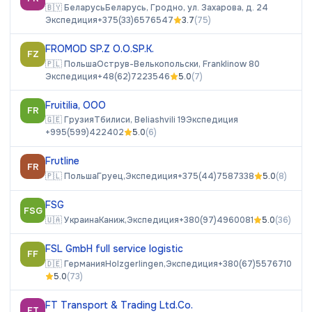
🇧🇾
Беларусь
Беларусь, Гродно, ул. Захарова, д. 24
Экспедиция
+375(33)6576547
3.7
(
75
)
FROMOD SP.Z O.O.SP.K.
FZ
🇵🇱
Польша
Острув-Велькопольски, Franklinow 80
Экспедиция
+48(62)7223546
5.0
(
7
)
Fruitilia, ООО
FR
🇬🇪
Грузия
Тбилиси, Beliashvili 19
Экспедиция
+995(599)422402
5.0
(
6
)
Frutline
FR
🇵🇱
Польша
Груец,
Экспедиция
+375(44)7587338
5.0
(
8
)
FSG
FSG
🇺🇦
Украина
Каниж,
Экспедиция
+380(97)4960081
5.0
(
36
)
FSL GmbH full service logistic
FF
🇩🇪
Германия
Holzgerlingen,
Экспедиция
+380(67)5576710
5.0
(
73
)
FT Transport & Trading Ltd.Co.
FT