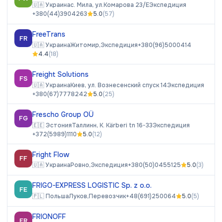
🇺🇦
Украина
с. Мила, ул.Комарова 23/Е
Экспедиция
+380(44)3904263
5.0
(
57
)
FreeTrans
FR
🇺🇦
Украина
Житомир,
Экспедиция
+380(96)5000414
4.4
(
18
)
Freight Solutions
FS
🇺🇦
Украина
Киев, ул. Вознесенский спуск 14
Экспедиция
+380(67)7778242
5.0
(
25
)
Frescho Group OÜ
FG
🇪🇪
Эстония
Таллинн, K. Kärberi tn 16-33
Экспедиция
+372(5989)1110
5.0
(
12
)
Fright Flow
FF
🇺🇦
Украина
Ровно,
Экспедиция
+380(50)0455125
5.0
(
3
)
FRIGO-EXPRESS LOGISTIC Sp. z o.o.
FE
🇵🇱
Польша
Луков,
Перевозчик
+48(691)250064
5.0
(
5
)
FRIONOFF
FR