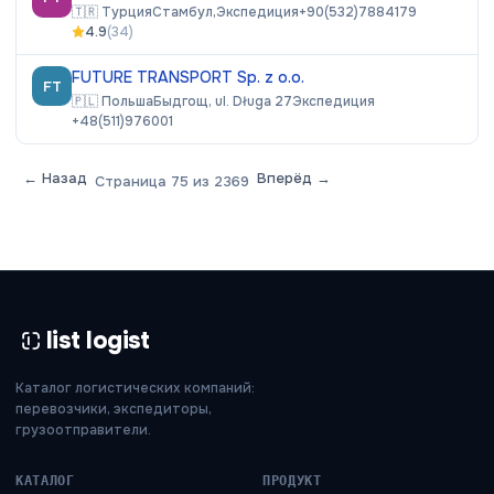
🇹🇷
Турция
Стамбул,
Экспедиция
+90(532)7884179
4.9
(
34
)
FUTURE TRANSPORT Sp. z o.o.
FT
🇵🇱
Польша
Быдгощ, ul. Długa 27
Экспедиция
+48(511)976001
← Назад
Вперёд →
Страница
75
из
2369
list logist
Каталог логистических компаний:
перевозчики, экспедиторы,
грузоотправители.
КАТАЛОГ
ПРОДУКТ