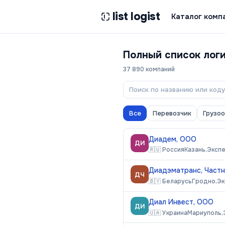
list logist
Каталог комп
Полный список лог
37 890
компаний
Все
Перевозчик
Грузо
Диадем, ООО
ДИ
🇷🇺
Россия
Казань,
Эксп
Диадэматранс, Част
ДЧ
🇧🇾
Беларусь
Гродно,
Эк
Диал Инвест, ООО
ДИ
🇺🇦
Украина
Мариуполь,