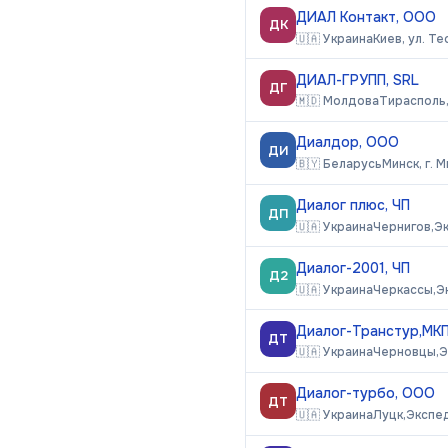
ДИАЛ Контакт, ООО
ДК
🇺🇦
Украина
Киев, ул. Т
ДИАЛ-ГРУПП, SRL
ДГ
🇲🇩
Молдова
Тирасполь,
Диалдор, ООО
ДИ
🇧🇾
Беларусь
Минск, г. М
Диалог плюс, ЧП
ДП
🇺🇦
Украина
Чернигов,
Э
Диалог-2001, ЧП
Д2
🇺🇦
Украина
Черкассы,
Э
Диалог-Транстур,МК
ДТ
🇺🇦
Украина
Черновцы,
Э
Диалог-турбо, ООО
ДТ
🇺🇦
Украина
Луцк,
Экспе