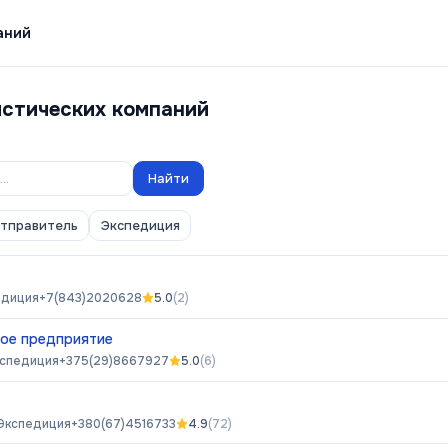
аний
истических компаний
Найти
отправитель
Экспедиция
едиция
+7(843)2020628
5.0
(
2
)
ное предприятие
спедиция
+375(29)8667927
5.0
(
6
)
Экспедиция
+380(67)4516733
4.9
(
72
)