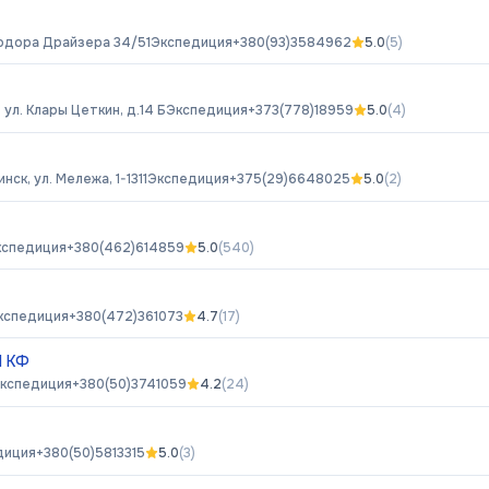
еодора Драйзера 34/51
Экспедиция
+380(93)3584962
5.0
(
5
)
 ул. Клары Цеткин, д.14 Б
Экспедиция
+373(778)18959
5.0
(
4
)
инск, ул. Мележа, 1-1311
Экспедиция
+375(29)6648025
5.0
(
2
)
кспедиция
+380(462)614859
5.0
(
540
)
кспедиция
+380(472)361073
4.7
(
17
)
П КФ
кспедиция
+380(50)3741059
4.2
(
24
)
диция
+380(50)5813315
5.0
(
3
)