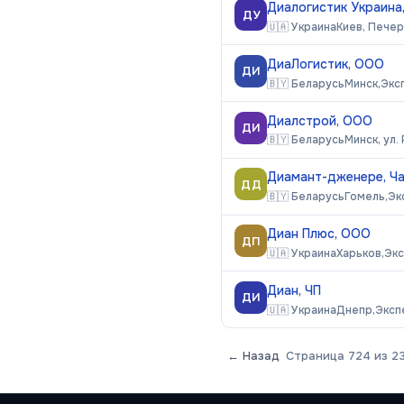
Диалогистик Украина
ДУ
🇺🇦
Украина
Киев, Печерс
ДиаЛогистик, ООО
ДИ
🇧🇾
Беларусь
Минск,
Экс
Диалстрой, ООО
ДИ
🇧🇾
Беларусь
Минск, ул. 
Диамант-дженере, Ч
ДД
🇧🇾
Беларусь
Гомель,
Эк
Диан Плюс, ООО
ДП
🇺🇦
Украина
Харьков,
Эк
Диан, ЧП
ДИ
🇺🇦
Украина
Днепр,
Эксп
← Назад
Страница
724
из
2