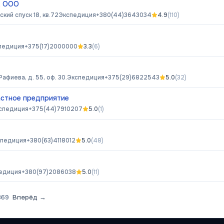
, ООО
кий спуск 18, кв.72
Экспедиция
+380(44)3643034
4.9
(
110
)
педиция
+375(17)2000000
3.3
(
6
)
Рафиева, д. 55, оф. 30.
Экспедиция
+375(29)6822543
5.0
(
32
)
астное предприятие
спедиция
+375(44)7910207
5.0
(
1
)
спедиция
+380(63)4118012
5.0
(
48
)
едиция
+380(97)2086038
5.0
(
11
)
369
Вперёд →