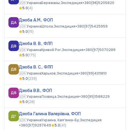
🇺🇦
Украина
Бережаны,
Экспедиция
+380(96)5205820
5.0
(
4
)
Дзюба А.М., ФОП
ДА
🇺🇦
Украина
Шпола,
Экспедиция
+380(97)5425959
5.0
(
15
)
Дзюба В. В., ФЛП
ДВ
🇺🇦
Украина
Кривой Рог,
Экспедиция
+380(97)5070289
5.0
(
175
)
Дзюба В. С., ФЛП
ДВ
🇺🇦
Украина
Харьков,
Экспедиция
+380(99)4311810
5.0
(
239
)
Дзюба В.В., ФОП
ДВ
🇺🇦
Украина
Лохвица,
Экспедиция
+380(95)1588229
5.0
(
28
)
Дзюба Галина Валеріївна, ФОП
ДГ
🇺🇦
Украина
Украина, Кам'янка-Бу,
Экспедиция
+380(97)9297649
5.0
(
41
)