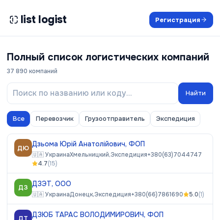
list logist
Регистрация
Полный список логистических компаний
37 890
компаний
Найти
Все
Перевозчик
Грузоотправитель
Экспедиция
Дзьома Юрій Анатолійович, ФОП
ДЮ
🇺🇦
Украина
Хмельницкий,
Экспедиция
+380(63)7044747
4.7
(
15
)
ДЗЭТ, ООО
ДЗ
🇺🇦
Украина
Донецк,
Экспедиция
+380(66)7861690
5.0
(
1
)
ДЗЮБ ТАРАС ВОЛОДИМИРОВИЧ, ФОП
ДТ