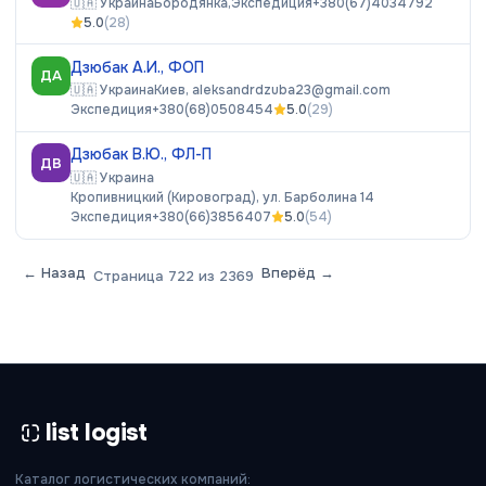
🇺🇦
Украина
Бородянка,
Экспедиция
+380(67)4034792
5.0
(
28
)
Дзюбак А.И., ФОП
ДА
🇺🇦
Украина
Киев,
aleksandrdzuba23@gmail.com
Экспедиция
+380(68)0508454
5.0
(
29
)
Дзюбак В.Ю., ФЛ-П
ДВ
🇺🇦
Украина
Кропивницкий (Кировоград), ул. Барболина 14
Экспедиция
+380(66)3856407
5.0
(
54
)
← Назад
Вперёд →
Страница
722
из
2369
list logist
Каталог логистических компаний: