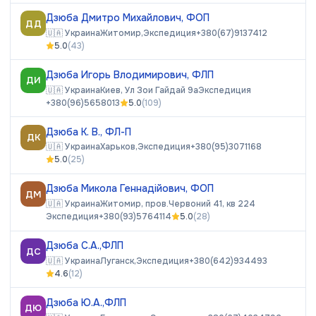
Дзюба Дмитро Михайлович, ФОП
ДД
🇺🇦
Украина
Житомир,
Экспедиция
+380(67)9137412
5.0
(
43
)
Дзюба Игорь Влодимирович, ФЛП
ДИ
🇺🇦
Украина
Киев, Ул Зои Гайдай 9а
Экспедиция
+380(96)5658013
5.0
(
109
)
Дзюба К. В., ФЛ-П
ДК
🇺🇦
Украина
Харьков,
Экспедиция
+380(95)3071168
5.0
(
25
)
Дзюба Микола Геннадійович, ФОП
ДМ
🇺🇦
Украина
Житомир, пров.Червоний 41, кв 224
Экспедиция
+380(93)5764114
5.0
(
28
)
Дзюба С.А.,ФЛП
ДС
🇺🇦
Украина
Луганск,
Экспедиция
+380(642)934493
4.6
(
12
)
Дзюба Ю.А.,ФЛП
ДЮ