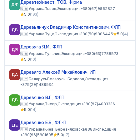
Деревтехінвест, ТОВ, Фірма
ДФ
🇺🇦
Украина
Львов,
Экспедиция
+380(67)9962827
5.0
(
193
)
Деревьянчук Владимир Константинович, ФЛП
ДВ
🇺🇦
Украина
Луцк,
Экспедиция
+380(50)9885445
5.0
(
4
)
Деревяга Я.М., ФЛП
ДЯ
🇺🇦
Украина
Тульчин,
Экспедиция
+380(63)7788573
5.0
(
10
)
Деревяго Алексей Михайлович, ИП
ДА
🇧🇾
Беларусь
Беларусь, Борисов,
Экспедиция
+375(29)1489534
Деревянко В.Г., ФЛП
ДВ
🇺🇦
Украина
Днепр,
Экспедиция
+380(97)4083336
5.0
(
14
)
Деревянко Е.В., ФЛ-П
ДЕ
🇺🇦
Украина
Киев, Березняковская 38
Экспедиция
+380(95)5881695
5.0
(
17
)