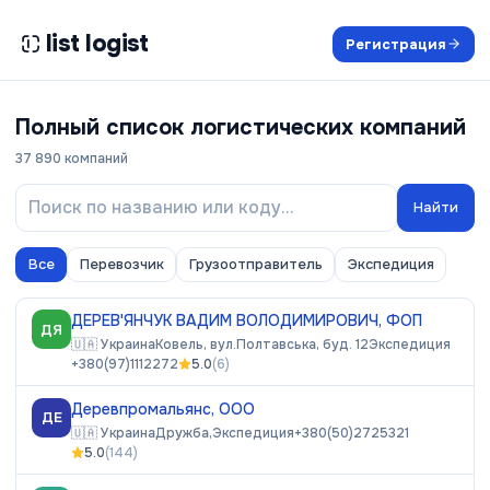
list logist
Регистрация
Полный список логистических компаний
37 890
компаний
Найти
Все
Перевозчик
Грузоотправитель
Экспедиция
ДЕРЕВ'ЯНЧУК ВАДИМ ВОЛОДИМИРОВИЧ, ФОП
ДЯ
🇺🇦
Украина
Ковель, вул.Полтавська, буд. 12
Экспедиция
+380(97)1112272
5.0
(
6
)
Деревпромальянс, ООО
ДЕ
🇺🇦
Украина
Дружба,
Экспедиция
+380(50)2725321
5.0
(
144
)