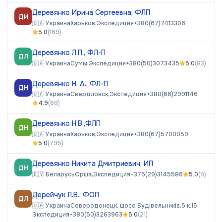
Деревянко Ирина Сергеевна, ФЛП
ДИ
🇺🇦
Украина
Харьков,
Экспедиция
+380(67)7413306
5.0
(
169
)
Деревянко Л.П., ФЛ-П
ДЛ
🇺🇦
Украина
Сумы,
Экспедиция
+380(50)3073435
5.0
(
83
)
Деревянко Н. А., ФЛ-П
ДН
🇺🇦
Украина
Свердловск,
Экспедиция
+380(66)2991146
4.9
(
68
)
Деревянко Н.В.,ФЛП
ДН
🇺🇦
Украина
Харьков,
Экспедиция
+380(67)5700059
5.0
(
795
)
Деревянко Никита Дмитриевич, ИП
ДН
🇧🇾
Беларусь
Орша,
Экспедиция
+375(29)3145586
5.0
(
9
)
Дерейчук Л.В., ФОП
ДЛ
🇺🇦
Украина
Северодонецк, шосе Будівельників,5 к.15
Экспедиция
+380(50)3263963
5.0
(
21
)