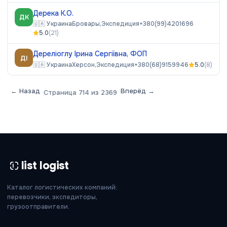
Дерека К.О.
ДК
🇺🇦
Украина
Бровары,
Экспедиция
+380(99)4201696
5.0
(
21
)
Дереліоглу Ірина Сергіївна, ФОП
ДІ
🇺🇦
Украина
Херсон,
Экспедиция
+380(68)9159946
5.0
(
8
)
← Назад
Вперёд →
Страница
714
из
2369
list logist
Каталог логистических компаний:
перевозчики, экспедиторы,
грузоотправители.