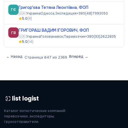
Григор'єва Тетяна Леонтіївна, ФОП
ГЄ
🇺🇦
Украина
Одесса,
Экспедиция
+380(48)7993050
5.0
(
8
)
ГРИГОРАШ ВАДИМ ІГОРОВИЧ, ФОП
ГВ
🇺🇦
Украина
Голованевск,
Перевозчик
+380(93)2622835
5.0
(
14
)
← Назад
Вперёд →
Страница
647
из
2369
list logist
Каталог логистических компаний:
перевозчики, экспедиторы,
грузоотправители.