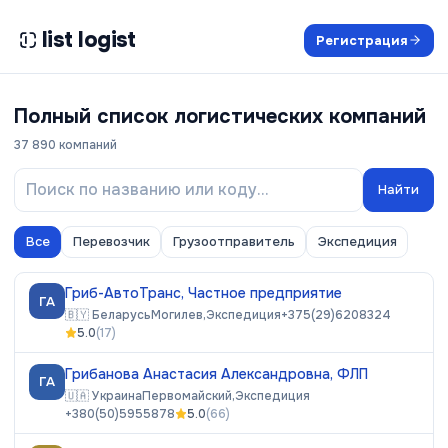
list logist
Регистрация
Полный список логистических компаний
37 890
компаний
Найти
Все
Перевозчик
Грузоотправитель
Экспедиция
Гриб-АвтоТранс, Частное предприятие
ГА
🇧🇾
Беларусь
Могилев,
Экспедиция
+375(29)6208324
5.0
(
17
)
Грибанова Анастасия Александровна, ФЛП
ГА
🇺🇦
Украина
Первомайский,
Экспедиция
+380(50)5955878
5.0
(
66
)