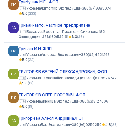
Грибушин М.Г., ФОП
ГМ
🇺🇦
Украина
Житомир,
Экспедиция
+380(67)9389074
5.0
(
233
)
Гриван-авто, Частное предприятие
ГА
🇧🇾
Беларусь
Брест, ул. Писателя Смирнова 192
Экспедиция
+375(162)538181
5.0
(
36
)
Григаш М.И.,ФЛП
ГМ
🇺🇦
Украина
Ужгород,
Экспедиция
+380(95)4221263
5.0
(
22
)
ГРИГОР'ЄВ ЄВГЕНІЙ ОЛЕКСАНДРОВИЧ, ФОП
ГЄ
🇺🇦
Украина
Первомайск,
Экспедиция
+380(67)9976747
5.0
(
12
)
ГРИГОР'ЄВ ОЛЕГ ІГОРОВИЧ, ФОП
ГЄ
🇺🇦
Украина
Винница,
Экспедиция
+380(63)8127096
5.0
(
18
)
Григор‘єва Алеся Андріївна,ФОП
ГА
🇺🇦
Украина
Бар,
Экспедиция
+380(96)0250250
4.8
(
28
)