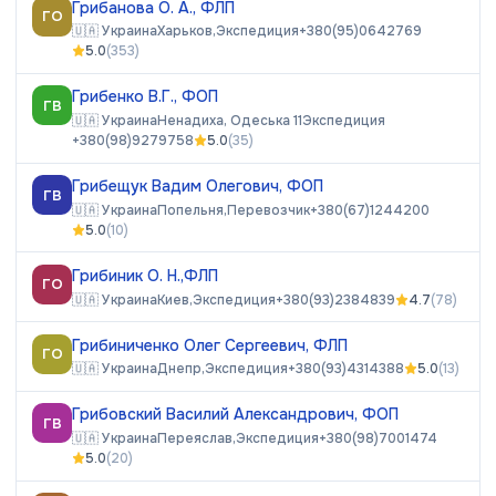
Грибанова О. А., ФЛП
ГО
🇺🇦
Украина
Харьков,
Экспедиция
+380(95)0642769
5.0
(
353
)
Грибенко В.Г., ФОП
ГВ
🇺🇦
Украина
Ненадиха, Одеська 11
Экспедиция
+380(98)9279758
5.0
(
35
)
Грибещук Вадим Олегович, ФОП
ГВ
🇺🇦
Украина
Попельня,
Перевозчик
+380(67)1244200
5.0
(
10
)
Грибиник О. Н.,ФЛП
ГО
🇺🇦
Украина
Киев,
Экспедиция
+380(93)2384839
4.7
(
78
)
Грибиниченко Олег Сергеевич, ФЛП
ГО
🇺🇦
Украина
Днепр,
Экспедиция
+380(93)4314388
5.0
(
13
)
Грибовский Василий Александрович, ФОП
ГВ
🇺🇦
Украина
Переяслав,
Экспедиция
+380(98)7001474
5.0
(
20
)