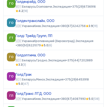
Голденрэйд, ООО
ГО
🇧🇾
Беларусь
Осиповичи,
Экспедиция
+375(29)6736916
4.2
(
18
)
Голдентранслайн, ООО
ГО
🇺🇦
Украина
Киев,
Экспедиция
+380(67)3242756
3.9
(
19
)
Голді Трейд Групп, ПП
ГТ
🇺🇦
Украина
Кропивницкий (Кировоград),
Экспедиция
+380(50)9221079
5.0
(
6
)
Голдоптима, ООО
ГО
🇧🇾
Беларусь
Гродно,
Экспедиция
+375(44)7202889
3.3
(
3
)
ГолдТрак
ГО
🇧🇾
Беларусь
Минск,
Экспедиция
+375(29)6453918
5.0
(
47
)
ГолдТранс ЛТД, ООО
ГЛ
🇺🇦
Украина
Киев,
Экспедиция
+380(67)4087993
5.0
(
138
)