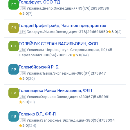
Голдфрукт, ООО ТД
ГТ
🇺🇦
Украина
Днепр,
Экспедиция
+49(176)28990586
5.0
(
7
)
ГолдэнПрофиТрэйд, Частное предприятие
ГЧ
🇧🇾
Беларусь
Минск,
Экспедиция
+375(29)1696950
5.0
(
2
)
ГОЛЕЙЧУК СТЕПАН ВАСИЛЬОВИЧ, ФОП
ГС
🇺🇦
Украина
м. Чернівці, вул. Сторожинецька, 110/45
Перевозчик
+380(66)2866376
5.0
(
44
)
Голембйовский Р. Б.
ГР
🇺🇦
Украина
Львов,
Экспедиция
+380(97)2175847
5.0
(
20
)
Голенищева Раиса Николаевна, ФЛП
ГР
🇺🇦
Украина
Харьков,
Экспедиция
+380(67)5458991
5.0
(
20
)
Голенко В.Г., ФЛ-П
ГВ
🇺🇦
Украина
Запорожье,
Экспедиция
+380(96)1753094
5.0
(
124
)