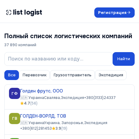
list logist
Регистрация
Полный список логистических компаний
37 890
компаний
Найти
Все
Перевозчик
Грузоотправитель
Экспедиция
Голден фрутс, ООО
ГФ
🇺🇦
Украина
Свалява,
Экспедиция
+380(3133)24337
4.7
(
56
)
ГОЛДЕН-ВОРЛД, ТОВ
ГВ
🇺🇦
Украина
Украина, Запорожье,
Экспедиция
+380(612)281453
3.9
(
19
)