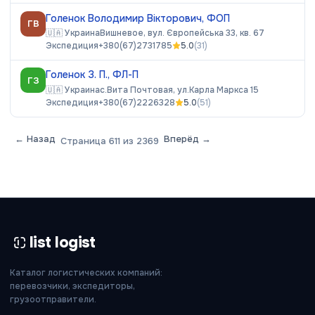
Голенок Володимир Вікторович, ФОП
ГВ
🇺🇦
Украина
Вишневое, вул. Європейська 33, кв. 67
Экспедиция
+380(67)2731785
5.0
(
31
)
Голенок З. П., ФЛ-П
ГЗ
🇺🇦
Украина
с.Вита Почтовая, ул.Карла Маркса 15
Экспедиция
+380(67)2226328
5.0
(
51
)
← Назад
Вперёд →
Страница
611
из
2369
list logist
Каталог логистических компаний:
перевозчики, экспедиторы,
грузоотправители.