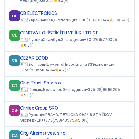
+995(591)039044
5.0
(
9
)
CB ELECTRONICS
CE
🇺🇦
Украина
Киев,
Экспедиция
+380(95)2911944
5.0
(
648
)
CENOVA LOJİSTİK İTH VE İHR LTD ŞTİ
CL
🇹🇷
Турция
Стамбул,
Экспедиция
+90(216)5770025
0.0
(
1
)
CEZAR EOOD
CE
🇧🇬
Болгария
Шумен, ul.Industrialna 33
Экспедиция
+359(89)5600404
4.7
(
31
)
Chip Truck Sp z o.o.
CT
🇵🇱
Польша
Белосток,
Экспедиция
+375(29)8666265
5.0
(
1
)
Chrilex Group SRO
CG
🇷🇴
Румыния
PRAHA, TEPLICKÁ 492/19 STŘIŽKOV
Экспедиция
+373(793)43975
5.0
(
3
)
City Alternatives, s.r.o.
CA