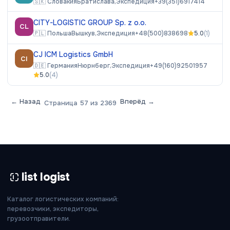
🇸🇰
Словакия
Братислава,
Экспедиция
+39(351)6917414
CITY-LOGISTIC GROUP Sp. z o.o.
CL
🇵🇱
Польша
Вышкув,
Экспедиция
+48(500)838698
5.0
(
1
)
CJ ICM Logistics GmbH
CI
🇩🇪
Германия
Нюрнберг,
Экспедиция
+49(160)92501957
5.0
(
4
)
← Назад
Вперёд →
Страница
57
из
2369
list logist
Каталог логистических компаний:
перевозчики, экспедиторы,
грузоотправители.