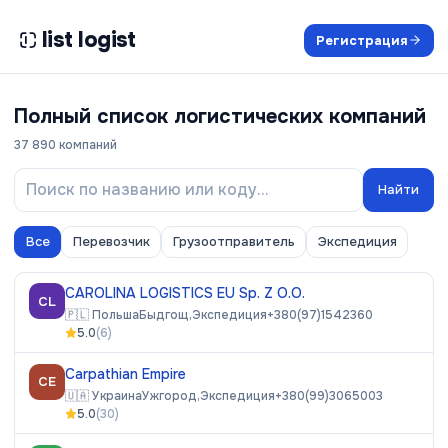
list logist
Регистрация
Полный список логистических компаний
37 890
компаний
Найти
Все
Перевозчик
Грузоотправитель
Экспедиция
CAROLINA LOGISTICS EU Sp. Z O.O.
CL
🇵🇱
Польша
Быдгощ,
Экспедиция
+380(97)1542360
5.0
(
6
)
Carpathian Empire
CE
🇺🇦
Украина
Ужгород,
Экспедиция
+380(99)3065003
5.0
(
30
)