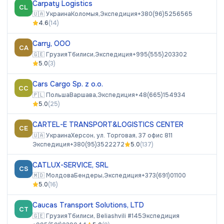
Carpaty Logistics
CL
🇺🇦
Украина
Коломыя,
Экспедиция
+380(96)5256565
4.6
(
14
)
Carry, ООО
CA
🇬🇪
Грузия
Тбилиси,
Экспедиция
+995(555)203302
5.0
(
3
)
Cars Cargo Sp. z o.o.
CC
🇵🇱
Польша
Варшава,
Экспедиция
+48(665)154934
5.0
(
25
)
CARTEL-E TRANSPORT&LOGISTICS CENTER
CE
🇺🇦
Украина
Херсон, ул. Торговая, 37 офис 811
Экспедиция
+380(95)3522272
5.0
(
137
)
CATLUX-SERVICE, SRL
CS
🇲🇩
Молдова
Бендеры,
Экспедиция
+373(691)01100
5.0
(
16
)
Caucas Transport Solutions, LTD
CT
🇬🇪
Грузия
Тбилиси, Beliashvili #145
Экспедиция