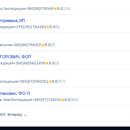
к,
Экспедиция
+380(96)1791491
5.0
(
24
)
триевна, ИП
педиция
+375(29)2784263
5.0
(
5
)
возчик
+380(96)7563121
5.0
(
11
)
ГОРОВИЧ, ФОП
педиция
+380(66)5632499
5.0
(
2
)
кспедиция
+380(97)3190052
5.0
(
157
)
панович, ФО-П
а, Київ
Экспедиция
+380(97)7332121
5.0
(
180
)
369
Вперёд →