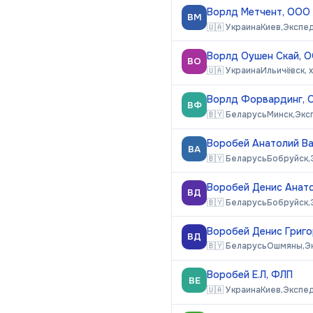
Ворлд Метчент, ООО
ВМ
🇺🇦
Украина
Киев,
Экспе
Ворлд Оушен Скай, 
ВО
🇺🇦
Украина
Ильичёвск, 
Ворлд Форвардинг, 
ВФ
🇧🇾
Беларусь
Минск,
Экс
Воробей Анатолий Ва
ВА
🇧🇾
Беларусь
Бобруйск,
Воробей Денис Анато
ВД
🇧🇾
Беларусь
Бобруйск,
Воробей Денис Григо
ВД
🇧🇾
Беларусь
Ошмяны,
Э
Воробей Е.Л, ФЛП
ВЕ
🇺🇦
Украина
Киев,
Экспе