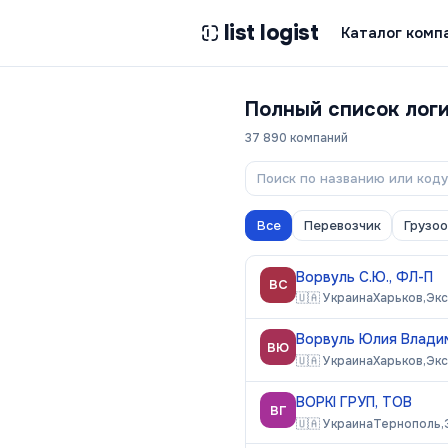
list logist
Каталог комп
Полный список лог
37 890
компаний
Все
Перевозчик
Грузо
Ворвуль С.Ю., ФЛ-П
ВС
🇺🇦
Украина
Харьков,
Эк
Ворвуль Юлия Влади
ВЮ
🇺🇦
Украина
Харьков,
Эк
ВОРКІ ГРУП, ТОВ
ВГ
🇺🇦
Украина
Тернополь,