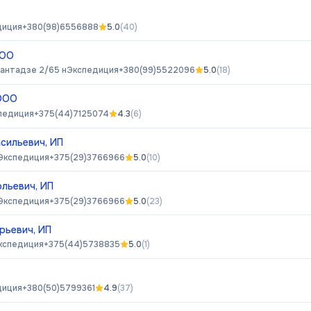
диция
+380(98)6556888
5.0
(
40
)
ООО
хантадзе 2/65 н
Экспедиция
+380(99)5522096
5.0
(
18
)
ООО
педиция
+375(44)7125074
4.3
(
6
)
сильевич, ИП
Экспедиция
+375(29)3766966
5.0
(
10
)
льевич, ИП
Экспедиция
+375(29)3766966
5.0
(
23
)
рьевич, ИП
кспедиция
+375(44)5738835
5.0
(
1
)
диция
+380(50)5799361
4.9
(
37
)