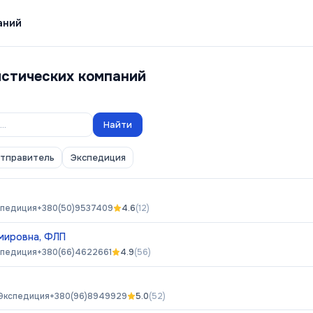
аний
истических компаний
Найти
отправитель
Экспедиция
спедиция
+380(50)9537409
4.6
(
12
)
мировна, ФЛП
спедиция
+380(66)4622661
4.9
(
56
)
Экспедиция
+380(96)8949929
5.0
(
52
)