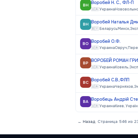
Воробей Н. С., ФЛ-П
ВН
🇺🇦
Украина
Нововолынс
Воробей Наталья Дми
ВН
🇧🇾
Беларусь
Минск,
Экс
Воробей О.Ф.
ВО
🇺🇦
Украина
Овруч,
Пере
ВОРОБЕЙ РОМАН ГРИ
ВР
🇺🇦
Украина
Ковель,
Экс
Воробей С.В.,ФЛП
ВС
🇺🇦
Украина
Черняхов,
Э
Воробець Андрій Сте
ВА
🇺🇦
Украина
Киев, Україн
← Назад
Страница
546
из
2