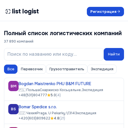
list logist
Регистрация
Полный список логистических компаний
37 890
компаний
Найти
Все
Перевозчик
Грузоотправитель
Экспедиция
Bogdan Maistrenko PHU B&M FUTURE
BM
🇵🇱
Польша
Скаржиско Косьцельне,
Экспедиция
+48(531)804777
5.0
(
4
)
Bomar Spedice s.r.o.
BS
🇨🇿
Чехия
Praga, U Pekarky 1/314
Экспедиция
+420(603)809622
4.8
(
21
)