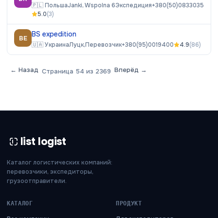
🇵🇱
Польша
Janki, Wspolna 6
Экспедиция
+380(50)0833035
5.0
(
3
)
BS expedition
BE
🇺🇦
Украина
Луцк,
Перевозчик
+380(95)0019400
4.9
(
86
)
← Назад
Вперёд →
Страница
54
из
2369
list logist
Каталог логистических компаний:
перевозчики, экспедиторы,
грузоотправители.
КАТАЛОГ
ПРОДУКТ