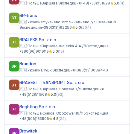
🇵🇱
Польша
Варшава,
Экспедиция
+48(733)951628
5.0
(
4
)
BR-trans
BT
🇺🇦
Украина
Мукачево, пгт.Чинадиево ,ул.Зеленая 20
Экспедиция
+380(3131)62256
5.0
(
204
)
BRALEKS Sp. z o.o
BZ
🇵🇱
Польша
Варшава, Kielecka 41A /8
Экспедиция
+380(96)9019119
5.0
(
15
)
Brandon
BR
🇺🇦
Украина
Луцк,
Экспедиция
+380(93)9098449
BRAVEST TRANSPORT Sp. z o.o
BT
🇵🇱
Польша
Варшава, Solipska 3/5
Экспедиция
+48(512)511568
5.0
(
92
)
Brightlog Sp.z o.o.
BZ
🇵🇱
Польша
Краков, Obozowa 116/115
Экспедиция
+48(505)183505
4.8
(
22
)
Browitek
BR