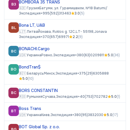
BOMBORA 35 TRANS
B3
🇬🇪
Грузия
Батуми, ул. Гурамишвили, №18 Batumi/
Экспедиция
+995(592)313463
3.0
(
5
)
Bona LT, UAB
BL
🇱🇹
Литва
Йонава, Ruklos g. 12C,LT- 55198,Jonava
Экспедиция
+370(657)69971
2.2
(
9
)
BONACHI.Cargo
BC
🇺🇦
Украина
Ровно,
Экспедиция
+380(63)0209811
5.0
(
36
)
BondTran$
BO
🇧🇾
Беларусь
Минск,
Экспедиция
+375(29)6305888
5.0
(
10
)
BORS CONSTANTIN
BC
🇷🇴
Румыния
Сучава,
Экспедиция
+40(753)702782
5.0
(
1
)
Boss Trans
BT
🇺🇦
Украина
Киев,
Экспедиция
+380(95)3832030
5.0
(
17
)
BOT Global Sp. z o.o.
BG