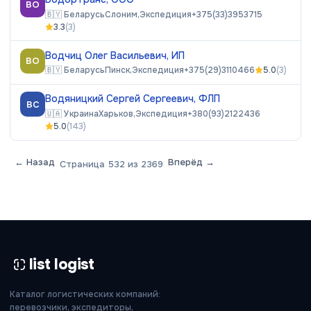
ВО
🇧🇾
Беларусь
Слоним,
Экспедиция
+375(33)3953715
3.3
(
3
)
Водчиц Олег Васильевич, ИП
ВО
🇧🇾
Беларусь
Пинск,
Экспедиция
+375(29)3110466
5.0
(
3
)
Водяницкий Сергей Сергеевич, ФЛП
ВС
🇺🇦
Украина
Харьков,
Экспедиция
+380(93)2122436
5.0
(
143
)
← Назад
Вперёд →
Страница
532
из
2369
list logist
Каталог логистических компаний:
перевозчики, экспедиторы,