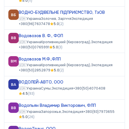
5.0
(
11
)
ВОДНО-БУДІВЕЛЬНЕ ПІДПРИЄМСТВО, ТзОВ
ВБ
🇺🇦
Украина
Золочев, Заріччя
Экспедиция
+380(96)7637478
5.0
(
2
)
Водовозов В. Ф., ФОП
ВВ
🇺🇦
Украина
Кропивницкий (Кировоград),
Экспедиция
+380(50)0765991
5.0
(
3
)
Водовозов М.Ф.,ФЛП
ВМ
🇺🇦
Украина
Кропивницкий (Кировоград),
Экспедиция
+380(50)2852879
5.0
(
2
)
ВОДОЛЕЙ-АВТО, ООО
ВА
🇺🇦
Украина
Сумы,
Экспедиция
+380(50)4070408
4.5
(
93
)
Водопьян Владимир Викторович, ФЛП
ВВ
🇺🇦
Украина
Запорожье,
Экспедиция
+380(93)7973655
5.0
(
26
)
ВодорТранс, ООО