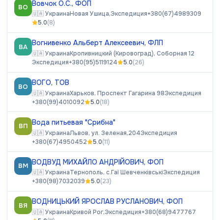
Вовчок О.С., ФОП
ВО
🇺🇦
Украина
Новая Ушица,
Экспедиция
+380(67)4989309
5.0
(
8
)
Вогнивенко Альберт Алексеевич, ФЛП
ВА
🇺🇦
Украина
Кропивницкий (Кировоград), Соборная 12
Экспедиция
+380(95)5119124
5.0
(
26
)
ВОГО, ТОВ
ВО
🇺🇦
Украина
Харьков, Проспект Гагарина 98
Экспедиция
+380(99)4010092
5.0
(
18
)
Вода питьевая "Срибна"
ВП
🇺🇦
Украина
Львов, ул. Зеленая,204
Экспедиция
+380(67)4950452
5.0
(
11
)
ВОДВУД МИХАЙЛО АНДРІЙОВИЧ, ФОП
ВМ
🇺🇦
Украина
Тернополь, с.Гаї Шевченківські
Экспедиция
+380(98)7032039
5.0
(
23
)
ВОДНИЦЬКИЙ ЯРОСЛАВ РУСЛАНОВИЧ, ФОП
ВЯ
🇺🇦
Украина
Кривой Рог,
Экспедиция
+380(68)9477767