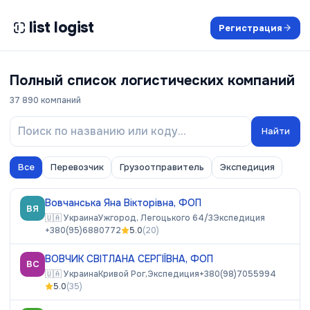
list logist
Регистрация
Полный список логистических компаний
37 890
компаний
Найти
Все
Перевозчик
Грузоотправитель
Экспедиция
Вовчанська Яна Вікторівна, ФОП
ВЯ
🇺🇦
Украина
Ужгород, Легоцького 64/3
Экспедиция
+380(95)6880772
5.0
(
20
)
ВОВЧИК СВІТЛАНА СЕРГІЇВНА, ФОП
ВС
🇺🇦
Украина
Кривой Рог,
Экспедиция
+380(98)7055994
5.0
(
35
)