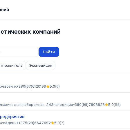
аний
истических компаний
Найти
отправитель
Экспедиция
ревозчик
+380(67)6120199
5.0
(
6
)
мназическая набережная, 24
Экспедиция
+380(99)7808828
5.0
(
58
)
предприятие
кспедиция
+375(29)6547692
5.0
(
7
)