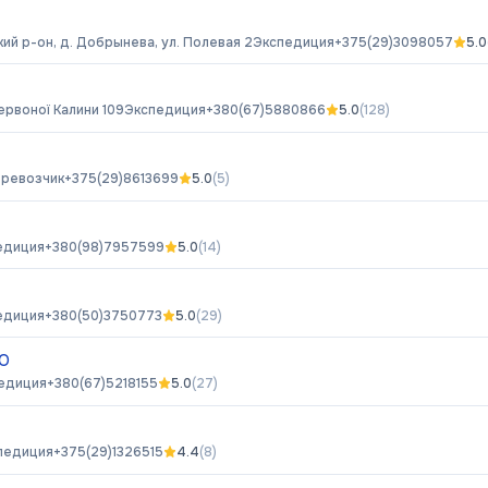
ий р-он, д. Добрынева, ул. Полевая 2
Экспедиция
+375(29)3098057
5.0
ервоної Калини 109
Экспедиция
+380(67)5880866
5.0
(
128
)
ревозчик
+375(29)8613699
5.0
(
5
)
едиция
+380(98)7957599
5.0
(
14
)
едиция
+380(50)3750773
5.0
(
29
)
ОО
едиция
+380(67)5218155
5.0
(
27
)
педиция
+375(29)1326515
4.4
(
8
)