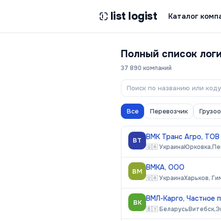
list logist
Каталог комп
Полный список лог
37 890
компаний
Все
Перевозчик
Грузо
ВМК Транс Агро, ТОВ
ВТ
🇺🇦
Украина
Юрковка,
Пе
ВМКА, ООО
ВМ
🇺🇦
Украина
Харьков, Ги
ВМЛ-Карго, Частное 
ВК
🇧🇾
Беларусь
Витебск,
Э