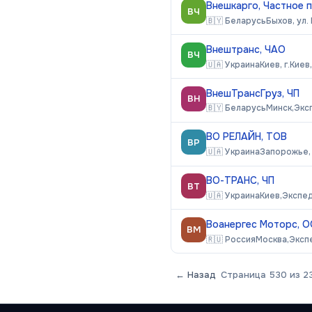
Внешкарго, Частное 
ВЧ
🇧🇾
Беларусь
Быхов, ул.
Внештранс, ЧАО
ВЧ
🇺🇦
Украина
Киев, г.Киев
ВнешТрансГруз, ЧП
ВН
🇧🇾
Беларусь
Минск,
Экс
ВО РЕЛАЙН, ТОВ
ВР
🇺🇦
Украина
Запорожье, 
ВО-ТРАНС, ЧП
ВТ
🇺🇦
Украина
Киев,
Экспе
Воанергес Моторс, 
ВМ
🇷🇺
Россия
Москва,
Эксп
← Назад
Страница
530
из
2