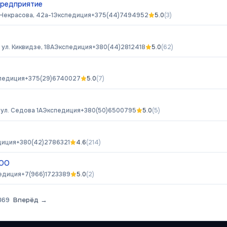
предприятие
 Некрасова, 42а-1
Экспедиция
+375(44)7494952
5.0
(
3
)
, ул. Киквидзе, 18А
Экспедиция
+380(44)2812418
5.0
(
62
)
педиция
+375(29)6740027
5.0
(
7
)
ул. Седова 1А
Экспедиция
+380(50)6500795
5.0
(
5
)
диция
+380(42)2786321
4.6
(
214
)
ООО
едиция
+7(966)1723389
5.0
(
2
)
369
Вперёд →