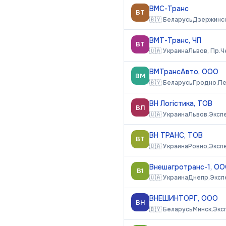
ВМС-Транс
ВТ
🇧🇾
Беларусь
Дзержинск
ВМТ-Транс, ЧП
ВТ
🇺🇦
Украина
Львов, Пр.Ч
ВМТрансАвто, ООО
ВМ
🇧🇾
Беларусь
Гродно,
Пе
ВН Логістика, ТОВ
ВЛ
🇺🇦
Украина
Львов,
Эксп
ВН ТРАНС, ТОВ
ВТ
🇺🇦
Украина
Ровно,
Эксп
Внешагротранс-1, О
В1
🇺🇦
Украина
Днепр,
Эксп
ВНЕШИНТОРГ, ООО
ВН
🇧🇾
Беларусь
Минск,
Экс