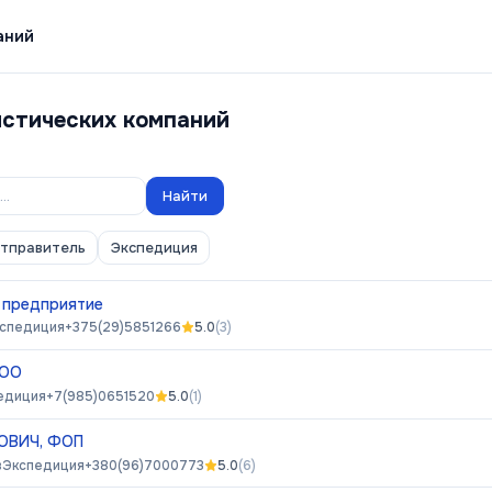
аний
истических компаний
Найти
отправитель
Экспедиция
 предприятие
спедиция
+375(29)5851266
5.0
(
3
)
ООО
едиция
+7(985)0651520
5.0
(
1
)
ОВИЧ, ФОП
в
Экспедиция
+380(96)7000773
5.0
(
6
)