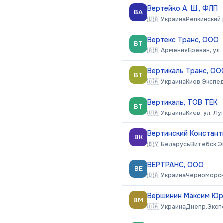
Вертейко А. Ш., ФЛП
ВА
🇺🇦
Украина
Репкинский р
Вертекс Транс, ООО
ВТ
🇦🇲
Армения
Ереван, ул.
Вертикаль Транс, ОО
ВТ
🇺🇦
Украина
Киев,
Экспе
Вертикаль, ТОВ ТЕК
ВТ
🇺🇦
Украина
Киев, ул. Лу
Вертинский Констант
ВК
🇧🇾
Беларусь
Витебск,
Э
ВЕРТРАНС, ООО
ВЕ
🇺🇦
Украина
Черноморск 
Вершинин Максим Юр
ВМ
🇺🇦
Украина
Днепр,
Эксп