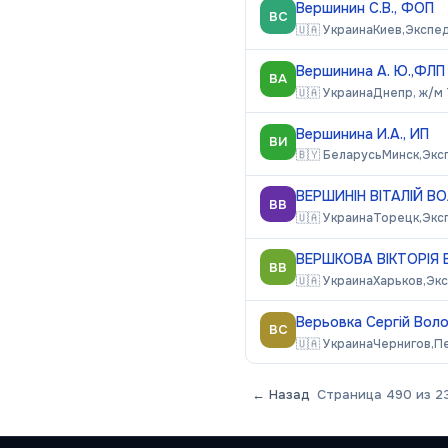
Вершинин С.В., ФОП
ВС
🇺🇦
Украина
Киев,
Экспе
Вершинина А. Ю.,ФЛП
ВА
🇺🇦
Украина
Днепр, ж/м
Вершинина И.А., ИП
ВИ
🇧🇾
Беларусь
Минск,
Экс
ВЕРШИНІН ВІТАЛІЙ 
ВВ
🇺🇦
Украина
Торецк,
Экс
ВЕРШКОВА ВІКТОРІЯ
ВВ
🇺🇦
Украина
Харьков,
Эк
Верьовка Сергій Вол
ВС
🇺🇦
Украина
Чернигов,
П
← Назад
Страница
490
из
2