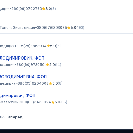
диция
+380(99)0702763
5.0
(
5
)
 Тополь
Экспедиция
+380(67)6303095
5.0
(
193
)
педиция
+375(29)3863034
5.0
(
21
)
ВОЛОДИМИРОВИЧ, ФОП
педиция
+380(50)9730501
5.0
(
14
)
 ВОЛОДИМИРІВНА, ФОП
спедиция
+380(99)6204008
5.0
(
8
)
одимирович, ФОП
еревозчик
+380(63)2426924
5.0
(
35
)
369
Вперёд →