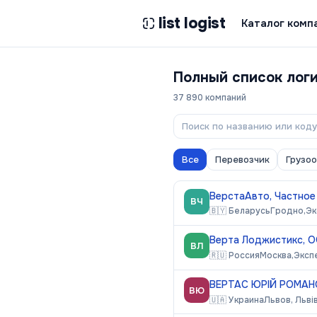
list logist
Каталог комп
Полный список лог
37 890
компаний
Все
Перевозчик
Грузо
ВерстаАвто, Частное
ВЧ
🇧🇾
Беларусь
Гродно,
Эк
Верта Лоджистикс, 
ВЛ
🇷🇺
Россия
Москва,
Эксп
ВЕРТАС ЮРІЙ РОМАН
ВЮ
🇺🇦
Украина
Львов, Льві