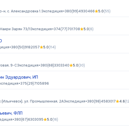
-н, с. Александровка 1.
Экспедиция
+380(99)4930466
5.0
(
55
)
 Наири Зарян 73/1
Экспедиция
+374(77)701708
5.0
(
6
)
О
диция
+380(50)9182057
5.0
(
114
)
говая, 9-С
Экспедиция
+380(68)3303340
5.0
(
30
)
ин Эдуардович, ИП
кспедиция
+375(29)7105896
(Ильичевск), ул. Промышленная, 2А
Экспедиция
+380(98)4583017
4.6
(
1
ьевич, ФЛП
едиция
+380(67)6303095
5.0
(
16
)