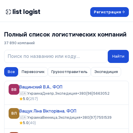
list logist
Регистрация
Полный список логистических компаний
37 890
компаний
Найти
Все
Перевозчик
Грузоотправитель
Экспедиция
Ващинский В.А., ФОП
ВВ
🇺🇦
Украина
Днепр,
Экспедиция
+380(96)5663052
5.0
(
257
)
Ващук Ліна Вікторівна, ФОП
ВЛ
🇺🇦
Украина
Винница,
Экспедиция
+380(97)7551539
5.0
(
40
)