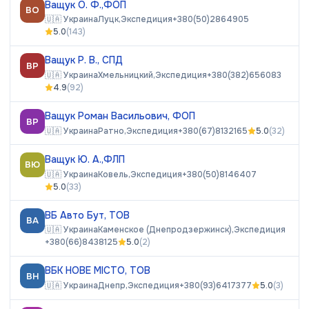
Ващук О. Ф.,ФОП
ВО
🇺🇦
Украина
Луцк,
Экспедиция
+380(50)2864905
5.0
(
143
)
Ващук Р. В., СПД
ВР
🇺🇦
Украина
Хмельницкий,
Экспедиция
+380(382)656083
4.9
(
92
)
Ващук Роман Васильович, ФОП
ВР
🇺🇦
Украина
Ратно,
Экспедиция
+380(67)8132165
5.0
(
32
)
Ващук Ю. А.,ФЛП
ВЮ
🇺🇦
Украина
Ковель,
Экспедиция
+380(50)8146407
5.0
(
33
)
ВБ Авто Бут, ТОВ
ВА
🇺🇦
Украина
Каменское (Днепродзержинск),
Экспедиция
+380(66)8438125
5.0
(
2
)
ВБК НОВЕ МІСТО, ТОВ
ВН
🇺🇦
Украина
Днепр,
Экспедиция
+380(93)6417377
5.0
(
3
)