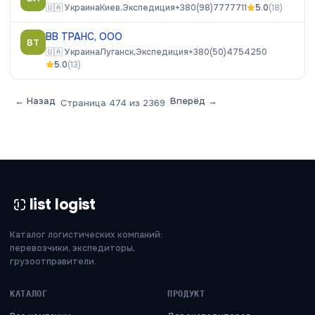
🇺🇦
Украина
Киев,
Экспедиция
+380(98)7777711
5.0
(
18
)
ВВ ТРАНС, ООО
ВТ
🇺🇦
Украина
Луганск,
Экспедиция
+380(50)4754250
5.0
(
13
)
← Назад
Вперёд →
Страница
474
из
2369
list logist
Каталог логистических компаний:
перевозчики, экспедиторы,
грузоотправители.
КАТАЛОГ
ПРОДУКТ