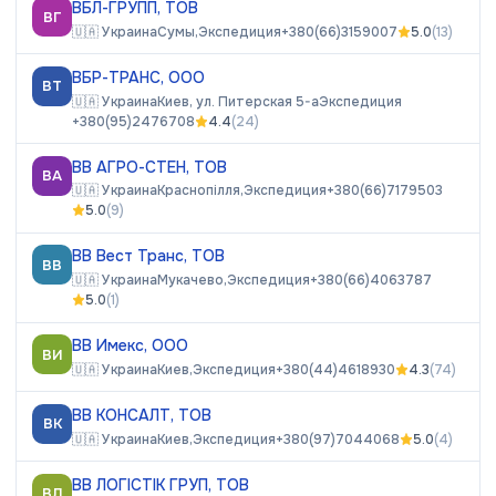
ВБЛ-ГРУПП, ТОВ
ВГ
🇺🇦
Украина
Сумы,
Экспедиция
+380(66)3159007
5.0
(
13
)
ВБР-ТРАНС, ООО
ВТ
🇺🇦
Украина
Киев, ул. Питерская 5-а
Экспедиция
+380(95)2476708
4.4
(
24
)
ВВ АГРО-СТЕН, ТОВ
ВА
🇺🇦
Украина
Краснопілля,
Экспедиция
+380(66)7179503
5.0
(
9
)
ВВ Вест Транс, ТОВ
ВВ
🇺🇦
Украина
Мукачево,
Экспедиция
+380(66)4063787
5.0
(
1
)
ВВ Имекс, ООО
ВИ
🇺🇦
Украина
Киев,
Экспедиция
+380(44)4618930
4.3
(
74
)
ВВ КОНСАЛТ, ТОВ
ВК
🇺🇦
Украина
Киев,
Экспедиция
+380(97)7044068
5.0
(
4
)
ВВ ЛОГІСТІК ГРУП, ТОВ
ВЛ