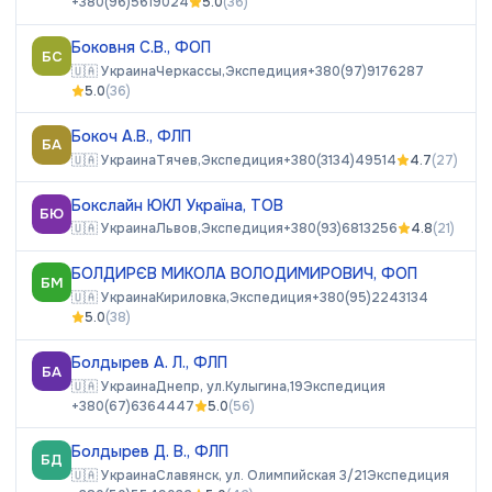
+380(96)5619024
5.0
(
36
)
Боковня С.В., ФОП
БС
🇺🇦
Украина
Черкассы,
Экспедиция
+380(97)9176287
5.0
(
36
)
Бокоч А.В., ФЛП
БА
🇺🇦
Украина
Тячев,
Экспедиция
+380(3134)49514
4.7
(
27
)
Бокслайн ЮКЛ Україна, ТОВ
БЮ
🇺🇦
Украина
Львов,
Экспедиция
+380(93)6813256
4.8
(
21
)
БОЛДИРЄВ МИКОЛА ВОЛОДИМИРОВИЧ, ФОП
БМ
🇺🇦
Украина
Кириловка,
Экспедиция
+380(95)2243134
5.0
(
38
)
Болдырев А. Л., ФЛП
БА
🇺🇦
Украина
Днепр, ул.Кулыгина,19
Экспедиция
+380(67)6364447
5.0
(
56
)
Болдырев Д. В., ФЛП
БД
🇺🇦
Украина
Славянск, ул. Олимпийская 3/21
Экспедиция