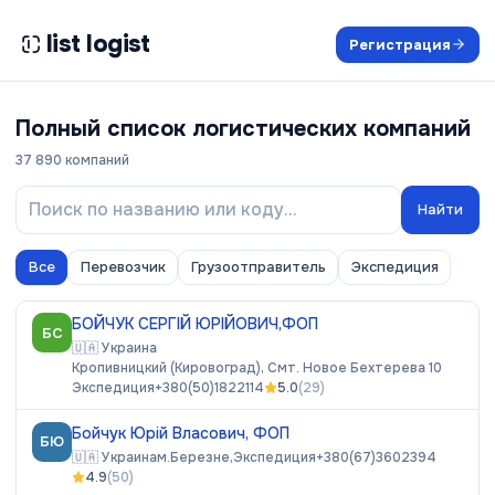
list logist
Регистрация
Полный список логистических компаний
37 890
компаний
Найти
Все
Перевозчик
Грузоотправитель
Экспедиция
БОЙЧУК СЕРГІЙ ЮРІЙОВИЧ,ФОП
БС
🇺🇦
Украина
Кропивницкий (Кировоград), Смт. Новое Бехтерева 10
Экспедиция
+380(50)1822114
5.0
(
29
)
Бойчук Юрій Власович, ФОП
БЮ
🇺🇦
Украина
м.Березне,
Экспедиция
+380(67)3602394
4.9
(
50
)