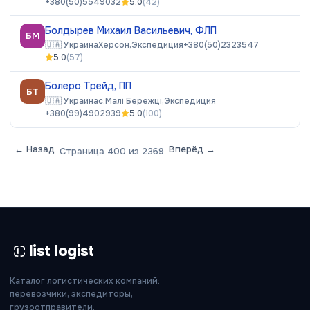
+380(50)5549032
5.0
(
42
)
Болдырев Михаил Васильевич, ФЛП
БМ
🇺🇦
Украина
Херсон,
Экспедиция
+380(50)2323547
5.0
(
57
)
Болеро Трейд, ПП
БТ
🇺🇦
Украина
с.Малі Бережці,
Экспедиция
+380(99)4902939
5.0
(
100
)
← Назад
Вперёд →
Страница
400
из
2369
list logist
Каталог логистических компаний:
перевозчики, экспедиторы,
грузоотправители.