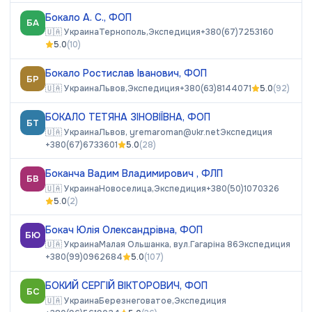
Бокало А. С., ФОП
БА
🇺🇦
Украина
Тернополь,
Экспедиция
+380(67)7253160
5.0
(
10
)
Бокало Ростислав Іванович, ФОП
БР
🇺🇦
Украина
Львов,
Экспедиция
+380(63)8144071
5.0
(
92
)
БОКАЛО ТЕТЯНА ЗІНОВІЇВНА, ФОП
БТ
🇺🇦
Украина
Львов,
yremaroman@ukr.net
Экспедиция
+380(67)6733601
5.0
(
28
)
Боканча Вадим Владимирович , ФЛП
БВ
🇺🇦
Украина
Новоселица,
Экспедиция
+380(50)1070326
5.0
(
2
)
Бокач Юлія Олександрівна, ФОП
БЮ
🇺🇦
Украина
Малая Ольшанка, вул.Гагаріна 86
Экспедиция
+380(99)0962684
5.0
(
107
)
БОКИЙ СЕРГІЙ ВІКТОРОВИЧ, ФОП
БС
🇺🇦
Украина
Березнеговатое,
Экспедиция