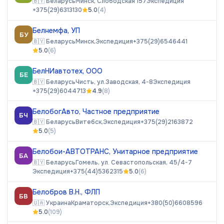
🇧🇾
Беларусь
Минск, Cлободская 157
Экспедиция
+375(29)6313130
5.0
(
4
)
Белнемфа, УП
БУ
🇧🇾
Беларусь
Минск,
Экспедиция
+375(29)6546441
5.0
(
6
)
БелНИавтотех, ООО
БЕ
🇧🇾
Беларусь
Чисть, ул.Заводская, 4-8
Экспедиция
+375(29)6044713
4.9
(
8
)
БелобогАвто, Частное предприятие
БЧ
🇧🇾
Беларусь
Витебск,
Экспедиция
+375(29)2163872
5.0
(
5
)
Белобои-АВТОТРАНС, Унитарное предприятие
БА
🇧🇾
Беларусь
Гомель, ул. Севастопольская, 45/4-7
Экспедиция
+375(44)5362315
5.0
(
6
)
Белобров В.Н., ФЛП
БВ
🇺🇦
Украина
Краматорск,
Экспедиция
+380(50)6608596
5.0
(
109
)