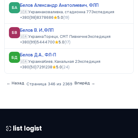
Белов Александр Анатолиевич, ФЛП
БА
🇺🇦
Украина
коваливка, стадионна 77
Экспедиция
+380(98)8378686
5.0
(
19
)
Белов В. И.,ФЛП
БВ
🇺🇦
Украина
Торецк, СМТ Пивничне
Экспедиция
+380(99)5444700
5.0
(
17
)
Белов Д.А., ФЛ-П
БД
🇺🇦
Украина
Киев, Канальная 2
Экспедиция
+380(50)7291238
5.0
(
24
)
← Назад
Вперёд →
Страница
346
из
2369
list logist