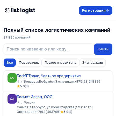
list logist
Регистрация
Полный список логистических компаний
37 890
компаний
Найти
Все
Перевозчик
Грузоотправитель
Экспедиция
БелМГТранс, Частное предприятие
БЧ
🇧🇾
Беларусь
Бобруйск,
Экспедиция
+375(29)6113935
5.0
(
3
)
Белмет Запад, ООО
БЗ
🇷🇺
Россия
Санкт Петербург, ул.Кронштадская д.9 к.4стр.1
Экспедиция
+7(921)3937851
5.0
(
3
)