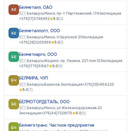
Белметалл, ОАО
БЕ
🇧🇾
Беларусь
Минск, пр-т Партизанский, 174
Экспедиция
+375(17)3746992
5.0
(
2
)
Белметаллопт, ООО
БЕ
🇧🇾
Беларусь
Минск, Н.Крупской 21
Экспедиция
+375(29)3205959
5.0
(
1
)
Белметкарго, ООО
БЕ
🇧🇾
Беларусь
Жодино, пр. Ленина, 21/1 пом.10
Экспедиция
+375(1775)51567
5.0
(
6
)
БЕЛМИРА, ЧУП
БЧ
🇧🇾
Беларусь
Борисов,
Экспедиция
+375(29)1454220
5.0
(
7
)
БЕЛМОТОРДЕТАЛЬ, ООО
БЕ
🇧🇾
Беларусь
Минск, ул.Железнодорожная,23
Экспедиция
+375(44)7328175
5.0
(
5
)
Белнеготранс. Частное предприятие
БЧ