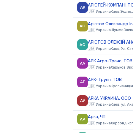
АРІСТЕЙ-КОМПАНІ, Т
АК
🇺🇦
Украина
Киев,
Экспе
Арістов Олександр І
АО
🇺🇦
Украина
Шумск,
Эксп
АРІСТОВ ОЛЕКСІЙ А
АО
🇺🇦
Украина
Киев, Ул. С
АРК Агро-Транс, ТОВ
АА
🇺🇦
Украина
Харьков,
Эк
АРК- Групп, ТОВ
АГ
🇺🇦
Украина
Кропивницки
АРКА УКРАИНА, ООО
АУ
🇺🇦
Украина
Киев, ул. А
Арка, ЧП
АР
🇺🇦
Украина
Херсон,
Экс