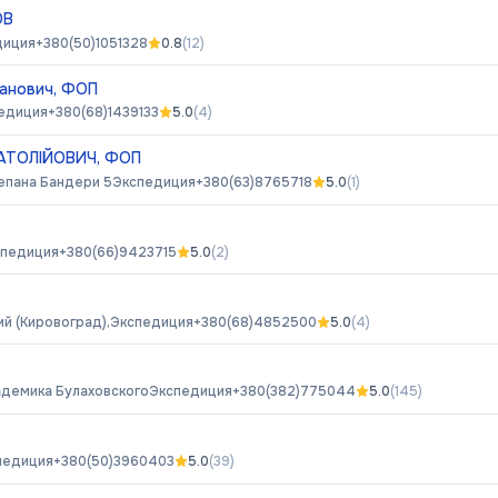
ОВ
диция
+380(50)1051328
0.8
(
12
)
ванович, ФОП
едиция
+380(68)1439133
5.0
(
4
)
НАТОЛІЙОВИЧ, ФОП
тепана Бандери 5
Экспедиция
+380(63)8765718
5.0
(
1
)
спедиция
+380(66)9423715
5.0
(
2
)
й (Кировоград),
Экспедиция
+380(68)4852500
5.0
(
4
)
кадемика Булаховского
Экспедиция
+380(382)775044
5.0
(
145
)
педиция
+380(50)3960403
5.0
(
39
)