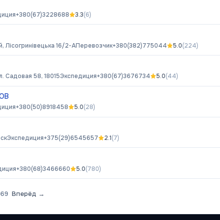
диция
+380(67)3228688
3.3
(
6
)
, Лісогринівецька 16/2-A
Перевозчик
+380(382)775044
5.0
(
224
)
л. Садовая 58, 18015
Экспедиция
+380(67)3676734
5.0
(
44
)
ТОВ
диция
+380(50)8918458
5.0
(
28
)
нск
Экспедиция
+375(29)6545657
2.1
(
7
)
диция
+380(68)3466660
5.0
(
780
)
369
Вперёд →