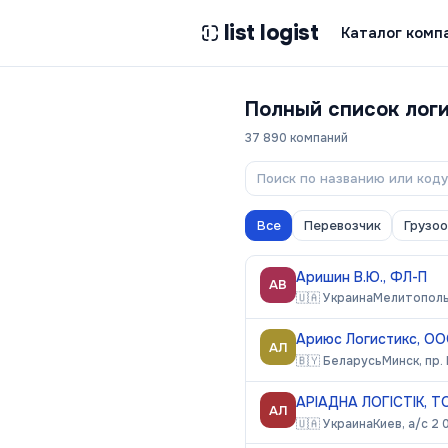
list logist
Каталог комп
Полный список лог
37 890
компаний
Все
Перевозчик
Грузо
Аришин В.Ю., ФЛ-П
АВ
🇺🇦
Украина
Мелитополь,
Ариюс Логистикс, О
АЛ
🇧🇾
Беларусь
Минск, пр.
АРІАДНА ЛОГІСТІК, Т
АЛ
🇺🇦
Украина
Киев, а/с 2 