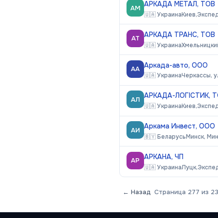
АРКАДА МЕТАЛ, ТОВ
АМ
🇺🇦
Украина
Киев,
Экспе
АРКАДА ТРАНС, ТОВ
АТ
🇺🇦
Украина
Хмельницкий
Аркада-авто, ООО
АА
🇺🇦
Украина
Черкассы, у
АРКАДА-ЛОГІСТИК, 
АЛ
🇺🇦
Украина
Киев,
Экспе
Аркама Инвест, ООО
АИ
🇧🇾
Беларусь
Минск, Ми
АРКАНА, ЧП
АР
🇺🇦
Украина
Луцк,
Экспе
← Назад
Страница
277
из
2