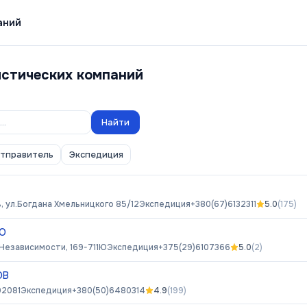
аний
истических компаний
Найти
отправитель
Экспедиция
 ул.Богдана Хмельницкого 85/12
Экспедиция
+380(67)6132311
5.0
(
175
)
ОО
 Независимости, 169-711Ю
Экспедиция
+375(29)6107366
5.0
(
2
)
ОВ
02081
Экспедиция
+380(50)6480314
4.9
(
199
)