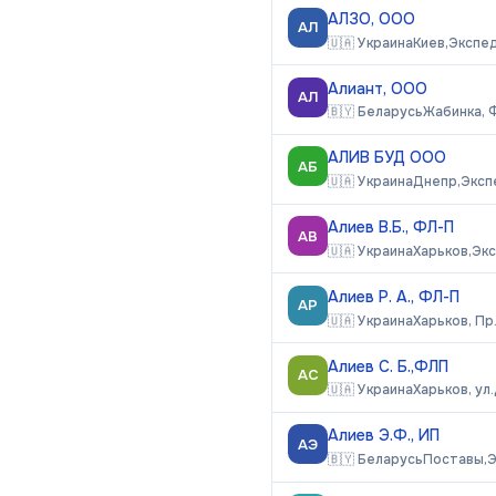
АЛЗО, ООО
АЛ
🇺🇦
Украина
Киев,
Экспе
Алиант, ООО
АЛ
🇧🇾
Беларусь
Жабинка, 
АЛИВ БУД ООО
АБ
🇺🇦
Украина
Днепр,
Эксп
Алиев В.Б., ФЛ-П
АВ
🇺🇦
Украина
Харьков,
Эк
Алиев Р. А., ФЛ-П
АР
🇺🇦
Украина
Харьков, Пр
Алиев С. Б.,ФЛП
АС
🇺🇦
Украина
Харьков, ул
Алиев Э.Ф., ИП
АЭ
🇧🇾
Беларусь
Поставы,
Э