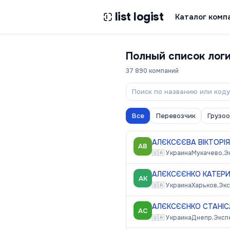
list logist
Каталог комп
Полный список лог
37 890
компаний
Все
Перевозчик
Грузо
АЛЄКСЄЄВА ВІКТОРІЯ
АВ
🇺🇦
Украина
Мукачево,
Э
АЛЄКСЄЄНКО КАТЕРИ
АК
🇺🇦
Украина
Харьков,
Эк
АЛЄКСЄЄНКО СТАНІС
АС
🇺🇦
Украина
Днепр,
Эксп