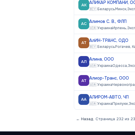
АЛИКАР КОМПАНИ, О
АК
🇧🇾
Беларусь
Минск,
Экс
Алимов С. В., ФЛП
АС
🇺🇦
Украина
Ирпень,
Экс
АлИН-ТРАНС, ОДО
АТ
🇧🇾
Беларусь
Рогачев, 
Алина, ООО
АЛ
🇺🇦
Украина
Одесса,
Экс
Алиор-Транс, ООО
АТ
🇺🇦
Украина
Червоногра
АЛИРОМ-АВТО, ЧП
АА
🇺🇦
Украина
Прилуки,
Эк
← Назад
Страница
232
из
2