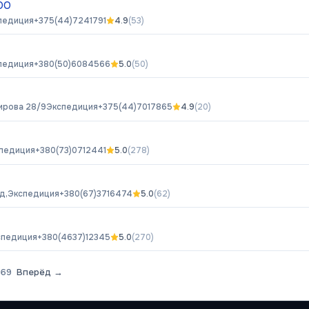
ОО
педиция
+375(44)7241791
4.9
(
53
)
педиция
+380(50)6084566
5.0
(
50
)
Кирова 28/9
Экспедиция
+375(44)7017865
4.9
(
20
)
педиция
+380(73)0712441
5.0
(
278
)
д,
Экспедиция
+380(67)3716474
5.0
(
62
)
спедиция
+380(4637)12345
5.0
(
270
)
369
Вперёд →