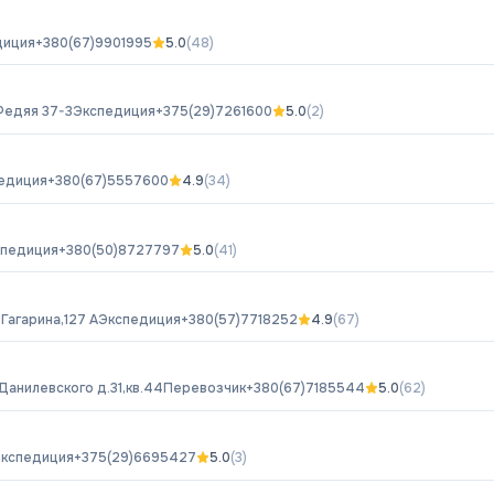
диция
+380(67)9901995
5.0
(
48
)
Федяя 37-3
Экспедиция
+375(29)7261600
5.0
(
2
)
едиция
+380(67)5557600
4.9
(
34
)
спедиция
+380(50)8727797
5.0
(
41
)
.Гагарина,127 А
Экспедиция
+380(57)7718252
4.9
(
67
)
.Данилевского д.31,кв.44
Перевозчик
+380(67)7185544
5.0
(
62
)
кспедиция
+375(29)6695427
5.0
(
3
)