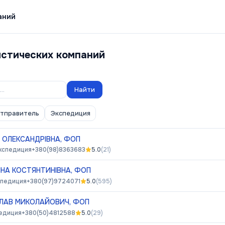
аний
истических компаний
Найти
отправитель
Экспедиция
 ОЛЕКСАНДРІВНА, ФОП
кспедиция
+380(98)8363683
5.0
(
21
)
НА КОСТЯНТИНІВНА, ФОП
спедиция
+380(97)9724071
5.0
(
595
)
ЛАВ МИКОЛАЙОВИЧ, ФОП
едиция
+380(50)4812588
5.0
(
29
)