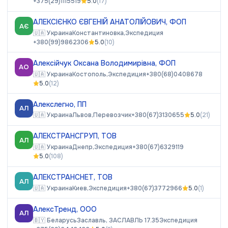
+375(29)1115519
5.0
(
17
)
АЛЕКСІЄНКО ЄВГЕНІЙ АНАТОЛІЙОВИЧ, ФОП
АЄ
🇺🇦
Украина
Константиновка,
Экспедиция
+380(99)9862306
5.0
(
10
)
Алексійчук Оксана Володимирівна, ФОП
АО
🇺🇦
Украина
Костополь,
Экспедиция
+380(68)0408678
5.0
(
12
)
Алекслегно, ПП
АЛ
🇺🇦
Украина
Львов,
Перевозчик
+380(67)3130655
5.0
(
21
)
АЛЕКСТРАНСГРУП, ТОВ
АЛ
🇺🇦
Украина
Днепр,
Экспедиция
+380(67)6329119
5.0
(
108
)
АЛЕКСТРАНСНЕТ, ТОВ
АЛ
🇺🇦
Украина
Киев,
Экспедиция
+380(67)3772966
5.0
(
1
)
АлексТренд, ООО
АЛ
🇧🇾
Беларусь
Заславль, ЗАСЛАВЛЬ 17.35
Экспедиция