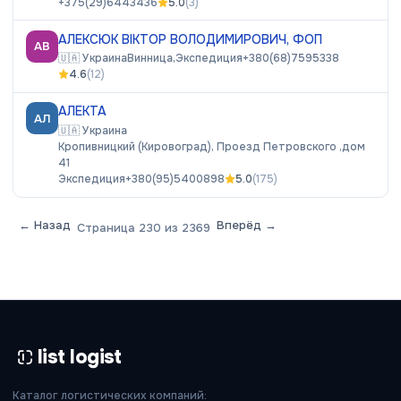
+375(29)6443436
5.0
(
3
)
АЛЕКСЮК ВІКТОР ВОЛОДИМИРОВИЧ, ФОП
АВ
🇺🇦
Украина
Винница,
Экспедиция
+380(68)7595338
4.6
(
12
)
АЛЕКТА
АЛ
🇺🇦
Украина
Кропивницкий (Кировоград), Проезд Петровского ,дом
41
Экспедиция
+380(95)5400898
5.0
(
175
)
← Назад
Вперёд →
Страница
230
из
2369
list logist
Каталог логистических компаний: