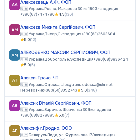
Алексеєвець А.Ф., ФОП
АА
🇺🇦
Украина
Ровно, Макарова 30 кв 190
Экспедиция
+380(67)7474780
4.9
(
136
)
Алексєєв Микита Сергiйович, ФОП
АМ
🇺🇦
Украина
Днепр,
Экспедиция
+380(63)2603684
5.0
(
12
)
АЛЕКСЄЄНКО МАКСИМ СЕРГІЙОВИЧ, ФОП
АМ
🇺🇦
Украина
Доброполье,
Экспедиция
+380(68)9836424
5.0
(
5
)
Алекси-Транс, ЧП
АТ
🇺🇦
Украина
Одесса,
alexytrans.odessa@ukr.net
Перевозчик
+380(50)3352743
5.0
(
348
)
Алексик Віталій Сергійович, ФОП
АВ
🇺🇦
Украина
Заречье, Шевченка 30
Экспедиция
+380(68)8278885
5.0
(
7
)
Алексиф г.Гродно, ООО
АГ
🇧🇾
Беларусь
Лида, ул. Фурманова 17
Экспедиция