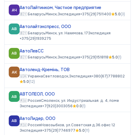
АвтоЛайтинком, Частное предприятие
АЧ
🇧🇾
Беларусь
Минск,
Экспедиция
+375(29)7511400
5.0
(
3
)
Автолайтэкспресс, ООО
АВ
🇧🇾
Беларусь
Минск, ул. Нахимова, 17
Экспедиция
+375(29)1939275
АвтоЛевСС
АВ
🇧🇾
Беларусь
Минск,
Экспедиция
+375(29)1518118
5.0
(
1
)
Автоленд-Кремінь, ТОВ
АК
🇺🇦
Украина
Светловодск,
Экспедиция
+380(67)7788802
5.0
(
12
)
АВТОЛЕОЛ, ООО
АВ
🇷🇺
Россия
Смоленск, ул. Индустриальная. д. 4, поме
Экспедиция
+7(920)3003056
0.0
(
1
)
АвтоЛидер, ООО
АВ
🇷🇺
Россия
Новозыбков, ул.Советская д.36.офис 12
Экспедиция
+375(29)7746977
5.0
(
11
)