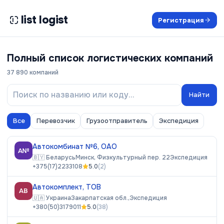
list logist
Регистрация
Полный список логистических компаний
37 890
компаний
Найти
Все
Перевозчик
Грузоотправитель
Экспедиция
Автокомбинат №6, ОАО
А№
🇧🇾
Беларусь
Минск, Физкультурный пер. 22
Экспедиция
+375(17)2233108
5.0
(
2
)
Автокомплект, ТОВ
АВ
🇺🇦
Украина
Закарпатская обл.,
Экспедиция
+380(50)3179011
5.0
(
38
)