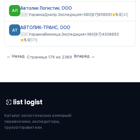
Автолик Логистик, ООО
АЛ
🇺🇦
Украина
Днепр,
Экспедиция
+380(67)6116551
5.0
(
41
)
АВТОЛИК-ТРАНС, ООО
АТ
🇺🇦
Украина
Винница,
Экспедиция
+380(67)4308653
5.0
(
171
)
← Назад
Вперёд →
Страница
179
из
2369
list logist
Каталог логистических компаний:
перевозчики, экспедиторы,
грузоотправители.