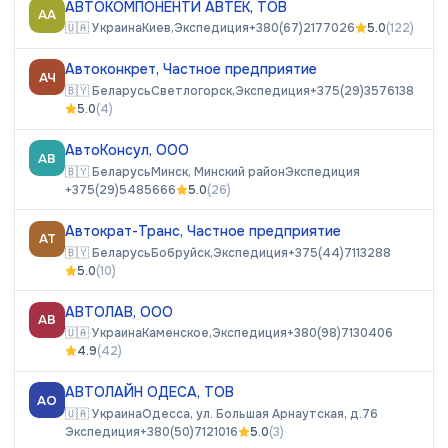
АВТОКОМПОНЕНТИ АВТЕК, ТОВ
АА
🇺🇦
Украина
Киев,
Экспедиция
+380(67)2177026
5.0
(
122
)
Автоконкрет, Частное предприятие
АЧ
🇧🇾
Беларусь
Светлогорск,
Экспедиция
+375(29)3576138
5.0
(
4
)
АвтоКонсул, ООО
АВ
🇧🇾
Беларусь
Минск, Минский район
Экспедиция
+375(29)5485666
5.0
(
26
)
Автократ-Транс, Частное предприятие
АТ
🇧🇾
Беларусь
Бобруйск,
Экспедиция
+375(44)7113288
5.0
(
10
)
АВТОЛАВ, ООО
АВ
🇺🇦
Украина
Каменское,
Экспедиция
+380(98)7130406
4.9
(
42
)
АВТОЛАЙН ОДЕСА, ТОВ
АО
🇺🇦
Украина
Одесса, ул. Большая Арнаутская, д.76
Экспедиция
+380(50)7121016
5.0
(
3
)