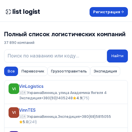
list logist
Регистрация
Полный список логистических компаний
37 890
компаний
Найти
Все
Перевозчик
Грузоотправитель
Экспедиция
VinLogistics
VI
🇺🇦
Украина
Винница, улица Академика Янгеля 4
Экспедиция
+380(93)1405248
4.9
(
75
)
VinnTES
VI
🇺🇦
Украина
Винница,
Экспедиция
+380(68)5815055
5.0
(
241
)