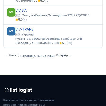
+373(609)51122
5.0
(
12
)
VIV S.A.
VS
🇲🇩
Молдова
Кишинев,
Экспедиция
+373(779)62630
5.0
(
4
)
VIV-TRANS
VT
🇺🇦
Украина
Рубежное, 93003,ул.Освободителей дом 3-В
Экспедиция
+380(6453)62950
5.0
(
59
)
← Назад
Вперёд →
Страница
149
из
2369
list logist
Каталог логистических компаний:
перевозчики, экспедиторы,