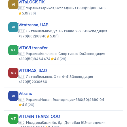
ViTaLOGISTIK
VI
🇺🇦
Украина
Харьков,
Экспедиция
+380(99)1000463
5.0
(
236
)
Vitatransa, UAB
VI
🇱🇹
Литва
Вильнюс, ул. Витенио 2-2161
Экспедиция
+370(602)16846
5.0
(
1
)
VITAVI transfer
VT
🇺🇦
Украина
Кольчино, Спортивна 10а
Экспедиция
+380(50)8464474
4.8
(
29
)
VITOMAS, ЗАО
VЗ
🇱🇹
Литва
Вильнюс, Ozo 4-415
Экспедиция
+370(5)2030666
Vitrans
VI
🇺🇦
Украина
Нежин,
Экспедиция
+380(50)4690104
4.8
(
20
)
VITURIN TRANS, ООО
VT
🇲🇩
Молдова
Кишинёв, бд. Дечебал 91
Экспедиция