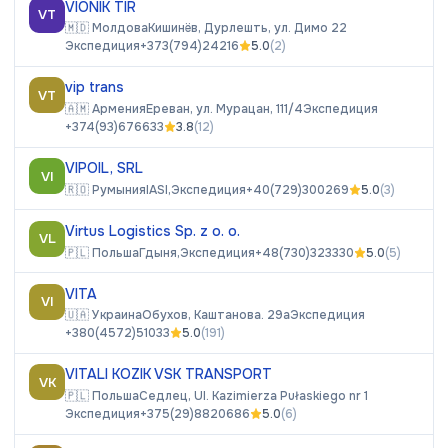
VIONIK TIR
VT
🇲🇩
Молдова
Кишинёв, Дурлешть, ул. Димо 22
Экспедиция
+373(794)24216
5.0
(
2
)
vip trans
VT
🇦🇲
Армения
Ереван, ул. Мурацан, 111/4
Экспедиция
+374(93)676633
3.8
(
12
)
VIPOIL, SRL
VI
🇷🇴
Румыния
IASI,
Экспедиция
+40(729)300269
5.0
(
3
)
Virtus Logistics Sp. z o. o.
VL
🇵🇱
Польша
Гдыня,
Экспедиция
+48(730)323330
5.0
(
5
)
VITA
VI
🇺🇦
Украина
Обухов, Каштанова. 29а
Экспедиция
+380(4572)51033
5.0
(
191
)
VITALI KOZIK VSK TRANSPORT
VK
🇵🇱
Польша
Седлец, Ul. Kazimierza Pułaskiego nr 1
Экспедиция
+375(29)8820686
5.0
(
6
)