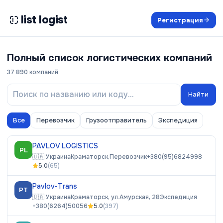
list logist
Регистрация
Полный список логистических компаний
37 890
компаний
Найти
Все
Перевозчик
Грузоотправитель
Экспедиция
PAVLOV LOGISTICS
PL
🇺🇦
Украина
Краматорск,
Перевозчик
+380(95)6824998
5.0
(
65
)
Pavlov-Trans
PT
🇺🇦
Украина
Краматорск, ул.Амурская, 28
Экспедиция
+380(6264)50056
5.0
(
397
)