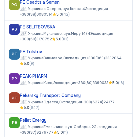
PE Osadtsia Semen
PO
🇺🇦
Украина
с.Озерна, вул.Княжа 4
Экспедиция
+380(98)0080514
5.0
(
42
)
PE SELITBOVSKA
PS
🇺🇦
Украина
Мукачево, вул.Миру 14/4
Экспедиция
+380(50)3178752
5.0
(
113
)
PE Tolstov
PT
🇺🇦
Украина
Вишневое,
Экспедиция
+380(063)2332864
5.0
(
9
)
PEAK-PHARM
PP
🇺🇦
Украина
Киев,
Экспедиция
+380(50)3390033
5.0
(
15
)
Pekarsky Transport Company
PT
🇺🇦
Украина
Одесса,
Экспедиция
+380(6274)24177
5.0
(
647
)
Pellet Energy
PE
🇺🇦
Украина
Емильчино, вул. Cоборна 2
Экспедиция
+380(97)9276777
5.0
(
11
)