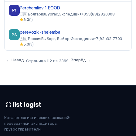
Perchemliev 1 EOOD
P1
🇧🇬
Болгария
Бургас,
Экспедиция
+359(88)2820308
5.0
(
1
)
perevozki-shelemba
PS
🇷🇺
Россия
Выборг, Выборг
Экспедиция
+7(921)3217703
5.0
(
3
)
← Назад
Вперёд →
Страница
112
из
2369
list logist
Каталог логистических компаний:
перевозчики, экспедиторы,
грузоотправители.