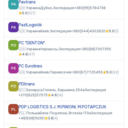
Pavtrans
PA
🇺🇦
Украина
Дубно,
Экспедиция
+380(95)5784738
5.0
(
127
)
PazlLogistik
PA
🇺🇦
Украина
Киев,
Экспедиция
+380(044)4302820
5.0
(
3
)
PC "DENTON"
PD
🇺🇦
Украина
Черкассы,
Экспедиция
+380(68)7007355
4.8
(
47
)
PC Eurolines
PE
🇺🇦
Украина
Киев,
Перевозчик
+380(67)7725455
5.0
(
42
)
PDItrans
PD
🇧🇾
Беларусь
Гомель, Барыкина 254а
Экспедиция
+370(625)57575
4.6
(
14
)
PDP LOGISTICS S.J. M.PIWONI, M.POTAPCZUK
PL
🇵🇱
Польша
Бяла-Подляска, Brzeska 170a
Экспедиция
+48(508)110351
3.8
(
4
)