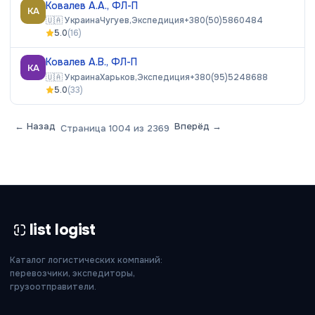
Ковалев А.А., ФЛ-П
КА
🇺🇦
Украина
Чугуев,
Экспедиция
+380(50)5860484
5.0
(
16
)
Ковалев А.В., ФЛ-П
КА
🇺🇦
Украина
Харьков,
Экспедиция
+380(95)5248688
5.0
(
33
)
← Назад
Вперёд →
Страница
1004
из
2369
list logist
Каталог логистических компаний:
перевозчики, экспедиторы,
грузоотправители.