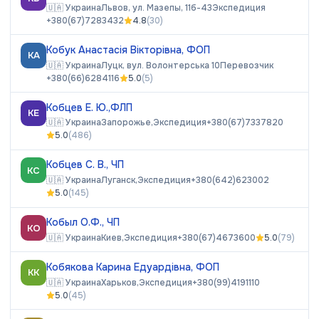
🇺🇦
Украина
Львов, ул. Мазепы, 11б-43
Экспедиция
+380(67)7283432
4.8
(
30
)
Кобук Анастасія Вікторівна, ФОП
КА
🇺🇦
Украина
Луцк, вул. Волонтерська 10
Перевозчик
+380(66)6284116
5.0
(
5
)
Кобцев Е. Ю.,ФЛП
КЕ
🇺🇦
Украина
Запорожье,
Экспедиция
+380(67)7337820
5.0
(
486
)
Кобцев С. В., ЧП
КС
🇺🇦
Украина
Луганск,
Экспедиция
+380(642)623002
5.0
(
145
)
Кобыл О.Ф., ЧП
КО
🇺🇦
Украина
Киев,
Экспедиция
+380(67)4673600
5.0
(
79
)
Кобякова Карина Едуардівна, ФОП
КК
🇺🇦
Украина
Харьков,
Экспедиция
+380(99)4191110
5.0
(
45
)