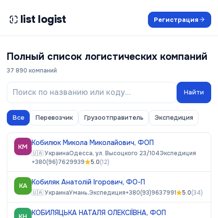
list logist
Регистрация
Полный список логистических компаний
37 890
компаний
Найти
Все
Перевозчик
Грузоотправитель
Экспедиция
Кобилюк Микола Миколайович, ФОП
КМ
🇺🇦
Украина
Одесса, ул. Высоцкого 23/104
Экспедиция
+380(96)7629939
5.0
(
12
)
Кобиляк Анатолій Ігорович, ФО-П
КА
🇺🇦
Украина
Умань,
Экспедиция
+380(93)9637991
5.0
(
34
)
КОБИЛЯЦЬКА НАТАЛЯ ОЛЕКСІЇВНА, ФОП
КН