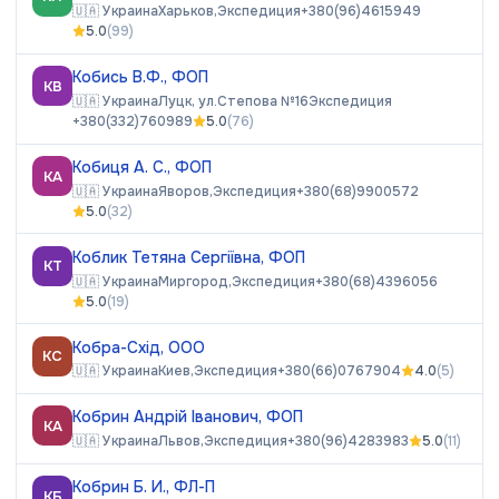
🇺🇦
Украина
Харьков,
Экспедиция
+380(96)4615949
5.0
(
99
)
Кобись В.Ф., ФОП
КВ
🇺🇦
Украина
Луцк, ул.Степова №16
Экспедиция
+380(332)760989
5.0
(
76
)
Кобиця А. С., ФОП
КА
🇺🇦
Украина
Яворов,
Экспедиция
+380(68)9900572
5.0
(
32
)
Коблик Тетяна Сергіївна, ФОП
КТ
🇺🇦
Украина
Миргород,
Экспедиция
+380(68)4396056
5.0
(
19
)
Кобра-Схід, ООО
КС
🇺🇦
Украина
Киев,
Экспедиция
+380(66)0767904
4.0
(
5
)
Кобрин Андрій Іванович, ФОП
КА
🇺🇦
Украина
Львов,
Экспедиция
+380(96)4283983
5.0
(
11
)
Кобрин Б. И., ФЛ-П
КБ