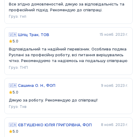
Все згідно домовленостей, дякую за відповідальність та
професійний підхід. Рекомендую до співпраці.
Груз:
тнп
🇺🇦
Шпіц Трак, ТОВ
15 нояб. 2023 г.
5.0
Відповідальний та надійний перевізник. Особлива подяка
Руслані за професійну роботу, всі питання вирішувались
чітко. Рекомендуємо та надіємось на подальшу співпрацю
Груз:
ТНП
🇺🇦
Сашина О. Н., ФОП
9 нояб. 2023 г.
5.0
Дякую за роботу. Рекомендую до співпраці!
Груз:
Тнв
🇺🇦
ЄВТУШЕНКО ЮЛІЯ ГРИГОРІВНА, ФОП
8 нояб. 2023 г.
5.0