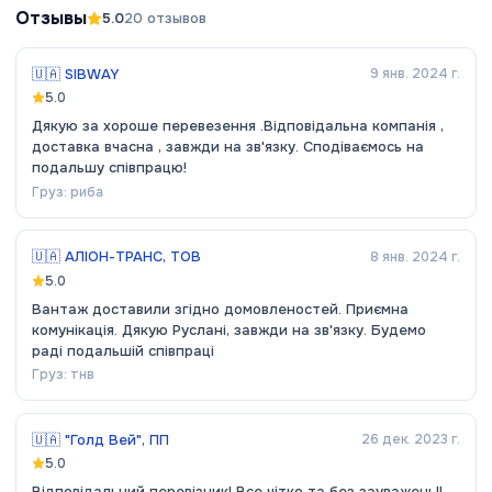
Отзывы
5.0
20
отзывов
🇺🇦
SIBWAY
9 янв. 2024 г.
5.0
Дякую за хороше перевезення .Відповідальна компанія ,
доставка вчасна , завжди на зв'язку. Сподіваємось на
подальшу співпрацю!
Груз:
риба
🇺🇦
АЛІОН-ТРАНС, ТОВ
8 янв. 2024 г.
5.0
Вантаж доставили згідно домовленостей. Приємна
комунікація. Дякую Руслані, завжди на зв'язку. Будемо
раді подальшій співпраці
Груз:
тнв
🇺🇦
"Голд Вей", ПП
26 дек. 2023 г.
5.0
Відповідальний перевізник! Все чітко та без зауважень!!