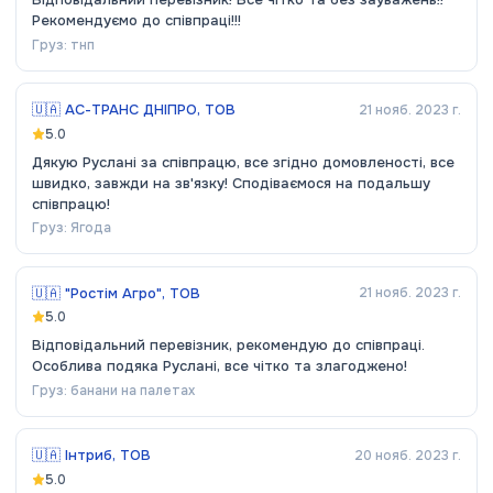
Рекомендуємо до співпраці!!!
Груз:
тнп
🇺🇦
АС-ТРАНС ДНІПРО, ТОВ
21 нояб. 2023 г.
5.0
Дякую Руслані за співпрацю, все згідно домовленості, все
швидко, завжди на зв'язку! Сподіваємося на подальшу
співпрацю!
Груз:
Ягода
🇺🇦
"Ростім Агро", ТОВ
21 нояб. 2023 г.
5.0
Відповідальний перевізник, рекомендую до співпраці.
Особлива подяка Руслані, все чітко та злагоджено!
Груз:
банани на палетах
🇺🇦
Інтриб, ТОВ
20 нояб. 2023 г.
5.0