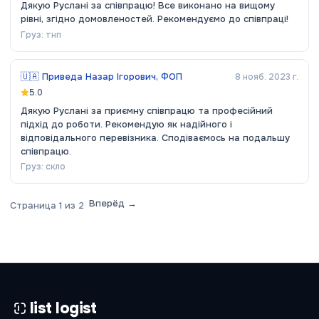
Дякую Руслані за співпрацю! Все виконано на вищому
рівні, згідно домовленостей. Рекомендуємо до співпраці!
Груз:
тнп
🇺🇦
Приведа Назар Ігорович, ФОП
8 нояб. 2023 г.
5.0
Дякую Руслані за приємну співпрацю та професійний
підхід до роботи. Рекомендую як надійного і
відповідального перевізника. Сподіваємось на подальшу
співпрацю.
Груз:
скло
Вперёд →
Страница
1
из
2
list logist