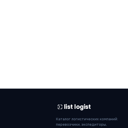
list logist
Каталог логистических компаний:
перевозчики, экспедиторы,