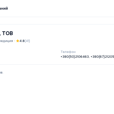
аний
, ТОВ
педиция
•
4.8
(
41
)
Телефон
+380(50)2106463, +380(67)2120
в.