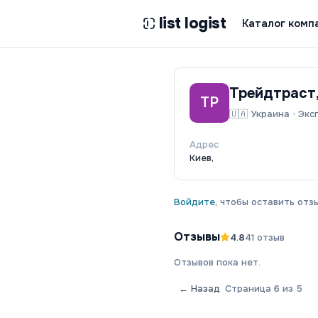
list logist
Каталог комп
Трейдтраст
ТР
🇺🇦
Украина
•
Экс
Адрес
Киев,
Войдите
, чтобы оставить отзы
Отзывы
4.8
41
отзыв
Отзывов пока нет.
← Назад
Страница
6
из
5