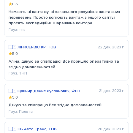
0.5
Немають ні вантажу, ні загального розуміння вантажних
перевезень. Просто копіюють вантаж з іншого сайту,і
просять експедиційні. Шарашкіна контора.
Груз:
тнв
🇺🇦
ЛІНКСЕРВІС КР, ТОВ
22 дек. 2023 г.
5.0
Аліна, дякую за співпрацю! Все пройшло оперативно та
згідно домовленностей.
Груз:
ТНП
🇺🇦
Кушнир Денис Русланович, ФЛП
21 дек. 2023 г.
5.0
Дякую за співпрацю.Все згідно домовленостей.
Груз:
Палеты
🇺🇦
СВ Авто Транс, ТОВ
20 дек. 2023 г.