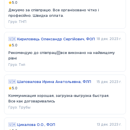
5.0
Дякуємо за співпрацю. Все організовано чітко і
професійно. Швидка оплата.
Груз:
ТНП
🇺🇦
Кириловець Олександр Сергійович, ФОП
18 дек. 2023 г.
5.0
Рекомендую до співпраці)))все виконано на найвищому
рівні
Груз:
Тнп
🇺🇦
Шаповалова Ирина Анатольевна, ФЛП
15 дек. 2023 г.
5.0
Коммуникация хорошая, загрузка-выгрузка быстрая.
Все как договаривались
Груз:
Трубы
🇺🇦
Цикалова О.О., ФОП
13 дек. 2023 г.