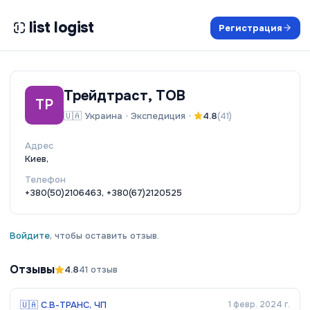
list logist
Регистрация
Трейдтраст, ТОВ
ТР
🇺🇦
Украина
•
Экспедиция
•
4.8
(
41
)
Адрес
Киев,
Телефон
+380(50)2106463, +380(67)2120525
Войдите
, чтобы оставить отзыв.
Отзывы
4.8
41
отзыв
🇺🇦
С.В-ТРАНС, ЧП
1 февр. 2024 г.