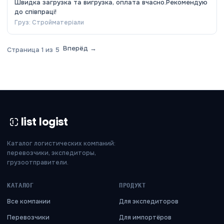
Швидка загрузка та вигрузка, оплата вчасно.Рекомендую
до співпраці!
Груз:
Стройматеріали
Вперёд →
Страница
1
из
5
list logist
Каталог логистических компаний:
перевозчики, экспедиторы,
грузоотправители.
КАТАЛОГ
ПРОДУКТ
Все компании
Для экспедиторов
Перевозчики
Для импортёров