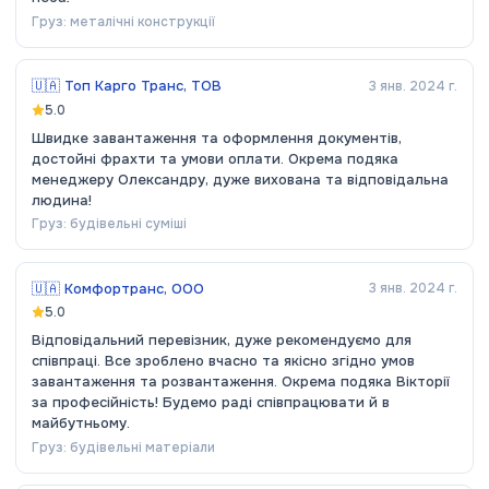
Груз:
металічні конструкції
🇺🇦
Топ Карго Транс, ТОВ
3 янв. 2024 г.
5.0
Швидке завантаження та оформлення документів,
достойні фрахти та умови оплати. Окрема подяка
менеджеру Олександру, дуже вихована та відповідальна
людина!
Груз:
будівельні суміші
🇺🇦
Комфортранс, ООО
3 янв. 2024 г.
5.0
Відповідальний перевізник, дуже рекомендуємо для
співпраці. Все зроблено вчасно та якісно згідно умов
завантаження та розвантаження. Окрема подяка Вікторії
за професійність! Будемо раді співпрацювати й в
майбутньому.
Груз:
будівельні матеріали