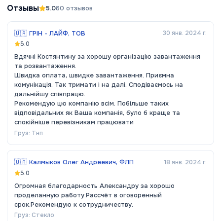
Отзывы
5.0
60
отзывов
🇺🇦
ГРІН - ЛАЙФ, ТОВ
30 янв. 2024 г.
5.0
Вдячні Костянтину за хорошу організацію завантаження
та розвантаження.
Швидка оплата, швидке завантаження. Приємна
комунікація. Так тримати і на далі. Сподіваємось на
дальнійшу співпрацю.
Рекомендую цю компанію всім. Побільше таких
відповідальних як Ваша компанія, було б краще та
спокійніше перевізникам працювати
Груз:
Тнп
🇺🇦
Калмыков Олег Андреевич, ФЛП
18 янв. 2024 г.
5.0
Огромная благодарность Александру за хорошо
проделанную работу.Рассчёт в оговоренный
срок.Рекомендую к сотрудничеству.
Груз:
Стекло