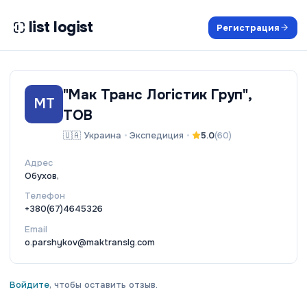
list logist
Регистрация
"Мак Транс Логістик Груп",
МТ
ТОВ
🇺🇦
Украина
•
Экспедиция
•
5.0
(
60
)
Адрес
Обухов,
Телефон
+380(67)4645326
Email
o.parshykov@maktranslg.com
Войдите
, чтобы оставить отзыв.