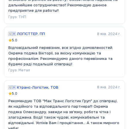
дальнейшее сотрудничество!! Рекомендую данное
предприятие для работы!!
Груз:
ТНП
🇺🇦
ЛОГІСТТЕР, ПП
8 янв. 2024 г.
5.0
Відповідальний перевізник, все згідно домовленостей.
Окрема подяка Вікторії, за якісну комунікацію та
професіоналізм. Рекомендуємо даного перевізника та
будемо раді подальшій співпраці!
Груз:
Метал
🇺🇦
Ктранс-Логістик, ТОВ
8 янв. 2024 г.
5.0
Рекомендую ТОВ "Мак Транс Логістик Груп" до співпраці,
як надійного та відповідального партнера!!! Окрема
подяка Олександру, завжди на зв'язку, робота чітка і
злагоджена. Водії також чудові, комунікабельні та
відповідальні. Успіхів Вам і процвітання... А також мирного
неба!