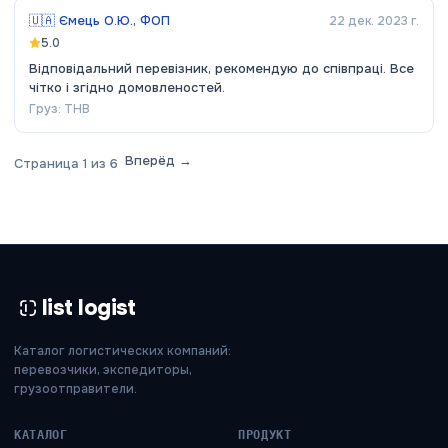
🇺🇦
Ємець О.Ю., ФОП
22 дек. 2023 г.
5.0
Відповідальний перевізник, рекомендую до співпраці. Все
чітко і згідно домовленостей.
Груз:
ТНВ
Вперёд →
Страница
1
из
6
list logist
Каталог логистических компаний:
перевозчики, экспедиторы,
грузоотправители.
КАТАЛОГ
ПРОДУКТ