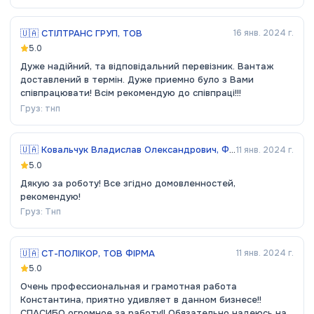
🇺🇦
СТІЛТРАНС ГРУП, ТОВ
16 янв. 2024 г.
5.0
Дуже надійний, та відповідальний перевізник. Вантаж
доставлений в термін. Дуже приемно було з Вами
співпрацювати! Всім рекомендую до співпраці!!!
Груз:
тнп
🇺🇦
Ковальчук Владислав Олександрович, ФОП
11 янв. 2024 г.
5.0
Дякую за роботу! Все згідно домовленностей,
рекомендую!
Груз:
Тнп
🇺🇦
СТ-ПОЛІКОР, ТОВ ФІРМА
11 янв. 2024 г.
5.0
Очень профессиональная и грамотная работа
Константина, приятно удивляет в данном бизнесе!!
СПАСИБО огромное за работу!! Обязательно надеюсь на