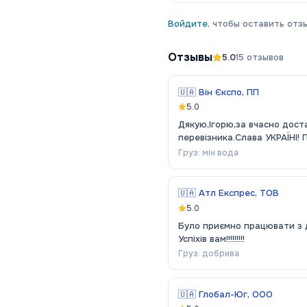
Войдите
, чтобы оставить отзы
Отзывы
5.0
15
отзывов
🇺🇦
Він Єкспо, ПП
5.0
Дякую,Ігорю,за вчасно дост
перевізника.Слава УКРАЇНІ! 
Груз:
мін вода
🇺🇦
Атл Експрес, ТОВ
5.0
Було приємно працювати з 
Успіхів вам!!!!!!!!!
Груз:
добрива
🇺🇦
Глобал-Юг, ООО