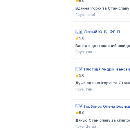
5.0
Вдячна Ігорю та Станіславу 
Груз:
напоі
🇺🇦
Лютый Ю. В., ФЛ-П
5.0
Вантаж доставлений швидко,
Груз:
тнп
🇺🇦
Плотиця Андрій Іванов
5.0
Дуже вдячна Ігорю та Стані
Груз:
тнв
🇺🇦
Горбонос Олена Борисі
5.0
Дякую Стан славу за співпр
Груз:
Цегла