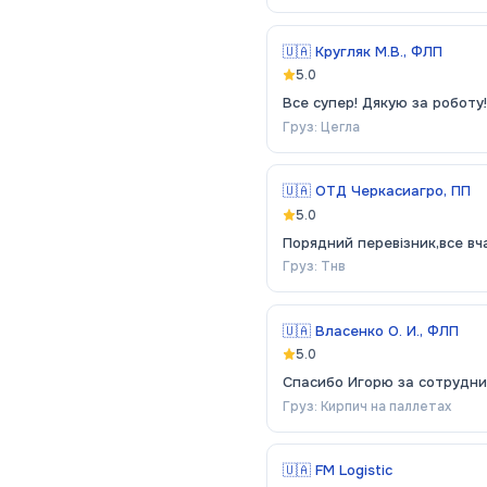
🇺🇦
Кругляк М.В., ФЛП
5.0
Все супер! Дякую за роботу
Груз:
Цегла
🇺🇦
ОТД Черкасиагро, ПП
5.0
Порядний перевізник,все в
Груз:
Тнв
🇺🇦
Власенко О. И., ФЛП
5.0
Спасибо Игорю за сотрудни
Груз:
Кирпич на паллетах
🇺🇦
FM Logistic