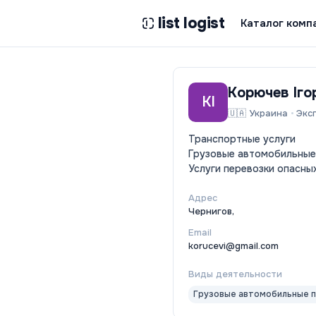
list logist
Каталог комп
Корючев Іго
КІ
🇺🇦
Украина
•
Экс
Транспортные услуги
Грузовые автомобильные
Услуги перевозки опасны
Адрес
Чернигов,
Email
korucevi@gmail.com
Виды деятельности
Грузовые автомобильные 