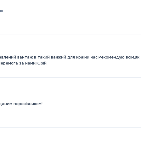
в.
авлений вантаж в такий важкий для країни час.Рекомендую всім,як
Перемога за нами!Юрій.
даним перевізником!