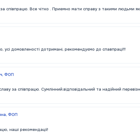
за співпрацю. Все чітко . Приемно мати справу з такими людьми як
 усі домовленості дотримані, рекомендуємо до спавпраці!!!
ич, ФОП
славу за співпрацю. Сумлінний.відповідальний та надійний переві
вна, ФОП
ацю, наші рекомендації!