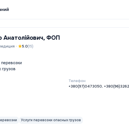
аний
р Анатолійович, ФОП
педиция
•
5.0
(
15
)
 перевозки
х грузов
Телефон
+380(97)0473050, +380(96)326
перевозки
Услуги перевозки опасных грузов