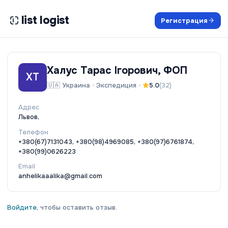
list logist
Регистрация
Халус Тарас Ігорович, ФОП
ХТ
🇺🇦
Украина
•
Экспедиция
•
5.0
(
32
)
Адрес
Львов,
Телефон
+380(67)7131043, +380(98)4969085, +380(97)6761874,
+380(99)0626223
Email
anhelikaaalika@gmail.com
Войдите
, чтобы оставить отзыв.