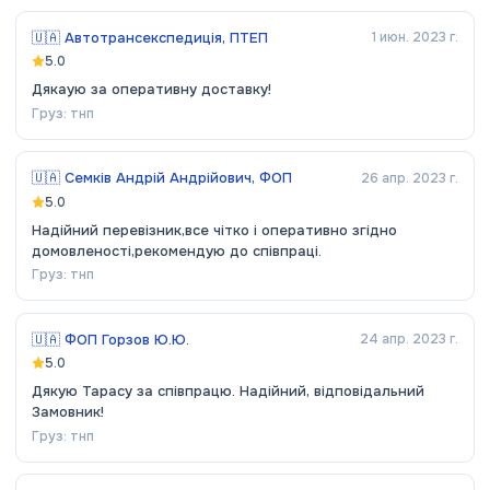
🇺🇦
Автотрансекспедиція, ПТЕП
1 июн. 2023 г.
5.0
Дякаую за оперативну доставку!
Груз:
тнп
🇺🇦
Семків Андрій Андрійович, ФОП
26 апр. 2023 г.
5.0
Надійний перевізник,все чітко і оперативно згідно
домовленості,рекомендую до співпраці.
Груз:
тнп
🇺🇦
ФОП Горзов Ю.Ю.
24 апр. 2023 г.
5.0
Дякую Тарасу за співпрацю. Надійний, відповідальний
Замовник!
Груз:
тнп