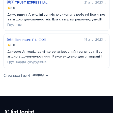
🇺🇦
TRUST EXPRESS Ltd.
21 апр. 2023 г.
5.0
Дуже вдячні Анжеліці за якісно виконану роботу! Все чітко
та згідно домовленостей. Для співпраці рекомендуємо!!!
Груз:
тнв
🇺🇦
Гринишин П.І., ФОП
19 апр. 2023 г.
5.0
Дякуємо Анжеліці за чітко організований транспорт. Все
згідно з домовленостями . Рекомендуємо для співпраці !
Груз:
барда кукурудзяна
Вперёд →
Страница
1
из
4
list logist