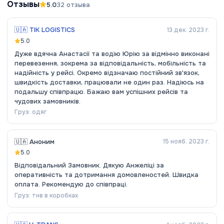
Отзывы
5.0
32
отзыва
🇺🇦
TIK LOGISTICS
13 дек. 2023 г.
5.0
Дуже вдячна Анастасії та водію Юрію за відмінно виконані
перевезення, зокрема за відповідальність, мобільність та
надійність у рейсі. Окремо відзначаю постійний зв'язок,
швидкість доставки, працювали не один раз. Надіюсь на
подальшу співпрацю. Бажаю вам успішних рейсів та
чудових замовників.
Груз:
одяг
🇺🇦
Аноним
15 нояб. 2023 г.
5.0
Відповідальний Замовник. Дякую Анжеліці за
оперативність та дотримання домовленостей. Швидка
оплата. Рекомендую до співпраці.
Груз:
тнв в коробках