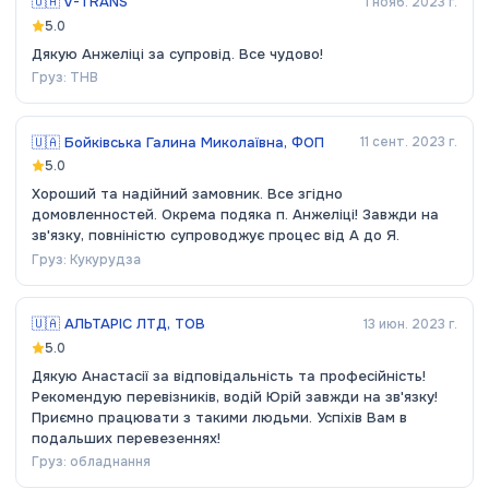
🇺🇦
V-TRANS
1 нояб. 2023 г.
5.0
Дякую Анжеліці за супровід. Все чудово!
Груз:
ТНВ
🇺🇦
Бойківська Галина Миколаївна, ФОП
11 сент. 2023 г.
5.0
Хороший та надійний замовник. Все згідно
домовленностей. Окрема подяка п. Анжеліці! Завжди на
зв'язку, повніністю супроводжує процес від А до Я.
Груз:
Кукурудза
🇺🇦
АЛЬТАРІС ЛТД, ТОВ
13 июн. 2023 г.
5.0
Дякую Анастасії за відповідальність та професійність!
Рекомендую перевізників, водій Юрій завжди на зв'язку!
Приємно працювати з такими людьми. Успіхів Вам в
подальших перевезеннях!
Груз:
обладнання