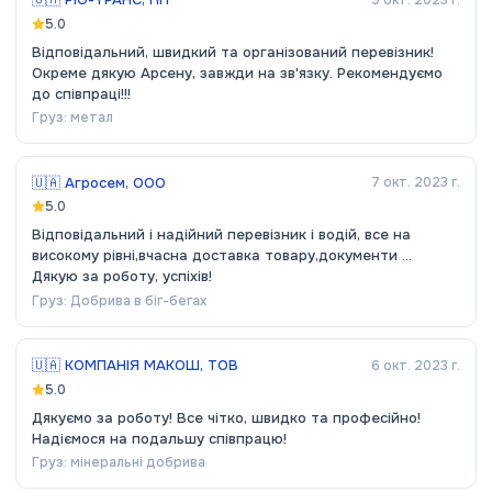
5.0
Відповідальний, швидкий та організований перевізник!
Окреме дякую Арсену, завжди на зв'язку. Рекомендуємо
до співпраці!!!
Груз:
метал
🇺🇦
Агросем, ООО
7 окт. 2023 г.
5.0
Відповідальний і надійний перевізник і водій, все на
високому рівні,вчасна доставка товару,документи ...
Дякую за роботу, успіхів!
Груз:
Добрива в біг-бегах
🇺🇦
КОМПАНІЯ МАКОШ, ТОВ
6 окт. 2023 г.
5.0
Дякуємо за роботу! Все чітко, швидко та професійно!
Надіємося на подальшу співпрацю!
Груз:
мінеральні добрива