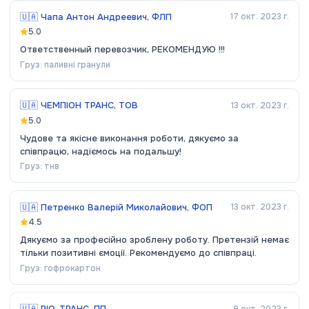
🇺🇦
Чапа Антон Андреевич, ФЛП
17 окт. 2023 г.
5.0
Ответственный перевозчик, РЕКОМЕНДУЮ !!!
Груз:
паливні гранули
🇺🇦
ЧЕМПІОН ТРАНС, ТОВ
13 окт. 2023 г.
5.0
Чудове та якісне виконання роботи, дякуємо за
співпрацю, надіємось на подальшу!
Груз:
тнв
🇺🇦
Петренко Валерій Миколайович, ФОП
13 окт. 2023 г.
4.5
Дякуємо за професійно зроблену роботу. Претензій немає
тільки позитивні ємоції. Рекомендуємо до співпраці.
Груз:
гофрокартон
🇺🇦
РІО-ТРАНС, ПП
9 окт. 2023 г.