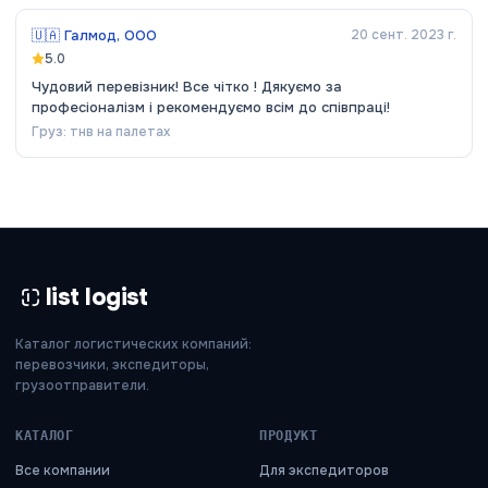
🇺🇦
Галмод, ООО
20 сент. 2023 г.
5.0
Чудовий перевізник! Все чітко ! Дякуємо за
професіоналізм і рекомендуємо всім до співпраці!
Груз:
тнв на палетах
list logist
Каталог логистических компаний:
перевозчики, экспедиторы,
грузоотправители.
КАТАЛОГ
ПРОДУКТ
Все компании
Для экспедиторов