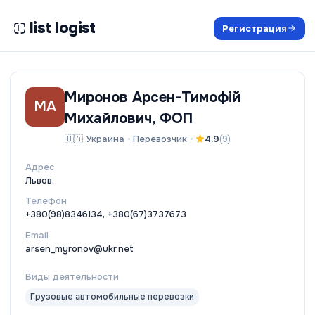
list logist
Регистрация
Миронов Арсен-Тимофій
МА
Михайлович, ФОП
🇺🇦
Украина
•
Перевозчик
•
4.9
(
9
)
Адрес
Львов,
Телефон
+380(98)8346134, +380(67)3737673
Email
arsen_myronov@ukr.net
Виды деятельности
Грузовые автомобильные перевозки