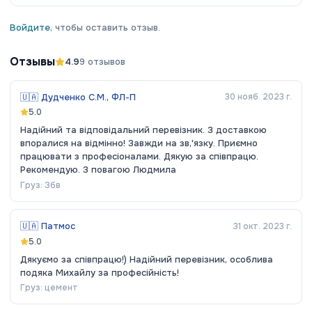
Войдите
, чтобы оставить отзыв.
Отзывы
4.9
9
отзывов
🇺🇦
Дудченко С.М., ФЛ-П
30 нояб. 2023 г.
5.0
Надійний та відповідальний перевізник. З доставкою
впоралися на відмінно! Завжди на зв,'язку. Приємно
працювати з професіоналами. Дякую за співпрацю.
Рекомендую. З повагою Людмила
Груз:
Збв
🇺🇦
Патмос
31 окт. 2023 г.
5.0
Дякуємо за співпрацю!) Надійний перевізник, особлива
подяка Михайлу за професійність!
Груз:
цемент