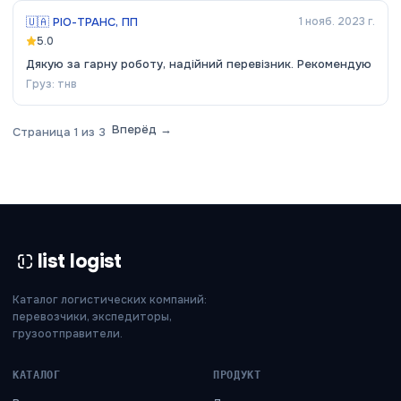
🇺🇦
РІО-ТРАНС, ПП
1 нояб. 2023 г.
5.0
Дякую за гарну роботу, надійний перевізник. Рекомендую
Груз:
тнв
Вперёд →
Страница
1
из
3
list logist
Каталог логистических компаний:
перевозчики, экспедиторы,
грузоотправители.
КАТАЛОГ
ПРОДУКТ