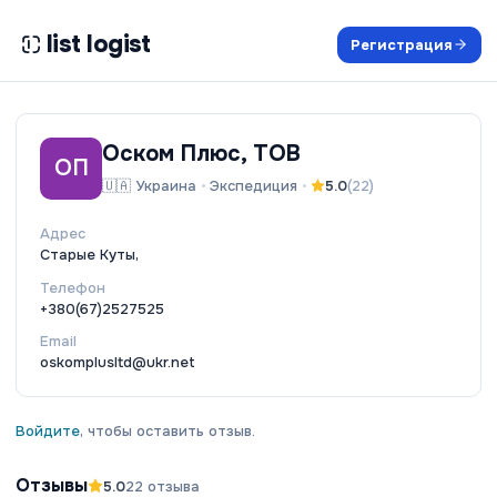
list logist
Регистрация
Оском Плюс, ТОВ
ОП
🇺🇦
Украина
•
Экспедиция
•
5.0
(
22
)
Адрес
Старые Куты,
Телефон
+380(67)2527525
Email
oskomplusltd@ukr.net
Войдите
, чтобы оставить отзыв.
Отзывы
5.0
22
отзыва