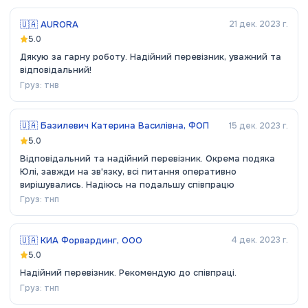
🇺🇦
AURORA
21 дек. 2023 г.
5.0
Дякую за гарну роботу. Надійний перевізник, уважний та
відповідальний!
Груз:
тнв
🇺🇦
Базилевич Катерина Василівна, ФОП
15 дек. 2023 г.
5.0
Відповідальний та надійний перевізник. Окрема подяка
Юлі, завжди на зв'язку, всі питання оперативно
вирішувались. Надіюсь на подальшу співпрацю
Груз:
тнп
🇺🇦
КИА Форвардинг, ООО
4 дек. 2023 г.
5.0
Надійний перевізник. Рекомендую до співпраці.
Груз:
тнп