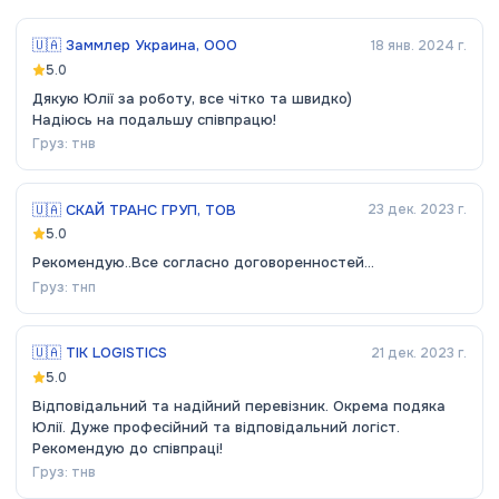
🇺🇦
Заммлер Украина, ООО
18 янв. 2024 г.
5.0
Дякую Юлії за роботу, все чітко та швидко)
Надіюсь на подальшу співпрацю!
Груз:
тнв
🇺🇦
СКАЙ ТРАНС ГРУП, ТОВ
23 дек. 2023 г.
5.0
Рекомендую..Все согласно договоренностей...
Груз:
тнп
🇺🇦
TIK LOGISTICS
21 дек. 2023 г.
5.0
Відповідальний та надійний перевізник. Окрема подяка
Юлії. Дуже професійний та відповідальний логіст.
Рекомендую до співпраці!
Груз:
тнв