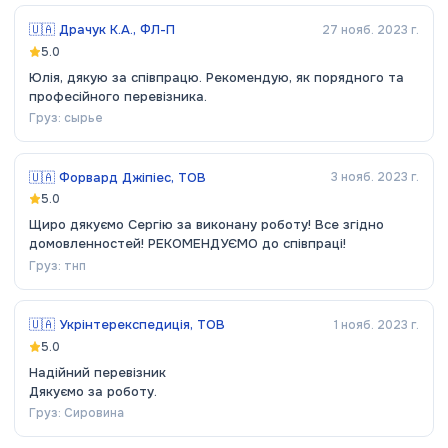
🇺🇦
Драчук К.А., ФЛ-П
27 нояб. 2023 г.
5.0
Юлія, дякую за співпрацю. Рекомендую, як порядного та
професійного перевізника.
Груз:
сырье
🇺🇦
Форвард Джіпіес, ТОВ
3 нояб. 2023 г.
5.0
Щиро дякуємо Сергію за виконану роботу! Все згідно
домовленностей! РЕКОМЕНДУЄМО до співпраці!
Груз:
тнп
🇺🇦
Укрінтерекспедиція, ТОВ
1 нояб. 2023 г.
5.0
Надійний перевізник
Дякуємо за роботу.
Груз:
Сировина