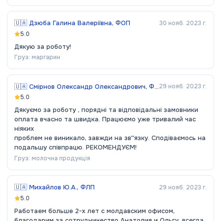
🇺🇦
Дзюба Галина Валеріївна, ФОП
30 нояб. 2023 г.
5.0
Дякую за роботу!
Груз:
маргарин
🇺🇦
Смірнов Олександр Олександрович, ФОП
29 нояб. 2023 г.
5.0
Дякуємо за роботу , порядні та відповідальні замовники
оплата вчасно та швидка. Працюємо уже тривалий час
ніяких
проблем не виникало, завжди на зв''язку. Сподіваємось на
подальшу співпрацю. РЕКОМЕНДУЄМ!
Груз:
молочна продукція
🇺🇦
Михайлов Ю.А., ФЛП
29 нояб. 2023 г.
5.0
Работаем больше 2-х лет с молдавским офисом,
благодарим за сотрудничество Анатолия и Ольгу, всегда