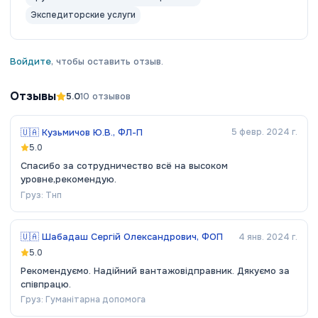
Экспедиторские услуги
Войдите
, чтобы оставить отзыв.
Отзывы
5.0
10
отзывов
🇺🇦
Кузьмичов Ю.В., ФЛ-П
5 февр. 2024 г.
5.0
Спасибо за сотрудничество всё на высоком
уровне,рекомендую.
Груз:
Тнп
🇺🇦
Шабадаш Сергій Олександрович, ФОП
4 янв. 2024 г.
5.0
Рекомендуємо. Надійний вантажовідправник. Дякуємо за
співпрацю.
Груз:
Гуманітарна допомога