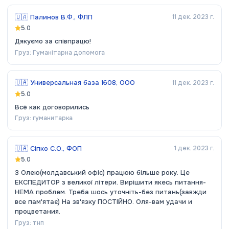
🇺🇦
Палинов В.Ф., ФЛП
11 дек. 2023 г.
5.0
Дякуємо за співпрацю!
Груз:
Гуманітарна допомога
🇺🇦
Универсальная база 1608, ООО
11 дек. 2023 г.
5.0
Всё как договорились
Груз:
гуманитарка
🇺🇦
Сіпко С.О., ФОП
1 дек. 2023 г.
5.0
З Олею(молдавський офіс) працюю більше року. Це
ЕКСПЕДИТОР з великої літери. Вирішити якесь питання-
НЕМА проблем. Треба шось уточніть-без питань(завжди
все пам'ятає) На зв'язку ПОСТІЙНО. Оля-вам удачи и
процветания.
Груз:
тнп