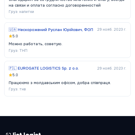
на связи и оплата согласно договоренностей
Груз:
напитки
🇺🇦
Нескорожений Руслан Юрійович, ФОП
29 нояб. 2023 г.
5.0
Можно работать, советую.
Груз:
ТНП
🇵🇱
EUROGATE LOGISTICS Sp. z o.o.
29 нояб. 2023 г.
5.0
Працюємо з молдавським офісом, добра співпраця.
Груз:
тнв