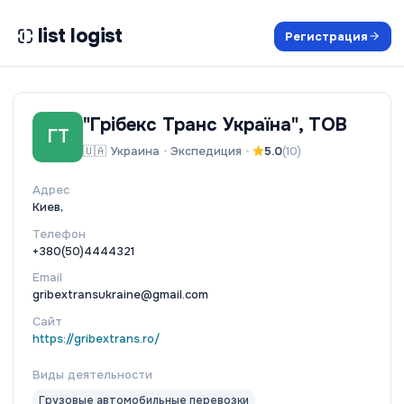
list logist
Регистрация
"Грібекс Транс Україна", ТОВ
ГТ
🇺🇦
Украина
•
Экспедиция
•
5.0
(
10
)
Адрес
Киев,
Телефон
+380(50)4444321
Email
gribextransukraine@gmail.com
Сайт
https://gribextrans.ro/
Виды деятельности
Грузовые автомобильные перевозки